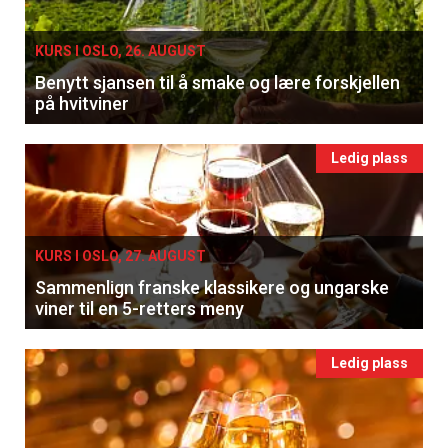
KURS I OSLO, 26. AUGUST
Benytt sjansen til å smake og lære forskjellen
på hvitviner
Ledig plass
KURS I OSLO, 27. AUGUST
Sammenlign franske klassikere og ungarske
viner til en 5-retters meny
Ledig plass