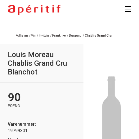
Pollisten
/
Vin
/
Hvitvin
/
Frankrike
/
Burgund
/
Chablis Grand Cru
Louis Moreau
Chablis Grand Cru
Blanchot
90
POENG
Varenummer:
19799301