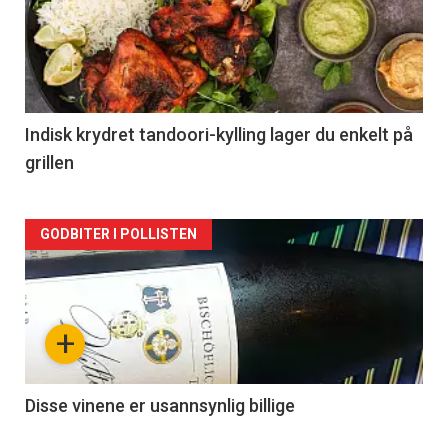
akkurat
nå
-
2
Indisk krydret tandoori-kylling lager du enkelt på
grillen
Forsiden
GODBITER I POLLISTEN
akkurat
nå
+
-
3
Disse vinene er usannsynlig billige