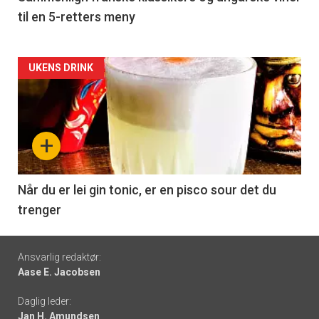
til en 5-retters meny
Forsiden
UKENS DRINK
akkurat
nå
+
-
6
Når du er lei gin tonic, er en pisco sour det du
trenger
Footer
Ansvarlig redaktør:
Aase E. Jacobsen
-
Daglig leder:
links
Jan H. Amundsen