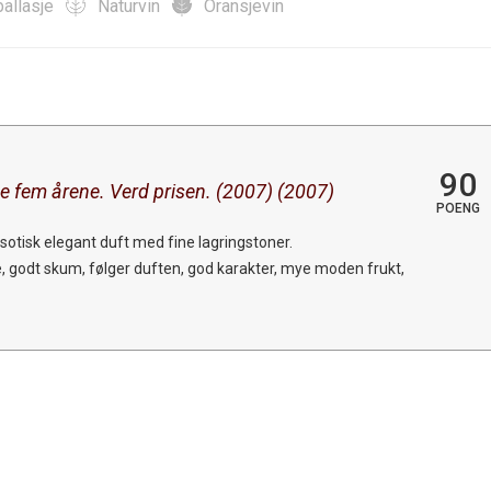
allasje
Naturvin
Oransjevin
90
e fem årene. Verd prisen. (2007) (2007)
POENG
otisk elegant duft med fine lagringstoner.
e, godt skum, følger duften, god karakter, mye moden frukt,