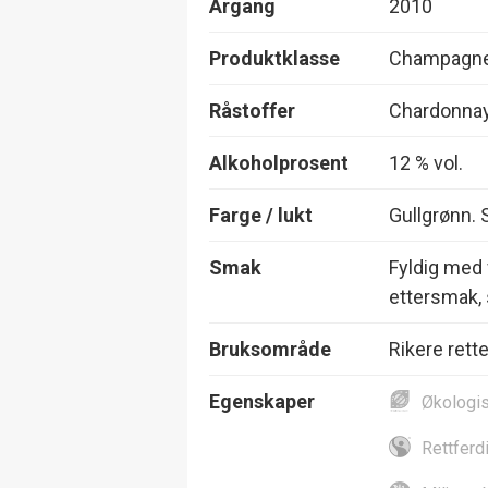
Årgang
2010
Produktklasse
Champagne,
Råstoffer
Chardonna
Alkoholprosent
12 % vol.
Farge / lukt
Gullgrønn. 
Smak
Fyldig med f
ettersmak, 
Bruksområde
Rikere rette
Egenskaper
Økologi
Rettferd