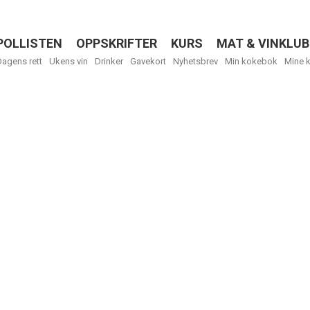
POLLISTEN
OPPSKRIFTER
KURS
MAT & VINKLUB
Menu
Dagens rett
Ukens vin
Drinker
Gavekort
Nyhetsbrev
Min kokebok
Mine 
R