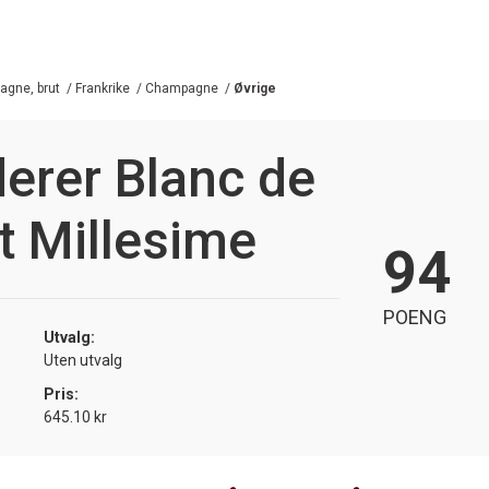
gne, brut
/
Frankrike
/
Champagne
/
Øvrige
erer Blanc de
t Millesime
94
POENG
Utvalg:
Uten utvalg
Pris:
645.10 kr