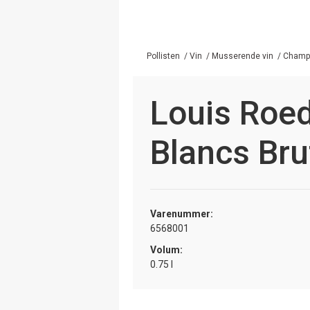
Pollisten
/
Vin
/
Musserende vin
/
Champa
Louis Roed
Blancs Bru
Varenummer:
6568001
Volum:
0.75 l