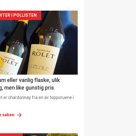
siden
ITER I POLLISTEN
urat
 eller vanlig flaske, ulik
, men like gunstig pris
et er chardonnay fra en av toppcruene i
e saken