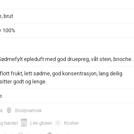
 brut
y 100%
Sødmefylt epleduft med god druepreg, våt stein, brioche.
lott frukt, lett sødme, god konsentrasjon, lang deilig
sitter godt og lenge.
r.
sk
Biodynamisk
ig handel
Lite gluten
Kosher