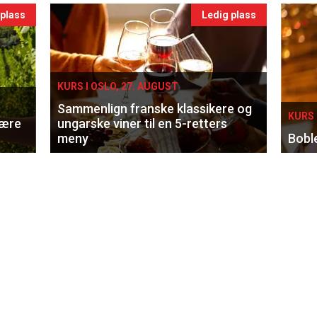
 plass
Ledig plass
KURS I OSLO, 27. AUGUST
Sammenlign franske klassikere og
KURS 
lære
ungarske viner til en 5-retters
meny
Bobl