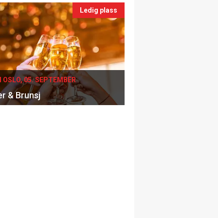
Ledig plass
I OSLO, 05. SEPTEMBER
er & Brunsj