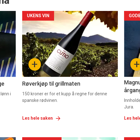
nå
Forsiden
For
UKENS VIN
GODB
akkurat
akk
nå
nå
-
-
+
+
2
3
Magnum
ge
Røverkjøp til grillmaten
årgang
lønn i
150 kroner er for et kupp å regne for denne
spanske rødvinen.
Innhold
Jura.
Les hele saken
Les hel