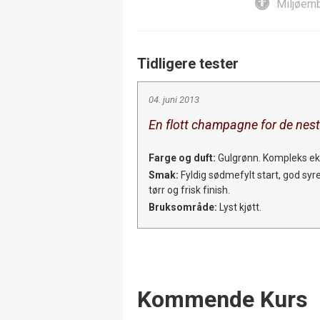
Miljøemb
Tidligere tester
04. juni 2013
En flott champagne for de nest
Farge og duft:
Gulgrønn. Kompleks eks
Smak:
Fyldig sødmefylt start, god syr
tørr og frisk finish.
Bruksområde:
Lyst kjøtt.
Events
Kommende Kurs