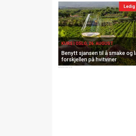
Ledig
KURS I OSLO, 26. AUGUST
Benytt sjansen til å smake og 
forskjellen på hvitviner