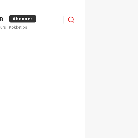
Menu
B
Abonner
kurs
Kokketips
profile
egistrer deg