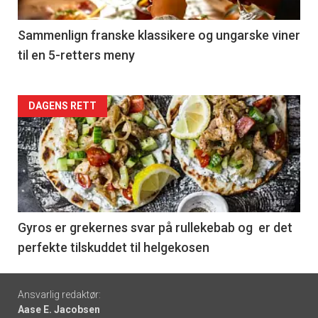
-
5
Sammenlign franske klassikere og ungarske viner
til en 5-retters meny
Forsiden
DAGENS RETT
akkurat
nå
-
6
Gyros er grekernes svar på rullekebab og er det
perfekte tilskuddet til helgekosen
Footer
Ansvarlig redaktør:
Aase E. Jacobsen
-