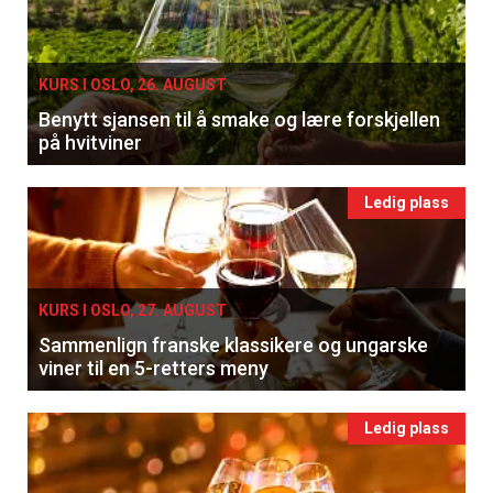
KURS I OSLO, 26. AUGUST
Benytt sjansen til å smake og lære forskjellen
på hvitviner
Ledig plass
KURS I OSLO, 27. AUGUST
Sammenlign franske klassikere og ungarske
viner til en 5-retters meny
Ledig plass