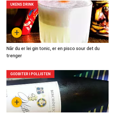
Forsiden
UKENS DRINK
akkurat
nå
+
-
2
Når du er lei gin tonic, er en pisco sour det du
trenger
Forsiden
GODBITER I POLLISTEN
akkurat
nå
+
-