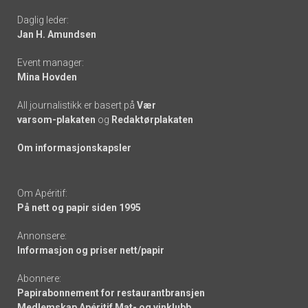
Daglig leder:
links
Jan H. Amundsen
Event manager:
Mina Hovden
All journalistikk er basert på
Vær
varsom-plakaten
og
Redaktørplakaten
Om informasjonskapsler
Om Apéritif:
På nett og papir siden 1995
Annonsere:
Informasjon og priser nett/papir
Abonnere:
Papirabonnement for restaurantbransjen
Medlemskap Apéritif Mat- og vinklubb