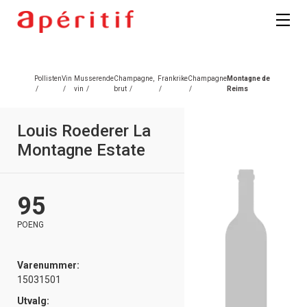
Registrer deg
Pollisten
Vin
Musserende
Champagne,
Frankrike
Champagne
Montagne de
/
/
vin
/
brut
/
/
/
Reims
Louis Roederer La
Montagne Estate
95
POENG
Varenummer:
15031501
Utvalg: