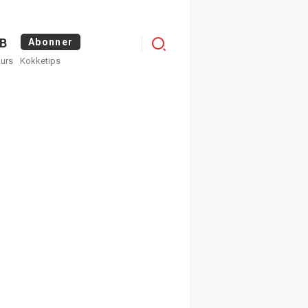
Menu
B
Abonner
kurs
Kokketips
profile