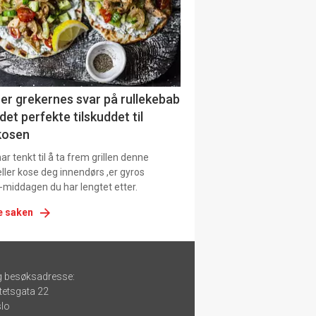
er grekernes svar på rullekebab
det perfekte tilskuddet til
kosen
r tenkt til å ta frem grillen denne
ller kose deg innendørs ,er gyros
-middagen du har lengtet etter.
e saken
g besøksadresse:
tetsgata 22
lo