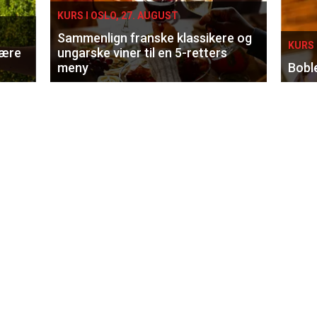
KURS I OSLO, 27. AUGUST
Sammenlign franske klassikere og
KURS 
lære
ungarske viner til en 5-retters
meny
Bobl