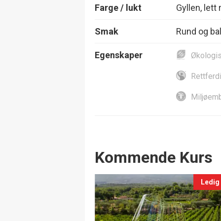
Farge / lukt
Gyllen, lett
Smak
Rund og bala
Egenskaper
Økologi
Rettferd
Miljøemb
Events
Kommende Kurs
Ledig