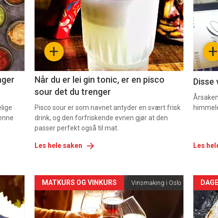
nå
nå
-
-
+
+
2
3
ager
Når du er lei gin tonic, er en pisco
Disse 
sour det du trenger
Årsaken 
elige
Pisco sour er som navnet antyder en svært frisk
himmel
denne
drink, og den forfriskende evnen gjør at den
passer perfekt også til mat.
Les hele saken
Les hel
Forsiden
For
MATKURS OG VINKURS
DAGE
Vinsmaking i Oslo
akkurat
akk