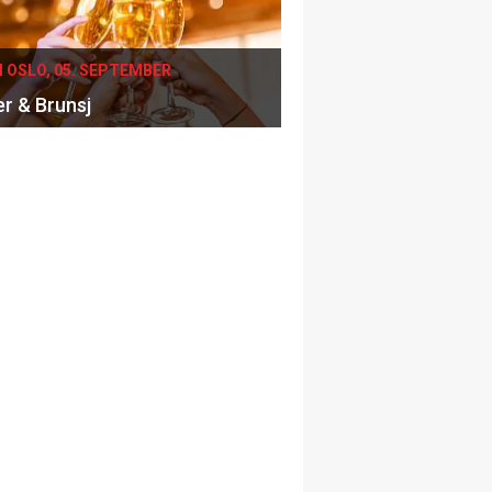
I OSLO, 05. SEPTEMBER
er & Brunsj