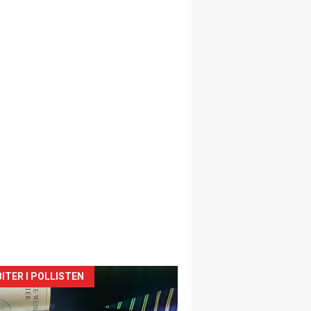
siden
ITER I POLLISTEN
urat