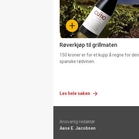
nå
-
+
4
Røverkjøp til grillmaten
150 kroner er for et kupp å regne for de
spanske rødvinen.
Les hele saken
Footer
Ansvarlig redaktør:
-
Aase E. Jacobsen
links