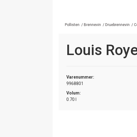
Pollisten
/
Brennevin
/
Druebrennevin
/
C
Louis Roy
Varenummer:
9968801
Volum:
0.70 l