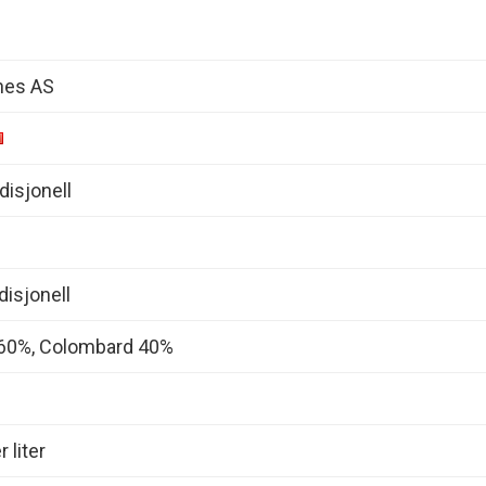
nes AS
isjonell
disjonell
 60%, Colombard 40%
 liter