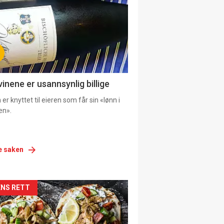
vinene er usannsynlig billige
er knyttet til eieren som får sin «lønn i
en».
e saken
siden
NS RETT
urat