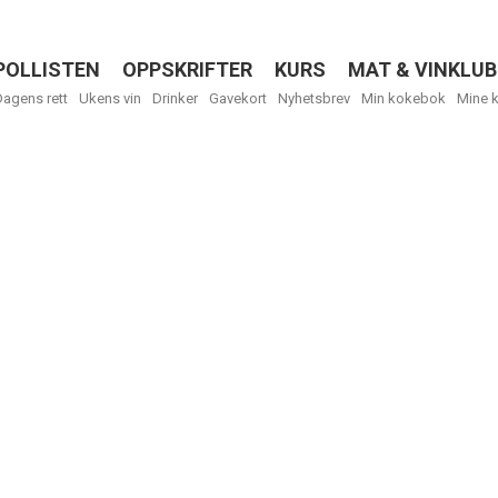
POLLISTEN
OPPSKRIFTER
KURS
MAT & VINKLUB
Menu
Dagens rett
Ukens vin
Drinker
Gavekort
Nyhetsbrev
Min kokebok
Mine 