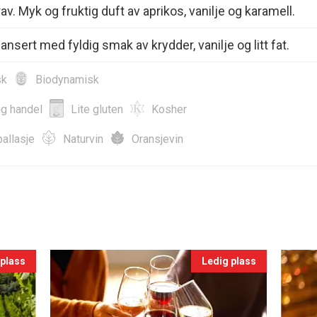
 rav. Myk og fruktig duft av aprikos, vanilje og karamell.
nsert med fyldig smak av krydder, vanilje og litt fat.
sk
Biodynamisk
ig handel
Lite gluten
Kosher
allasje
Naturvin
Oransjevin
 plass
Ledig plass