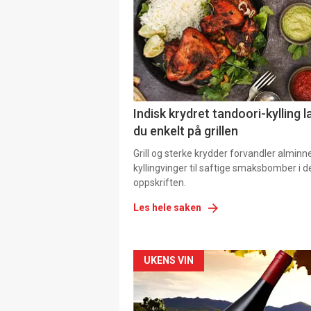
Indisk krydret tandoori-kylling l
du enkelt på grillen
Grill og sterke krydder forvandler alminn
kyllingvinger til saftige smaksbomber i 
oppskriften.
Les hele saken
Forsiden
UKENS VIN
akkurat