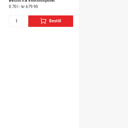
Bestill fra Vinmonopolet
0.70 l - kr 679.90
Bestill