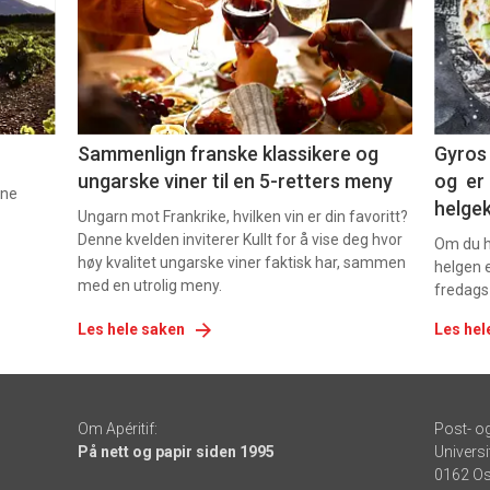
nå
nå
-
-
5
6
Sammenlign franske klassikere og
Gyros 
ungarske viner til en 5-retters meny
og er 
nne
helge
Ungarn mot Frankrike, hvilken vin er din favoritt?
Denne kvelden inviterer Kullt for å vise deg hvor
Om du ha
høy kvalitet ungarske viner faktisk har, sammen
helgen e
med en utrolig meny.
fredags
Les hele saken
Les hel
Om Apéritif:
Post- o
På nett og papir siden 1995
Universi
0162 Os