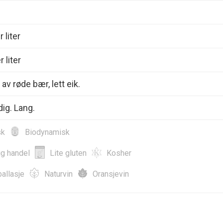
 liter
 liter
av røde bær, lett eik.
dig. Lang.
sk
Biodynamisk
ig handel
Lite gluten
Kosher
allasje
Naturvin
Oransjevin