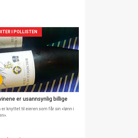
siden
ITER I POLLISTEN
urat
vinene er usannsynlig billige
er knyttet til eieren som får sin «lønn i
en».