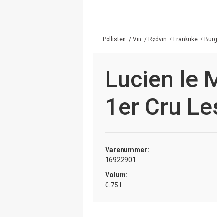
Pollisten
/
Vin
/
Rødvin
/
Frankrike
/
Bur
Lucien le
1er Cru L
Varenummer:
16922901
Volum:
0.75 l