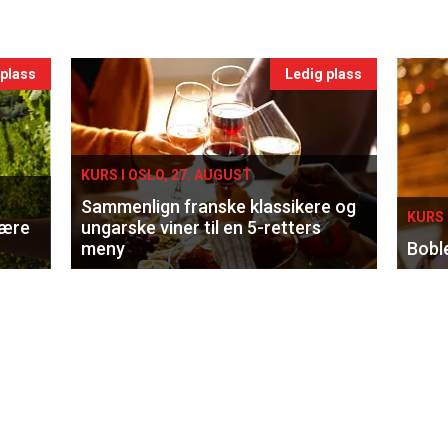
 plass
Ledig plass
KURS I OSLO, 27. AUGUST
Sammenlign franske klassikere og
KURS 
lære
ungarske viner til en 5-retters
meny
Bobl