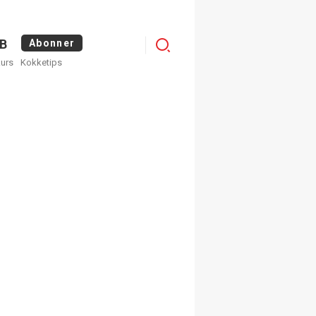
Menu
B
Abonner
kurs
Kokketips
profile