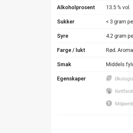
Alkoholprosent
13.5 % vol.
Sukker
< 3 gram per
Syre
4.2 gram per
Farge / lukt
Rød. Aroma 
Smak
Middels fyl
Egenskaper
Økologi
Rettferd
Miljøemb