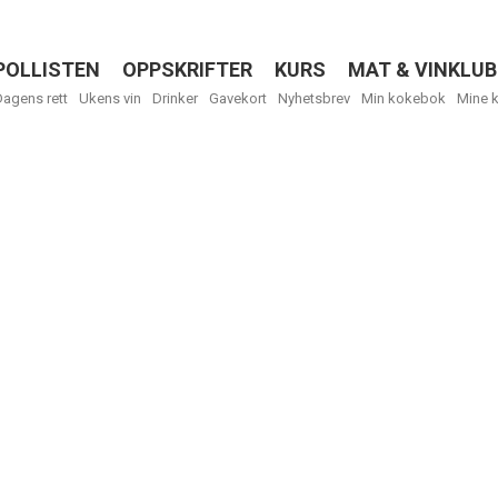
POLLISTEN
OPPSKRIFTER
KURS
MAT & VINKLUB
Menu
Dagens rett
Ukens vin
Drinker
Gavekort
Nyhetsbrev
Min kokebok
Mine 