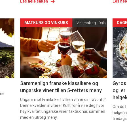
Les hele saken
Les hel
Forsiden
For
MATKURS OG VINKURS
DAGE
Vinsmaking i Oslo
akkurat
akk
nå
nå
-
-
5
6
Sammenlign franske klassikere og
Gyros 
ungarske viner til en 5-retters meny
og er 
nne
helge
Ungarn mot Frankrike, hvilken vin er din favoritt?
Denne kvelden inviterer Kullt for å vise deg hvor
Om du ha
høy kvalitet ungarske viner faktisk har, sammen
helgen e
med en utrolig meny.
fredags