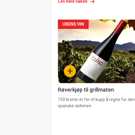
Les hele saken
Forsiden
UKENS VIN
akkurat
nå
-
+
4
Røverkjøp til grillmaten
150 kroner er for et kupp å regne for de
spanske rødvinen.