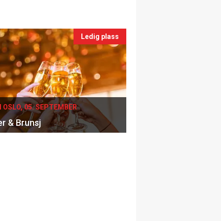
Ledig plass
I OSLO, 05. SEPTEMBER
er & Brunsj