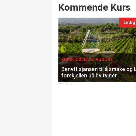
Events
Kommende Kurs
Ledig
KURS I OSLO, 26. AUGUST
Benytt sjansen til å smake og 
forskjellen på hvitviner