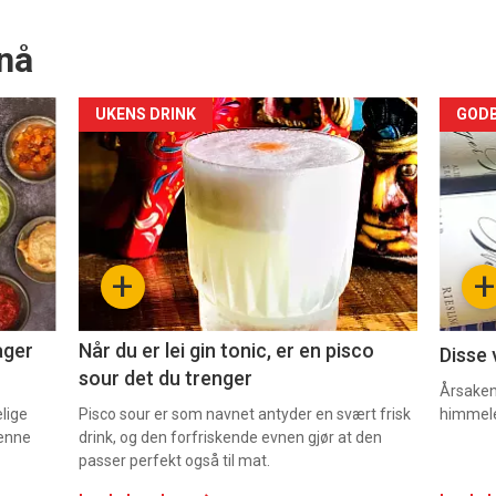
nå
Forsiden
For
UKENS DRINK
GODB
akkurat
akk
nå
nå
-
-
+
+
2
3
ager
Når du er lei gin tonic, er en pisco
Disse 
sour det du trenger
Årsaken 
elige
Pisco sour er som navnet antyder en svært frisk
himmel
denne
drink, og den forfriskende evnen gjør at den
passer perfekt også til mat.