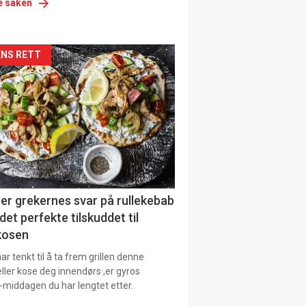
e saken
siden
NS RETT
urat
er grekernes svar på rullekebab
det perfekte tilskuddet til
kosen
r tenkt til å ta frem grillen denne
ller kose deg innendørs ,er gyros
-middagen du har lengtet etter.