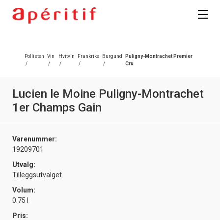
Pollisten
Vin
Hvitvin
Frankrike
Burgund
Puligny-Montrachet Premier
/
/
/
/
/
Cru
Lucien le Moine Puligny-Montrachet
1er Champs Gain
Varenummer:
19209701
Utvalg:
Tilleggsutvalget
Volum:
0.75 l
Pris: