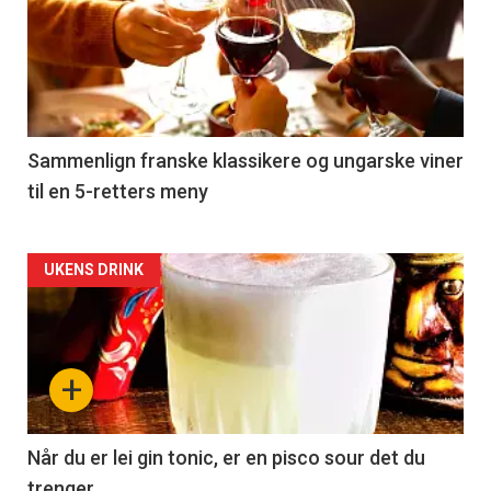
akkurat
nå
-
5
Sammenlign franske klassikere og ungarske viner
til en 5-retters meny
Forsiden
UKENS DRINK
akkurat
nå
+
-
6
Når du er lei gin tonic, er en pisco sour det du
trenger