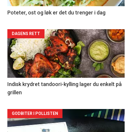
Poteter, ost og løk er det du trenger i dag
Forsiden
DAGENS RETT
akkurat
nå
-
2
Indisk krydret tandoori-kylling lager du enkelt på
grillen
Forsiden
GODBITER I POLLISTEN
akkurat