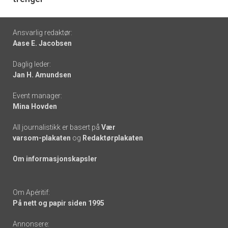
Footer
Ansvarlig redaktør:
Aase E. Jacobsen
-
Daglig leder:
links
Jan H. Amundsen
Event manager:
Mina Hovden
All journalistikk er basert på
Vær
varsom-plakaten
og
Redaktørplakaten
Om informasjonskapsler
Om Apéritif:
På nett og papir siden 1995
Annonsere: