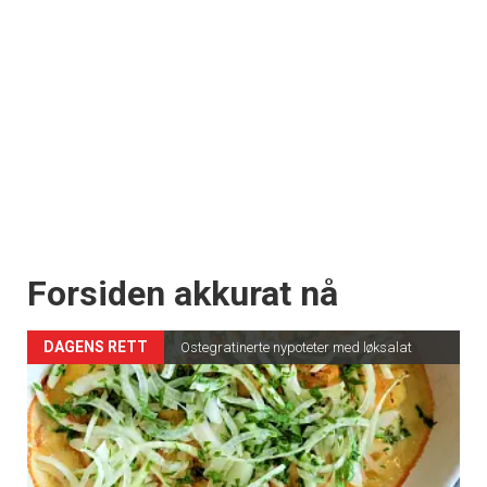
Forsiden akkurat nå
DAGENS RETT
Ostegratinerte nypoteter med løksalat