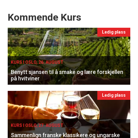
Events
Kommende Kurs
Ledig plass
KURS I OSLO, 26. AUGUST
Benytt sjansen til å smake og lære forskjellen
på hvitviner
Ledig plass
KURS I OSLO, 27. AUGUST
Sammenlign franske klassikere og ungarske