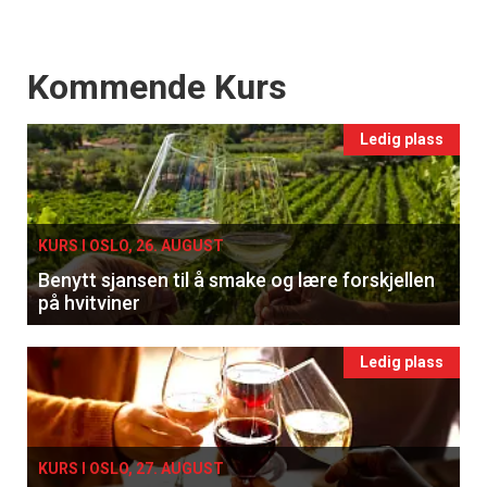
Events
Kommende Kurs
Ledig plass
KURS I OSLO, 26. AUGUST
Benytt sjansen til å smake og lære forskjellen
på hvitviner
Ledig plass
KURS I OSLO, 27. AUGUST