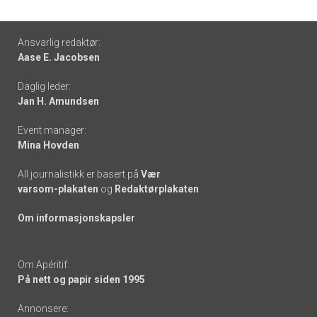
Footer
Ansvarlig redaktør:
Aase E. Jacobsen
-
Daglig leder:
links
Jan H. Amundsen
Event manager:
Mina Hovden
All journalistikk er basert på
Vær
varsom-plakaten
og
Redaktørplakaten
Om informasjonskapsler
Om Apéritif:
På nett og papir siden 1995
Annonsere: