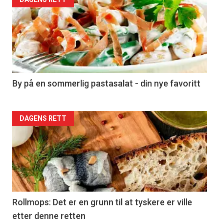
Forsiden
akkurat
nå
-
5
By på en sommerlig pastasalat - din nye favoritt
Forsiden
DAGENS RETT
akkurat
nå
-
6
Rollmops: Det er en grunn til at tyskere er ville
etter denne retten