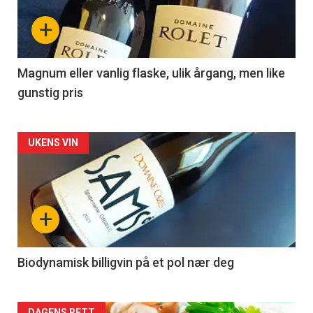
nå
+
-
3
Magnum eller vanlig flaske, ulik årgang, men like
gunstig pris
Forsiden
UKENS VIN
akkurat
nå
+
-
4
Biodynamisk billigvin på et pol nær deg
DAGENS RETT