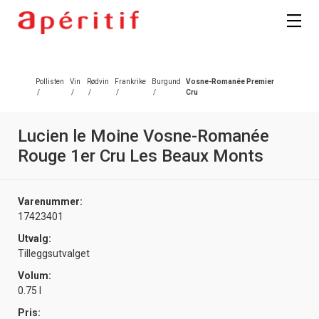
Registrer deg
Pollisten
Vin
Rødvin
Frankrike
Burgund
Vosne-Romanée Premier
/
/
/
/
/
Cru
Lucien le Moine Vosne-Romanée
Rouge 1er Cru Les Beaux Monts
Varenummer:
17423401
Utvalg:
Tilleggsutvalget
Volum:
0.75 l
Pris: