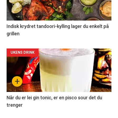
Indisk krydret tandoori-kylling lager du enkelt på
grillen
Forsiden
UKENS DRINK
akkurat
nå
+
-
2
Når du er lei gin tonic, er en pisco sour det du
trenger