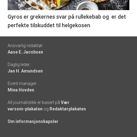
-
6
Gyros er grekernes svar på rullekebab og er det
perfekte tilskuddet til helgekosen
Footer
Ansvarlig redaktør:
Aase E. Jacobsen
-
Daglig leder:
links
Jan H. Amundsen
Event manager:
Mina Hovden
All journalistikk er basert på
Vær
varsom-plakaten
og
Redaktørplakaten
Om informasjonskapsler