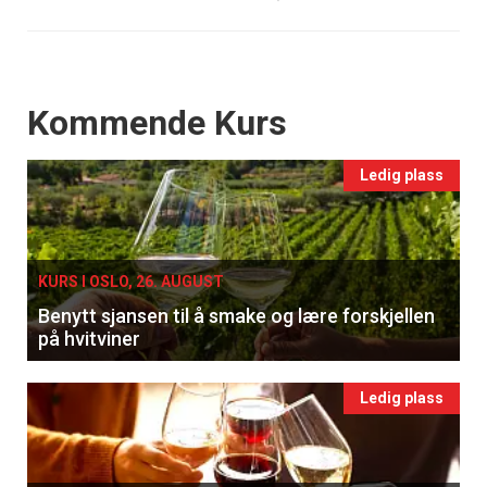
Events
Kommende Kurs
Ledig plass
KURS I OSLO, 26. AUGUST
Benytt sjansen til å smake og lære forskjellen
på hvitviner
Ledig plass