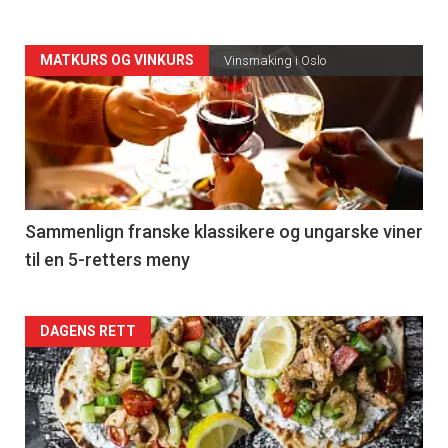
Forsiden
MATKURS OG VINKURS
Vinsmaking i Oslo
akkurat
nå
-
5
Sammenlign franske klassikere og ungarske viner
til en 5-retters meny
Forsiden
DAGENS RETT
akkurat
nå