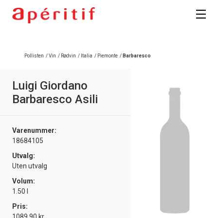
Registrer deg
Pollisten
/
Vin
/
Rødvin
/
Italia
/
Piemonte
/
Barbaresco
Luigi Giordano
Barbaresco Asili
Varenummer:
18684105
Utvalg:
Uten utvalg
Volum:
1.50 l
Pris:
1089.90 kr