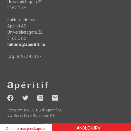
Universitetsgata 22
0162 Oslo
Fakturaadresse:
Apéritif AS
Universitetsgata 22
0162 Oslo
faktura@aperitif.no
Org. nr. 972 420 271
Footer
-
socials
Copyright 1995-2023 © Apéritif AS
Utviklet av
Ideo Solutions AS
HANDLEKURV
Om informasjonskapsler