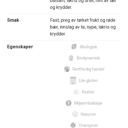
balsam, lakris og urter, hint av lær
og krydder.
Smak
Fast, preg av tørket frukt og røde
bær, innslag av te, nype, lakris og
krydder.
Egenskaper
Økologisk
Biodynamisk
Rettferdig handel
Lite gluten
Kosher
Miljøemballasje
Naturvin
Oransjevin