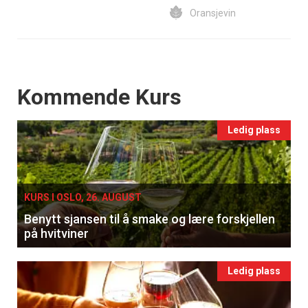
Oransjevin
Events
Kommende Kurs
Ledig plass
KURS I OSLO, 26. AUGUST
Benytt sjansen til å smake og lære forskjellen
på hvitviner
Ledig plass