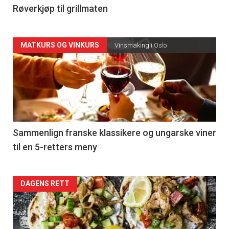
4
Røverkjøp til grillmaten
Forsiden
MATKURS OG VINKURS
Vinsmaking i Oslo
akkurat
nå
-
5
Sammenlign franske klassikere og ungarske viner
til en 5-retters meny
Forsiden
DAGENS RETT
akkurat