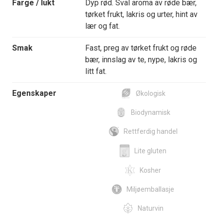
Farge / lukt
Dyp rød. Sval aroma av røde bær,
tørket frukt, lakris og urter, hint av
lær og fat.
Smak
Fast, preg av tørket frukt og røde
bær, innslag av te, nype, lakris og
litt fat.
Egenskaper
Økologisk
Biodynamisk
Rettferdig handel
Lite gluten
Kosher
Miljøemballasje
Naturvin