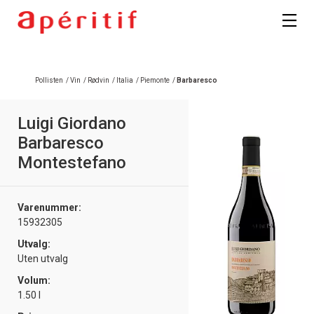
Pollisten
/
Vin
/
Rødvin
/
Italia
/
Piemonte
/
Barbaresco
Luigi Giordano
Barbaresco
Montestefano
Varenummer:
15932305
Utvalg:
Uten utvalg
Volum:
1.50 l