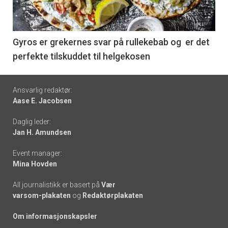
nå
-
6
Gyros er grekernes svar på rullekebab og er det
perfekte tilskuddet til helgekosen
Footer
Ansvarlig redaktør:
Aase E. Jacobsen
-
Daglig leder:
links
Jan H. Amundsen
Event manager:
Mina Hovden
All journalistikk er basert på
Vær
varsom-plakaten
og
Redaktørplakaten
Om informasjonskapsler