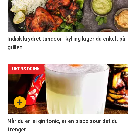
Indisk krydret tandoori-kylling lager du enkelt på
grillen
Forsiden
UKENS DRINK
akkurat
nå
+
-
2
Når du er lei gin tonic, er en pisco sour det du
trenger