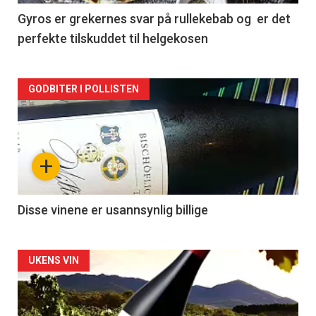
2
Gyros er grekernes svar på rullekebab og er det
perfekte tilskuddet til helgekosen
Forsiden
GODBITER I POLLISTEN
akkurat
nå
+
-
3
Disse vinene er usannsynlig billige
Forsiden
UKENS VIN
akkurat