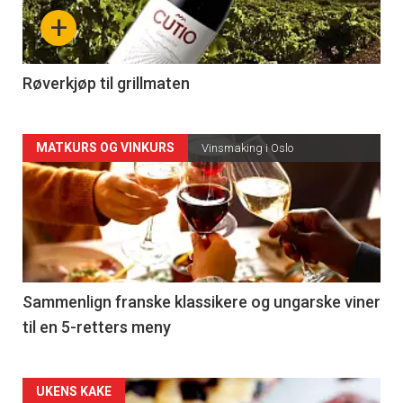
nå
+
-
4
Røverkjøp til grillmaten
Forsiden
MATKURS OG VINKURS
Vinsmaking i Oslo
akkurat
nå
-
5
Sammenlign franske klassikere og ungarske viner
til en 5-retters meny
Forsiden
UKENS KAKE