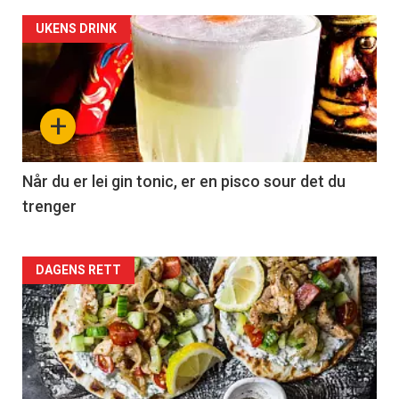
UKENS DRINK
+
Når du er lei gin tonic, er en pisco sour det du
trenger
Forsiden
DAGENS RETT
akkurat
nå
-