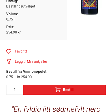
Utvalg:
Bestillingsutvalget
Volum:
0.75 l
Pris:
254.90 kr
Favoritt
Legg til Min vinkjeller
Bestill fra Vinmonopolet
0.75 l - kr 254.90
Bestill
En fyldig litt sødmefylt nero