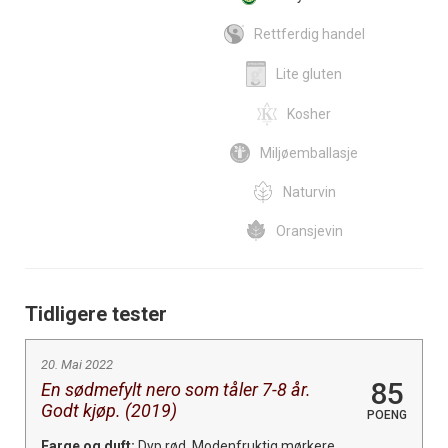
Rettferdig handel
Lite gluten
Kosher
Miljøemballasje
Naturvin
Oransjevin
Tidligere tester
20. Mai 2022
85
En sødmefylt nero som tåler 7-8 år.
Godt kjøp. (2019)
POENG
Farge og duft:
Dyp rød. Modenfruktig mørkere