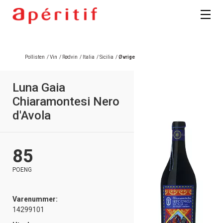
Registrer deg
Pollisten
/
Vin
/
Rødvin
/
Italia
/
Sicilia
/
Øvrige
Luna Gaia
Chiaramontesi Nero
d'Avola
85
POENG
Varenummer:
14299101