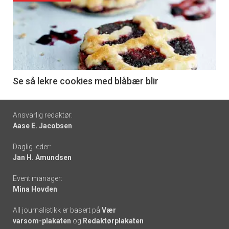
akkurat
nå
-
6
Se så lekre cookies med blåbær blir
Footer
Ansvarlig redaktør:
Aase E. Jacobsen
-
Daglig leder:
links
Jan H. Amundsen
Event manager:
Mina Hovden
All journalistikk er basert på
Vær
varsom-plakaten
og
Redaktørplakaten