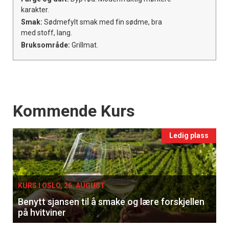
karakter.
Smak:
Sødmefylt smak med fin sødme, bra
med stoff, lang.
Bruksområde:
Grillmat.
Events
Kommende Kurs
Ledig plass
KURS I OSLO, 26. AUGUST
Benytt sjansen til å smake og lære forskjellen
på hvitviner