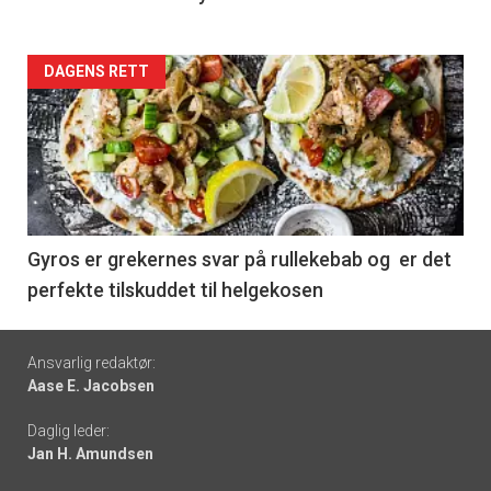
Forsiden
DAGENS RETT
akkurat
nå
-
6
Gyros er grekernes svar på rullekebab og er det
perfekte tilskuddet til helgekosen
Footer
Ansvarlig redaktør:
Aase E. Jacobsen
-
Daglig leder:
links
Jan H. Amundsen