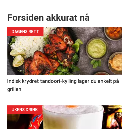
Forsiden akkurat nå
DAGENS RETT
Indisk krydret tandoori-kylling lager du enkelt på
grillen
Forsiden
UKENS DRINK
akkurat