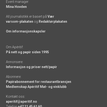
Event manager:
Mina Hovden
All journalistikk er basert på
Vær
varsom-plakaten
og
Redaktørplakaten
Om informasjonskapsler
Om Apéritif:
På nett og papir siden 1995
Annonsere:
Informasjon og priser nett/papir
Abonnere:
Papirabonnement for restaurantbransjen
Medlemskap Apéritif Mat- og vinklubb
Kontakt oss:
aperitif@aperitif.no
Telefon
+47 21 45 61 60