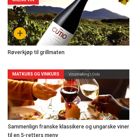
Forsiden
akkurat
nå
+
-
4
Røverkjøp til grillmaten
Forsiden
MATKURS OG VINKURS
Vinsmaking i Oslo
akkurat
nå
-
5
Sammenlign franske klassikere og ungarske viner
til en 5-retters meny