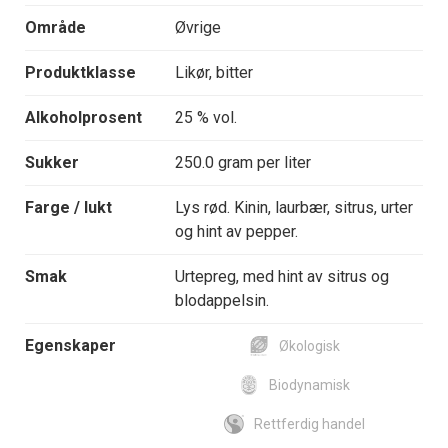
Område
Øvrige
Produktklasse
Likør, bitter
Alkoholprosent
25 % vol.
Sukker
250.0 gram per liter
Farge / lukt
Lys rød. Kinin, laurbær, sitrus, urter
og hint av pepper.
Smak
Urtepreg, med hint av sitrus og
blodappelsin.
Egenskaper
Økologisk
Biodynamisk
Rettferdig handel