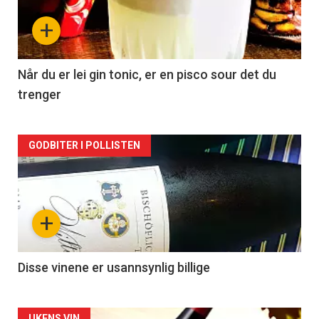
nå
+
-
2
Når du er lei gin tonic, er en pisco sour det du
trenger
Forsiden
GODBITER I POLLISTEN
akkurat
nå
+
-
3
Disse vinene er usannsynlig billige
UKENS VIN