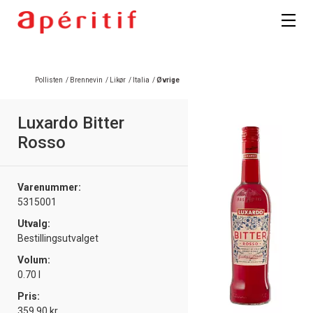
Registrer deg
Pollisten
/
Brennevin
/
Likør
/
Italia
/
Øvrige
Luxardo Bitter
Rosso
Varenummer:
5315001
Utvalg:
Bestillingsutvalget
Volum:
0.70 l
Pris:
359.90 kr