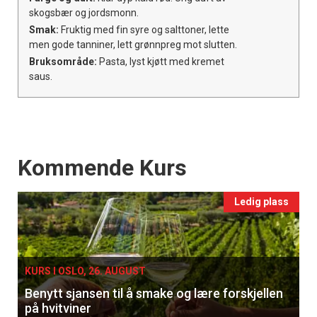
skogsbær og jordsmonn.
Smak:
Fruktig med fin syre og salttoner, lette
men gode tanniner, lett grønnpreg mot slutten.
Bruksområde:
Pasta, lyst kjøtt med kremet
saus.
Events
Kommende Kurs
Ledig plass
KURS I OSLO, 26. AUGUST
Benytt sjansen til å smake og lære forskjellen
på hvitviner