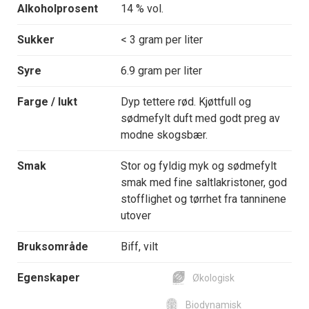
Alkoholprosent
14 % vol.
Sukker
< 3 gram per liter
Syre
6.9 gram per liter
Farge / lukt
Dyp tettere rød. Kjøttfull og
sødmefylt duft med godt preg av
modne skogsbær.
Smak
Stor og fyldig myk og sødmefylt
smak med fine saltlakristoner, god
stofflighet og tørrhet fra tanninene
utover
Bruksområde
Biff, vilt
Egenskaper
Økologisk
Biodynamisk