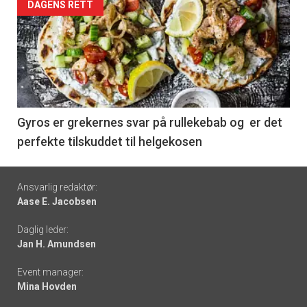
Forsiden
DAGENS RETT
akkurat
nå
-
6
Gyros er grekernes svar på rullekebab og er det
perfekte tilskuddet til helgekosen
Footer
Ansvarlig redaktør:
Aase E. Jacobsen
-
Daglig leder:
links
Jan H. Amundsen
Event manager:
Mina Hovden