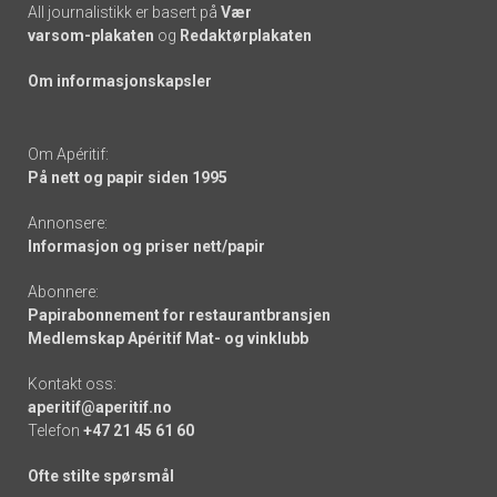
All journalistikk er basert på
Vær
varsom-plakaten
og
Redaktørplakaten
Om informasjonskapsler
Om Apéritif:
På nett og papir siden 1995
Annonsere:
Informasjon og priser nett/papir
Abonnere:
Papirabonnement for restaurantbransjen
Medlemskap Apéritif Mat- og vinklubb
Kontakt oss:
aperitif@aperitif.no
Telefon
+47 21 45 61 60
Ofte stilte spørsmål