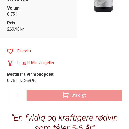
Volum:
0.75 l
Pris:
269.90 kr
Favoritt
Legg til Min vinkjeller
Bestill fra Vinmonopolet
0.75 l - kr 269.90
Utsolgt
En fyldig og kraftigere rødvin
som tåler 5-6 år