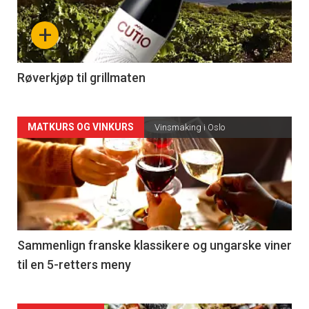
nå
+
-
4
Røverkjøp til grillmaten
Forsiden
MATKURS OG VINKURS
Vinsmaking i Oslo
akkurat
nå
-
5
Sammenlign franske klassikere og ungarske viner
til en 5-retters meny