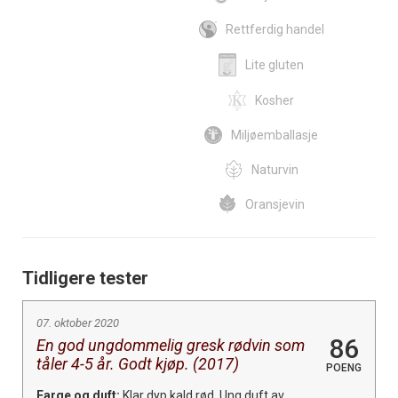
Rettferdig handel
Lite gluten
Kosher
Miljøemballasje
Naturvin
Oransjevin
Tidligere tester
07. oktober 2020
86
En god ungdommelig gresk rødvin som
tåler 4-5 år. Godt kjøp. (2017)
POENG
Farge og duft:
Klar dyp kald rød. Ung duft av