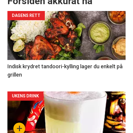
Forsiden akkurat nå
DAGENS RETT
Indisk krydret tandoori-kylling lager du enkelt på
grillen
Forsiden
UKENS DRINK
akkurat
nå
+