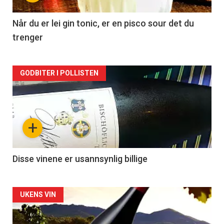
-
2
Når du er lei gin tonic, er en pisco sour det du
trenger
Forsiden
GODBITER I POLLISTEN
akkurat
nå
+
-
3
Disse vinene er usannsynlig billige
Forsiden
UKENS VIN
akkurat