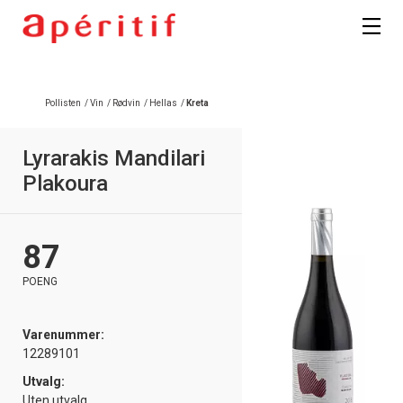
Registrer deg
Pollisten
/
Vin
/
Rødvin
/
Hellas
/
Kreta
Lyrarakis Mandilari
Plakoura
87
POENG
Varenummer:
12289101
Utvalg:
Uten utvalg