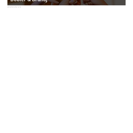
×
Få ukentlige nyhetsbrev fra
Apéritif