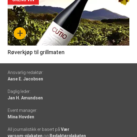
Forsiden
akkurat
nå
+
-
6
Røverkjøp til grillmaten
Footer
Ansvarlig redaktør:
Aase E. Jacobsen
-
Daglig leder:
links
Jan H. Amundsen
Event manager:
Mina Hovden
All journalistikk er basert på
Vær
varsom-plakaten
og
Redaktørplakaten