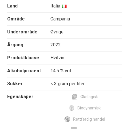
Land
Italia
Område
Campania
Underområde
Øvrige
Årgang
2022
Produktklasse
Hvitvin
Alkoholprosent
14.5 % vol.
Sukker
< 3 gram per liter
Egenskaper
Økologisk
Biodynamisk
Rettferdig handel