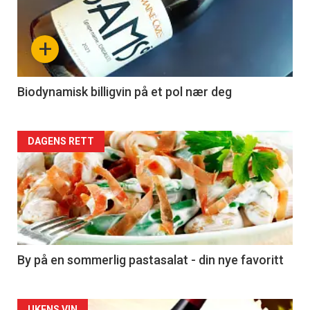
akkurat
nå
+
-
4
Biodynamisk billigvin på et pol nær deg
Forsiden
DAGENS RETT
akkurat
nå
-
5
By på en sommerlig pastasalat - din nye favoritt
UKENS VIN