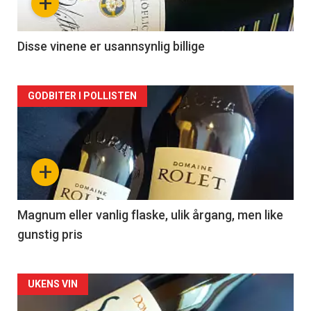
+
-
2
Disse vinene er usannsynlig billige
Forsiden
GODBITER I POLLISTEN
akkurat
nå
+
-
3
Magnum eller vanlig flaske, ulik årgang, men like
gunstig pris
Forsiden
UKENS VIN