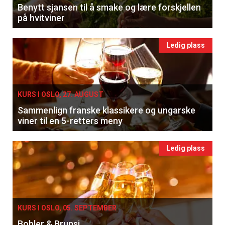
Benytt sjansen til å smake og lære forskjellen
på hvitviner
Ledig plass
KURS I OSLO, 27. AUGUST
Sammenlign franske klassikere og ungarske
viner til en 5-retters meny
Ledig plass
KURS I OSLO, 05. SEPTEMBER
Bobler & Brunsj