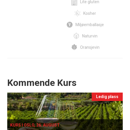
Lite gluten
Kosher
Miljøemballasje
Naturvin
Oransjevin
Events
Kommende Kurs
Ledig plass
KURS I OSLO, 26. AUGUST