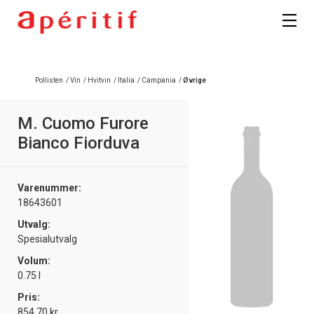
Pollisten
/
Vin
/
Hvitvin
/
Italia
/
Campania
/
Øvrige
M. Cuomo Furore
Bianco Fiorduva
Varenummer:
18643601
Utvalg:
Spesialutvalg
Volum:
0.75 l
Pris:
854.70 kr