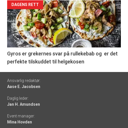
Forsiden
DAGENS RETT
akkurat
nå
-
6
Gyros er grekernes svar på rullekebab og er det
perfekte tilskuddet til helgekosen
Footer
Ansvarlig redaktør:
Aase E. Jacobsen
-
Daglig leder:
links
Jan H. Amundsen
Event manager:
Mina Hovden