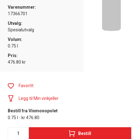
Varenummer:
17366701
Utvalg:
Spesialutvalg
Volum:
0.75 l
Pris:
476.80 kr
Favoritt
Legg til Min vinkjeller
Bestill fra Vinmonopolet
0.75 l - kr 476.80
Bestill