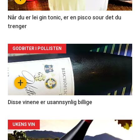
-
2
Når du er lei gin tonic, er en pisco sour det du
trenger
Forsiden
GODBITER I POLLISTEN
akkurat
nå
+
-
3
Disse vinene er usannsynlig billige
Forsiden
UKENS VIN
akkurat