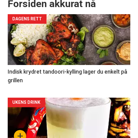
Forsiden akkurat nå
DAGENS RETT
Indisk krydret tandoori-kylling lager du enkelt på
grillen
Forsiden
UKENS DRINK
akkurat
nå
+