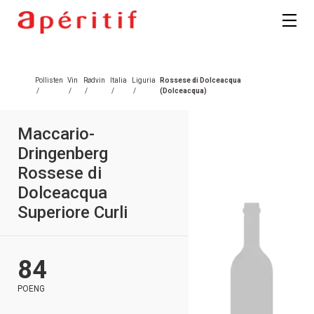
Registrer deg
Pollisten
Vin
Rødvin
Italia
Liguria
Rossese di Dolceacqua
/
/
/
/
/
(Dolceacqua)
Maccario-
Dringenberg
Rossese di
Dolceacqua
Superiore Curli
84
POENG