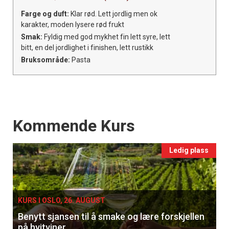
Farge og duft:
Klar rød. Lett jordlig men ok
karakter, moden lysere rød frukt
Smak:
Fyldig med god mykhet fin lett syre, lett
bitt, en del jordlighet i finishen, lett rustikk
Bruksområde:
Pasta
Events
Kommende Kurs
Ledig plass
KURS I OSLO, 26. AUGUST
Benytt sjansen til å smake og lære forskjellen
på hvitviner