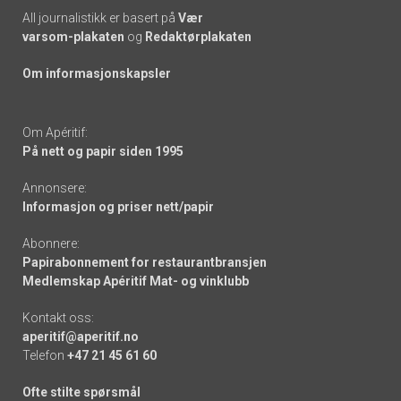
All journalistikk er basert på
Vær
varsom-plakaten
og
Redaktørplakaten
Om informasjonskapsler
Om Apéritif:
På nett og papir siden 1995
Annonsere:
Informasjon og priser nett/papir
Abonnere:
Papirabonnement for restaurantbransjen
Medlemskap Apéritif Mat- og vinklubb
Kontakt oss:
aperitif@aperitif.no
Telefon
+47 21 45 61 60
Ofte stilte spørsmål