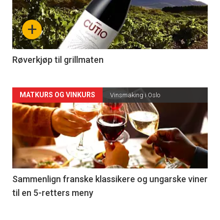
nå
+
-
4
Røverkjøp til grillmaten
Forsiden
MATKURS OG VINKURS
Vinsmaking i Oslo
akkurat
nå
-
5
Sammenlign franske klassikere og ungarske viner
til en 5-retters meny