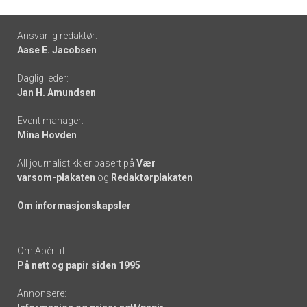
Footer
Ansvarlig redaktør:
Aase E. Jacobsen
-
Daglig leder:
links
Jan H. Amundsen
Event manager:
Mina Hovden
All journalistikk er basert på
Vær
varsom-plakaten
og
Redaktørplakaten
Om informasjonskapsler
Om Apéritif:
På nett og papir siden 1995
Annonsere: