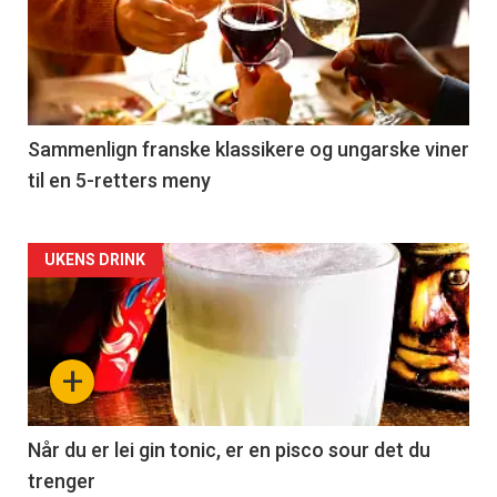
akkurat
nå
-
5
Sammenlign franske klassikere og ungarske viner
til en 5-retters meny
Forsiden
UKENS DRINK
akkurat
nå
+
-
6
Når du er lei gin tonic, er en pisco sour det du
trenger