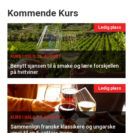
Events
Kommende Kurs
Ledig plass
KURS I OSLO, 26. AUGUST
Benytt sjansen til å smake og lære forskjellen
på hvitviner
Ledig plass
KURS I OSLO, 27. AUGUST
Sammenlign franske klassikere og ungarske
viner til en 5-retters meny