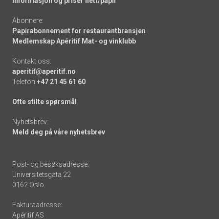
Informasjon og priser nett/papir
Abonnere:
Papirabonnement for restaurantbransjen
Medlemskap Apéritif Mat- og vinklubb
Kontakt oss:
aperitif@aperitif.no
Telefon
+47 21 45 61 60
Ofte stilte spørsmål
Nyhetsbrev:
Meld deg på våre nyhetsbrev
Post- og besøksadresse:
Universitetsgata 22
0162 Oslo
Fakturaadresse:
Apéritif AS