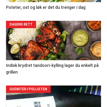
Poteter, ost og løk er det du trenger i dag
Forsiden
DAGENS RETT
akkurat
nå
-
2
Indisk krydret tandoori-kylling lager du enkelt på
grillen
Forsiden
GODBITER I POLLISTEN
akkurat