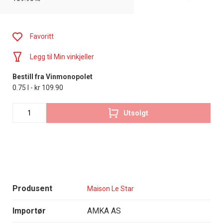
Favoritt
Legg til Min vinkjeller
Bestill fra Vinmonopolet
0.75 l - kr 109.90
Utsolgt
Produsent
Maison Le Star
Importør
AMKA AS