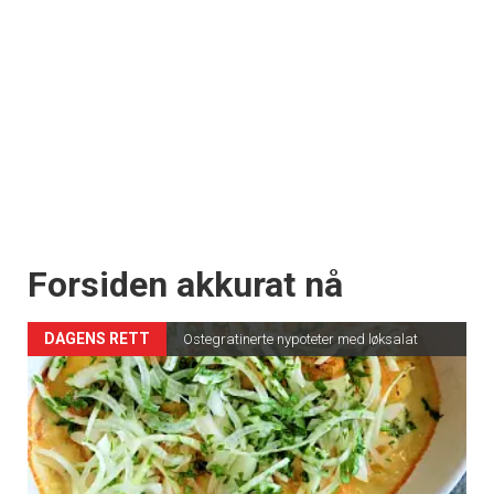
Forsiden akkurat nå
DAGENS RETT
Ostegratinerte nypoteter med løksalat