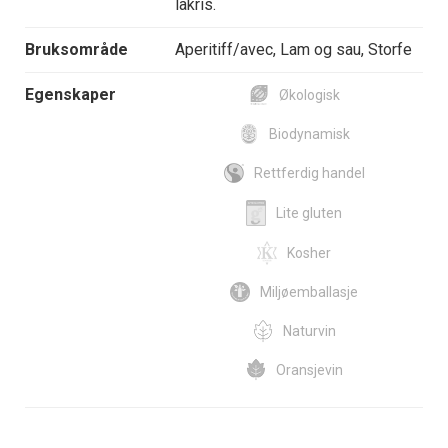
lakris.
Bruksområde
Aperitiff/avec, Lam og sau, Storfe
Egenskaper
Økologisk
Biodynamisk
Rettferdig handel
Lite gluten
Kosher
Miljøemballasje
Naturvin
Oransjevin