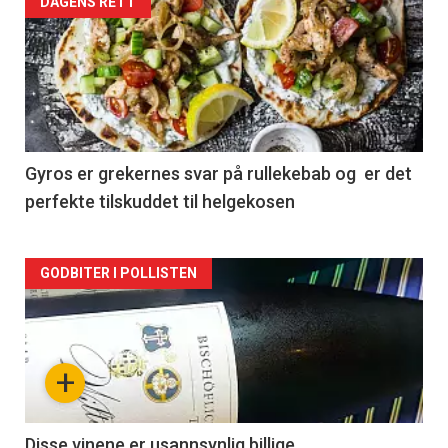
Forsiden
DAGENS RETT
akkurat
nå
-
2
Gyros er grekernes svar på rullekebab og er det
perfekte tilskuddet til helgekosen
Forsiden
GODBITER I POLLISTEN
akkurat
nå
+
-
3
Disse vinene er usannsynlig billige