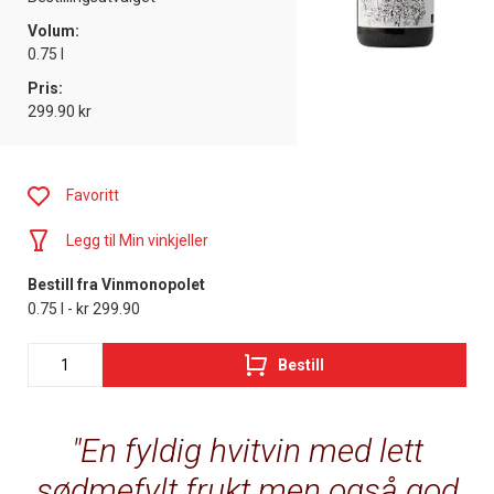
Volum:
0.75 l
Pris:
299.90 kr
Favoritt
Legg til Min vinkjeller
Bestill fra Vinmonopolet
0.75 l - kr 299.90
Bestill
En fyldig hvitvin med lett
sødmefylt frukt men også god