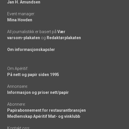
Jan H. Amundsen
Event manager:
Mina Hovden
All journalistikk er basert på
Vær
varsom-plakaten
og
Redaktørplakaten
Om informasjonskapsler
Om Apéritif:
På nett og papir siden 1995
Annonsere:
Informasjon og priser nett/papir
Abonnere:
Papirabonnement for restaurantbransjen
Medlemskap Apéritif Mat- og vinklubb
Kontakt oss: