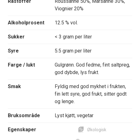
Råstoffer
Roussanne 50%, Marsanne 30%,
Viognier 20%
Alkoholprosent
12.5 % vol.
Sukker
< 3 gram per liter
Syre
5.5 gram per liter
Farge / lukt
Gulgrønn. God fedme, fint saltpreg,
god dybde, lys frukt.
Smak
Fyldig med god mykhet i frukten,
fin lett syre, god frukt, sitter godt
og lenge.
Bruksområde
Lyst kjøtt, vegetar
Egenskaper
Økologisk