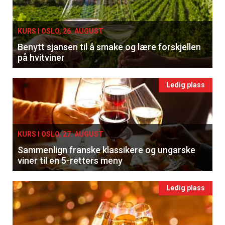
KURS I OSLO, 26. AUGUST
Benytt sjansen til å smake og lære forskjellen
på hvitviner
Ledig plass
KURS I OSLO, 27. AUGUST
Sammenlign franske klassikere og ungarske
viner til en 5-retters meny
Ledig plass