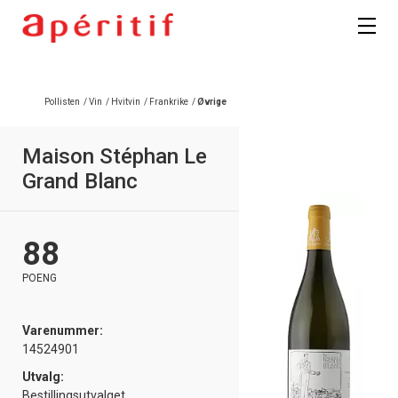
Registrer deg
Pollisten
/
Vin
/
Hvitvin
/
Frankrike
/
Øvrige
Maison Stéphan Le
Grand Blanc
88
POENG
Varenummer:
14524901
Utvalg:
Bestillingsutvalget