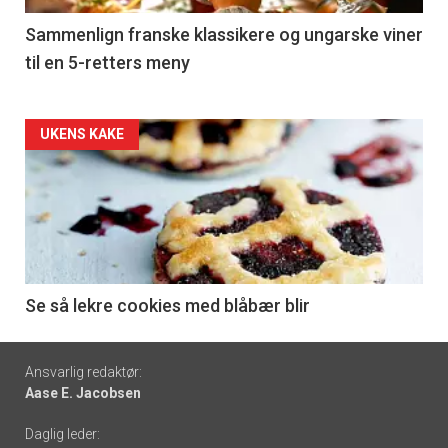
5
Sammenlign franske klassikere og ungarske viner
til en 5-retters meny
Forsiden
UKENS KAKE
akkurat
nå
-
6
Se så lekre cookies med blåbær blir
Footer
Ansvarlig redaktør:
Aase E. Jacobsen
-
Daglig leder:
links