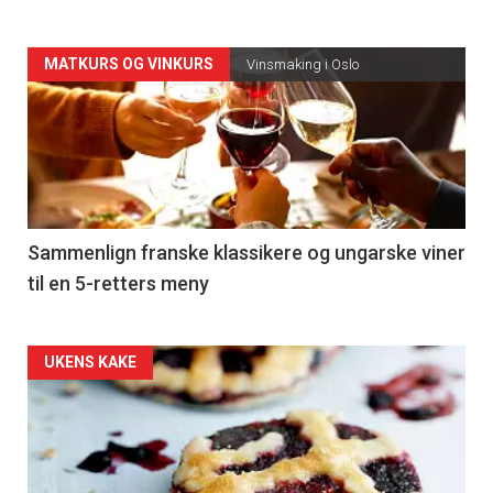
Forsiden
MATKURS OG VINKURS
Vinsmaking i Oslo
akkurat
nå
-
5
Sammenlign franske klassikere og ungarske viner
til en 5-retters meny
Forsiden
UKENS KAKE
akkurat
nå