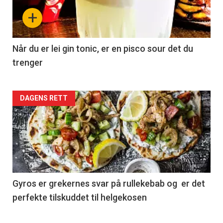
+
Når du er lei gin tonic, er en pisco sour det du
trenger
Forsiden
DAGENS RETT
akkurat
nå
-
2
Gyros er grekernes svar på rullekebab og er det
perfekte tilskuddet til helgekosen