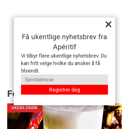
×
Få ukentlige nyhetsbrev fra
Apéritif
Vi tilbyr flere ukentlige nyhetsbrev. Du
kan fritt velge hvilke du ønsker å få
tilsendt.
Registrer deg
Forsiden akkurat nå
UKENS DRINK