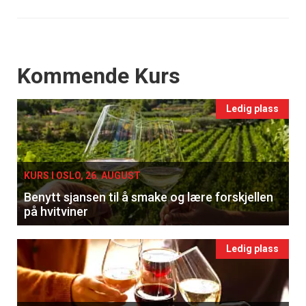
Events
Kommende Kurs
Ledig plass
KURS I OSLO, 26. AUGUST
Benytt sjansen til å smake og lære forskjellen
på hvitviner
Ledig plass