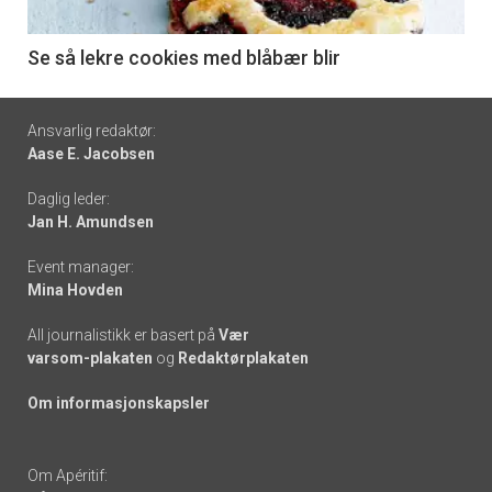
-
6
Se så lekre cookies med blåbær blir
Footer
Ansvarlig redaktør:
Aase E. Jacobsen
-
Daglig leder:
links
Jan H. Amundsen
Event manager:
Mina Hovden
All journalistikk er basert på
Vær
varsom-plakaten
og
Redaktørplakaten
Om informasjonskapsler
Om Apéritif: