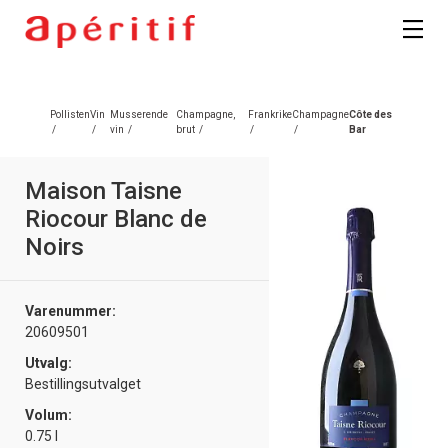
Pollisten
Vin
Musserende
Champagne,
Frankrike
Champagne
Côte des
/
/
vin
/
brut
/
/
/
Bar
Maison Taisne
Riocour Blanc de
Noirs
Varenummer:
20609501
Utvalg:
Bestillingsutvalget
Volum:
0.75 l