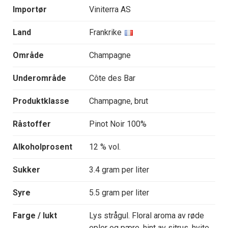
Importør
Viniterra AS
Land
Frankrike
Område
Champagne
Underområde
Côte des Bar
Produktklasse
Champagne, brut
Råstoffer
Pinot Noir 100%
Alkoholprosent
12 % vol.
Sukker
3.4 gram per liter
Syre
5.5 gram per liter
Farge / lukt
Lys strågul. Floral aroma av røde
epler og pære, hint av sitrus, hvite