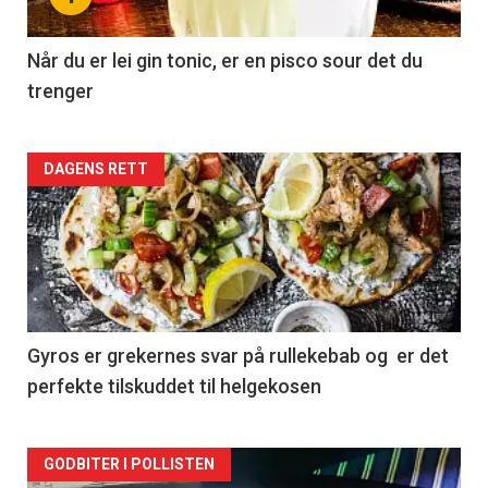
Når du er lei gin tonic, er en pisco sour det du
trenger
Forsiden
DAGENS RETT
akkurat
nå
-
2
Gyros er grekernes svar på rullekebab og er det
perfekte tilskuddet til helgekosen
Forsiden
GODBITER I POLLISTEN