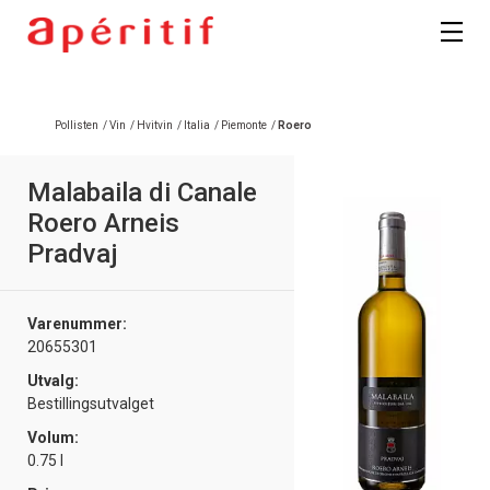
Registrer deg
Pollisten
/
Vin
/
Hvitvin
/
Italia
/
Piemonte
/
Roero
Malabaila di Canale
Roero Arneis
Pradvaj
Varenummer:
20655301
Utvalg:
Bestillingsutvalget
Volum:
0.75 l