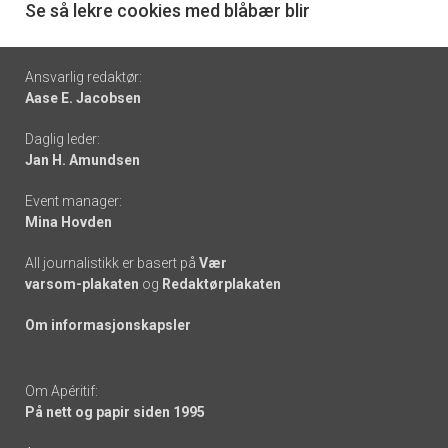
6
Se så lekre cookies med blåbær blir
Footer
Ansvarlig redaktør:
Aase E. Jacobsen
-
Daglig leder:
links
Jan H. Amundsen
Event manager:
Mina Hovden
All journalistikk er basert på
Vær
varsom-plakaten
og
Redaktørplakaten
Om informasjonskapsler
Om Apéritif:
På nett og papir siden 1995