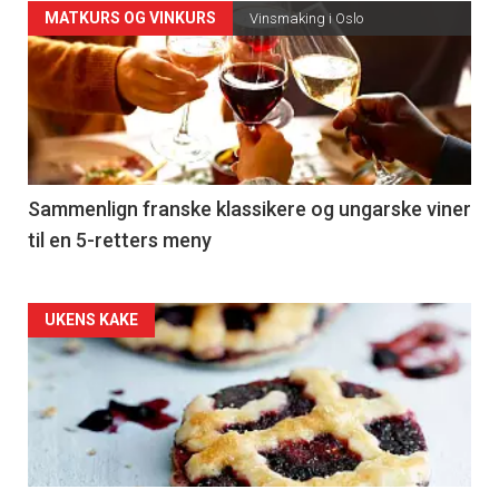
Forsiden
MATKURS OG VINKURS
Vinsmaking i Oslo
akkurat
nå
-
5
Sammenlign franske klassikere og ungarske viner
til en 5-retters meny
Forsiden
UKENS KAKE
akkurat
nå
-