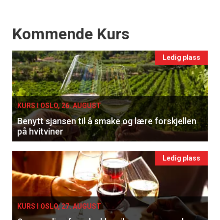
Events
Kommende Kurs
Ledig plass
KURS I OSLO, 26. AUGUST
Benytt sjansen til å smake og lære forskjellen
på hvitviner
Ledig plass
KURS I OSLO, 27. AUGUST