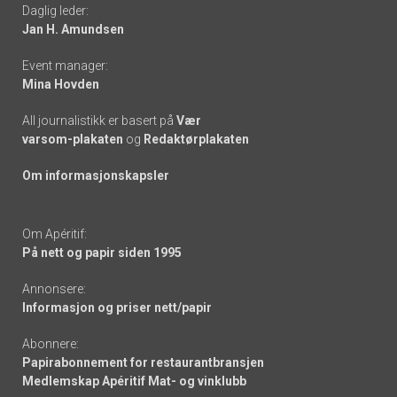
Daglig leder:
links
Jan H. Amundsen
Event manager:
Mina Hovden
All journalistikk er basert på
Vær
varsom-plakaten
og
Redaktørplakaten
Om informasjonskapsler
Om Apéritif:
På nett og papir siden 1995
Annonsere:
Informasjon og priser nett/papir
Abonnere:
Papirabonnement for restaurantbransjen
Medlemskap Apéritif Mat- og vinklubb