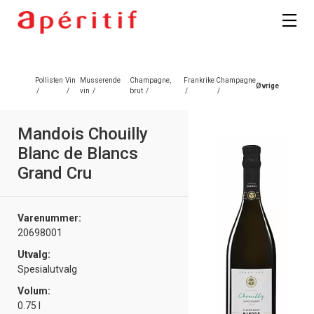
Registrer deg
Pollisten
Vin
Musserende
Champagne,
Frankrike
Champagne
Øvrige
/
/
vin
/
brut
/
/
/
Mandois Chouilly
Blanc de Blancs
Grand Cru
Varenummer:
20698001
Utvalg:
Spesialutvalg
Volum:
0.75 l