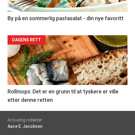
-
5
By på en sommerlig pastasalat - din nye favoritt
Forsiden
DAGENS RETT
akkurat
nå
-
6
Rollmops: Det er en grunn til at tyskere er ville
etter denne retten
Footer
Ansvarlig redaktør:
Aase E. Jacobsen
-