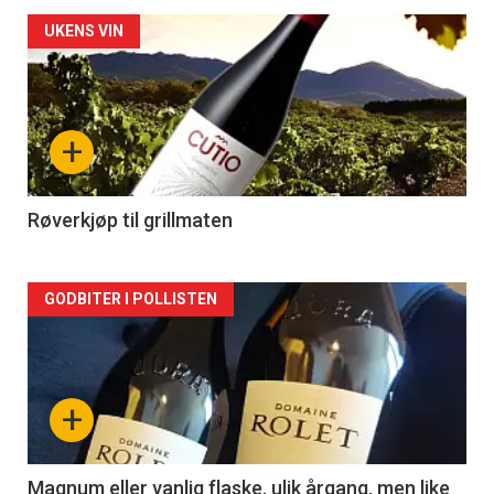
Forsiden
UKENS VIN
akkurat
nå
+
-
2
Røverkjøp til grillmaten
Forsiden
GODBITER I POLLISTEN
akkurat
nå
+
-
3
Magnum eller vanlig flaske, ulik årgang, men like