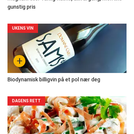
gunstig pris
Forsiden
UKENS VIN
akkurat
nå
+
-
4
Biodynamisk billigvin på et pol nær deg
Forsiden
DAGENS RETT
akkurat
nå