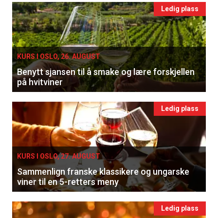
Ledig plass
KURS I OSLO, 26. AUGUST
Benytt sjansen til å smake og lære forskjellen
på hvitviner
Ledig plass
KURS I OSLO, 27. AUGUST
Sammenlign franske klassikere og ungarske
viner til en 5-retters meny
Ledig plass