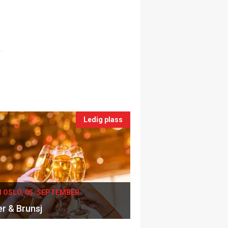
Ledig plass
I OSLO, 05. SEPTEMBER
er & Brunsj