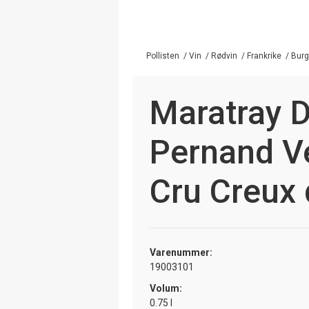
Pollisten
/
Vin
/
Rødvin
/
Frankrike
/
Bur
Maratray D
Pernand V
Cru Creux 
Varenummer:
19003101
Volum:
0.75 l