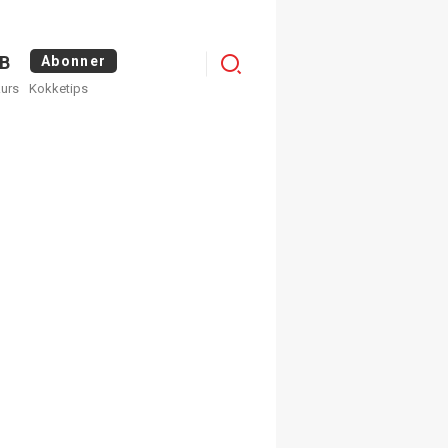
Menu
B
Abonner
kurs
Kokketips
profile
egistrer deg