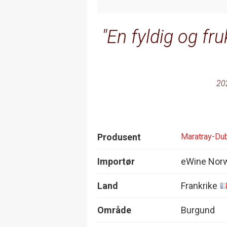
En fyldig og fr
20
Produsent
Maratray-Dub
Importør
eWine Nor
Land
Frankrike
Område
Burgund