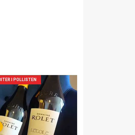
siden
ITER I POLLISTEN
urat