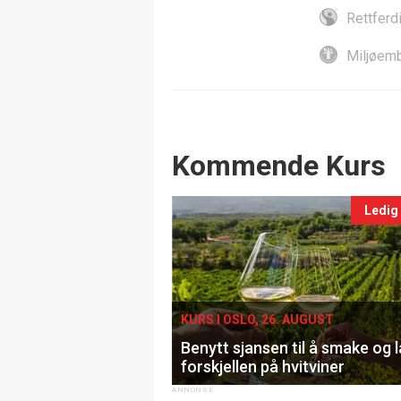
Rettferd
Miljøemb
Events
Kommende Kurs
Ledig
KURS I OSLO, 26. AUGUST
Benytt sjansen til å smake og 
forskjellen på hvitviner