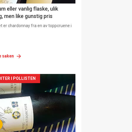
 eller vanlig flaske, ulik
, men like gunstig pris
et er chardonnay fra en av toppcruene i
e saken
siden
ITER I POLLISTEN
urat