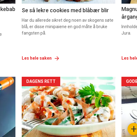
lekebab
Magnum
Se så lekre cookies med blåbær blir
årgang
Har du allerede sikret deg noen av skogens søte
blå, er disse minipaiene en god måte å bruke
Innhold
fangsten på.
Jura.
e
Les hele saken
Les hel
Forsiden
For
DAGENS RETT
GODB
akkurat
akk
nå
nå
-
-
+
5
6