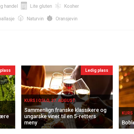
ig handel
Lite gluten
Kosher
allasje
Naturvin
Oransjevin
 plass
Ledig plass
KURS I OSLO, 27. AUGUST
Sammenlign franske klassikere og
KURS 
lære
ungarske viner til en 5-retters
meny
Bobl