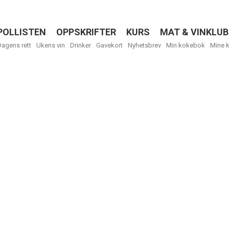
POLLISTEN
OPPSKRIFTER
KURS
MAT & VINKLUB
Menu
Dagens rett
Ukens vin
Drinker
Gavekort
Nyhetsbrev
Min kokebok
Mine 
R