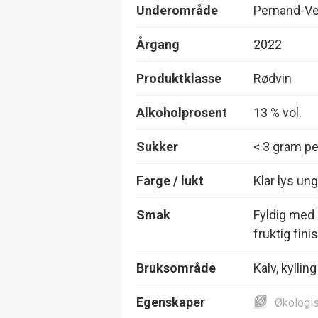
Underområde
Pernand-Ve
Årgang
2022
Produktklasse
Rødvin
Alkoholprosent
13 % vol.
Sukker
< 3 gram per
Farge / lukt
Klar lys ung
Smak
Fyldig med
fruktig fini
Bruksområde
Kalv, kylling
Egenskaper
Økologi