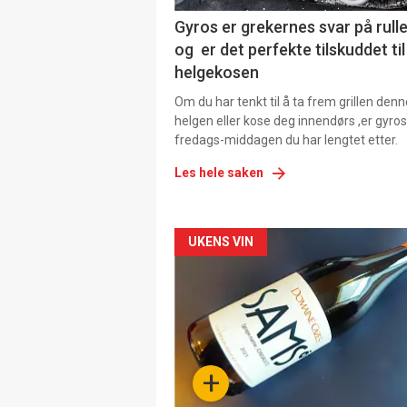
Gyros er grekernes svar på rul
og er det perfekte tilskuddet til
helgekosen
Om du har tenkt til å ta frem grillen denn
helgen eller kose deg innendørs ,er gyros
fredags-middagen du har lengtet etter.
Les hele saken
Forsiden
UKENS VIN
akkurat
nå
-
+
4