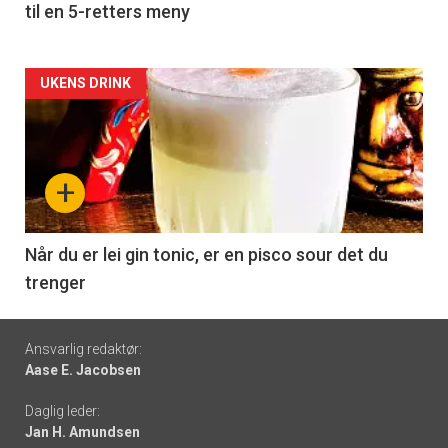
til en 5-retters meny
Forsiden
UKENS DRINK
akkurat
nå
+
-
6
Når du er lei gin tonic, er en pisco sour det du
trenger
Footer
Ansvarlig redaktør:
Aase E. Jacobsen
-
Daglig leder:
links
Jan H. Amundsen