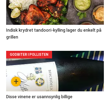
nå
-
2
Indisk krydret tandoori-kylling lager du enkelt på
grillen
Forsiden
GODBITER I POLLISTEN
akkurat
nå
+
-
3
Disse vinene er usannsynlig billige