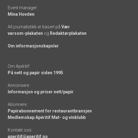
Event manager:
Mina Hovden
All journalistikk er basert på
Vær
varsom-plakaten
og
Redaktørplakaten
Om informasjonskapsler
Om Apéritif:
På nett og papir siden 1995
Annonsere:
Informasjon og priser nett/papir
Abonnere:
Papirabonnement for restaurantbransjen
Medlemskap Apéritif Mat- og vinklubb
Kontakt oss:
aperitif@aperitif.no