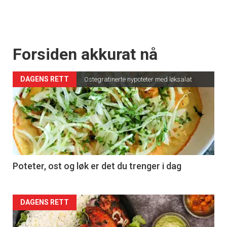
Forsiden akkurat nå
DAGENS RETT
Ostegratinerte nypoteter med løksalat
Poteter, ost og løk er det du trenger i dag
Forsiden
DAGENS RETT
akkurat