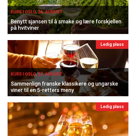
KURS I OSLO, 26. AUGUST
Benytt sjansen til å smake og lære forskjellen
på hvitviner
Ledig plass
KURS I OSLO, 27. AUGUST
Sammenlign franske klassikere og ungarske
viner til en 5-retters meny
Ledig plass