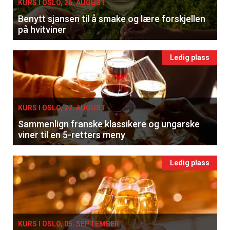
KURS I OSLO, 26. AUGUST
Benytt sjansen til å smake og lære forskjellen
på hvitviner
Ledig plass
KURS I OSLO, 27. AUGUST
Sammenlign franske klassikere og ungarske
viner til en 5-retters meny
Ledig plass
KURS I OSLO, 05. SEPTEMBER