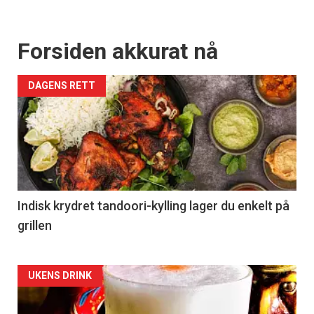
Forsiden akkurat nå
DAGENS RETT
Indisk krydret tandoori-kylling lager du enkelt på
grillen
Forsiden
UKENS DRINK
akkurat