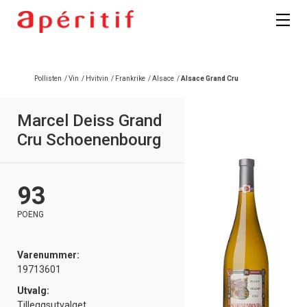
Pollisten
/
Vin
/
Hvitvin
/
Frankrike
/
Alsace
/
Alsace Grand Cru
Marcel Deiss Grand
Cru Schoenenbourg
93
POENG
Varenummer:
19713601
Utvalg:
Tilleggsutvalget