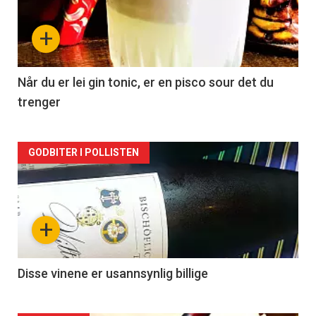
nå
+
-
2
Når du er lei gin tonic, er en pisco sour det du
trenger
Forsiden
GODBITER I POLLISTEN
akkurat
nå
+
-
3
Disse vinene er usannsynlig billige