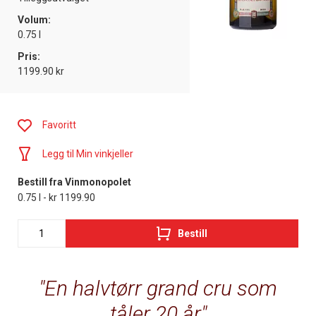
Volum:
0.75 l
Pris:
1199.90 kr
Favoritt
Legg til Min vinkjeller
Bestill fra Vinmonopolet
0.75 l - kr 1199.90
Bestill
En halvtørr grand cru som
tåler 20 år