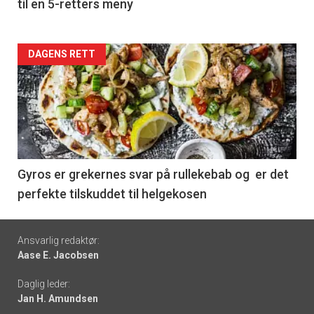
til en 5-retters meny
Forsiden
DAGENS RETT
akkurat
nå
-
6
Gyros er grekernes svar på rullekebab og er det
perfekte tilskuddet til helgekosen
Footer
Ansvarlig redaktør:
Aase E. Jacobsen
-
Daglig leder:
links
Jan H. Amundsen