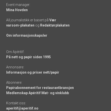
Event manager:
Mina Hovden
All journalistikk er basert på
Vær
varsom-plakaten
og
Redaktørplakaten
Om informasjonskapsler
Om Apéritif:
På nett og papir siden 1995
Annonsere:
Informasjon og priser nett/papir
Abonnere:
Papirabonnement for restaurantbransjen
Medlemskap Apéritif Mat- og vinklubb
Kontakt oss:
aperitif@aperitif.no