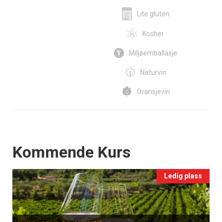
Lite gluten
Kosher
Miljøemballasje
Naturvin
Oransjevin
Events
Kommende Kurs
Ledig plass