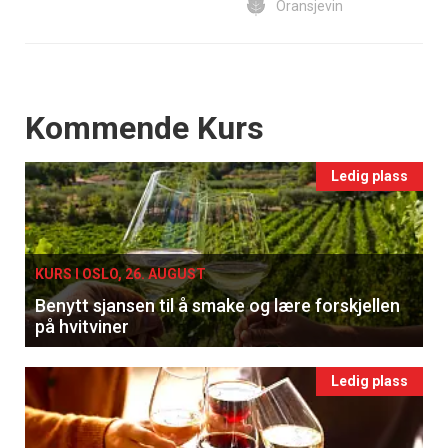
Oransjevin
Events
Kommende Kurs
Ledig plass
KURS I OSLO, 26. AUGUST
Benytt sjansen til å smake og lære forskjellen
på hvitviner
Ledig plass