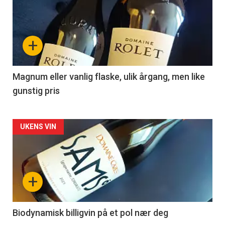
akkurat
nå
+
-
3
Magnum eller vanlig flaske, ulik årgang, men like
gunstig pris
Forsiden
UKENS VIN
akkurat
nå
+
-
4
Biodynamisk billigvin på et pol nær deg