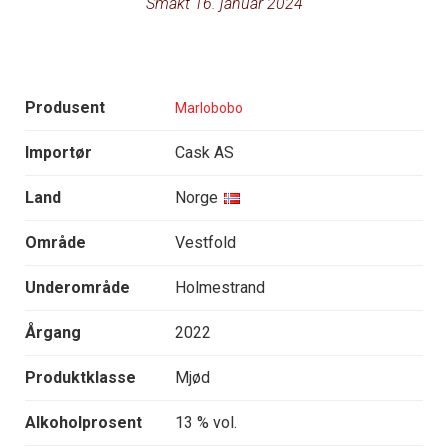
Smakt 16. januar 2024
Produsent
Marlobobo
Importør
Cask AS
Land
Norge
Område
Vestfold
Underområde
Holmestrand
Årgang
2022
Produktklasse
Mjød
Alkoholprosent
13 % vol.