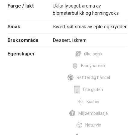
Farge / lukt
Uklar lysegul, aroma av
blomsterbutikk og honningvoks
Smak
Svært søt smak av eple og krydder
Bruksområde
Dessert, iskrem
Egenskaper
Økologisk
Biodynamisk
Rettferdig handel
Lite gluten
Kosher
Miljøemballasje
Naturvin