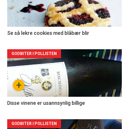
Se så lekre cookies med blåbær blir
Forsiden
GODBITER I POLLISTEN
akkurat
nå
+
-
2
Disse vinene er usannsynlig billige
Forsiden
GODBITER I POLLISTEN