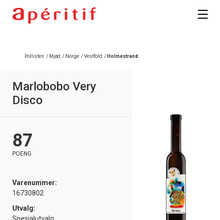
Registrer deg
Pollisten
/
Mjød
/
Norge
/
Vestfold
/
Holmestrand
Marlobobo Very
Disco
87
POENG
Varenummer:
16730802
Utvalg:
Spesialutvalg