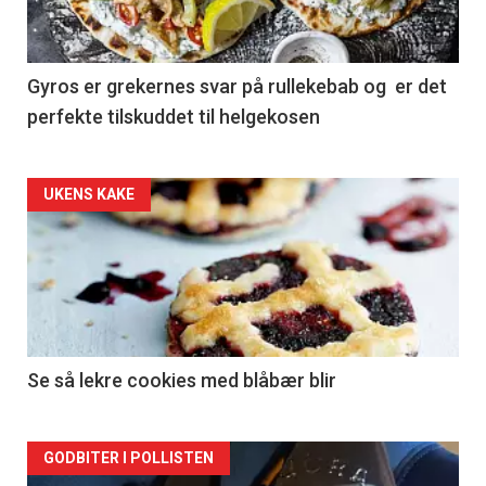
Gyros er grekernes svar på rullekebab og er det
perfekte tilskuddet til helgekosen
Forsiden
UKENS KAKE
akkurat
nå
-
2
Se så lekre cookies med blåbær blir
Forsiden
GODBITER I POLLISTEN