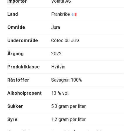
Importør
Volatil AS
Land
Frankrike
Område
Jura
Underområde
Côtes du Jura
Årgang
2022
Produktklasse
Hvitvin
Råstoffer
Savagnin 100%
Alkoholprosent
13 % vol.
Sukker
5.3 gram per liter
Syre
1.2 gram per liter