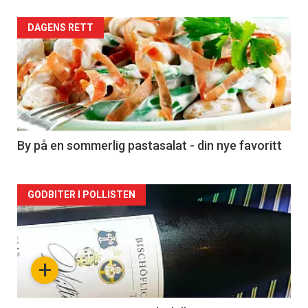
Forsiden
DAGENS RETT
akkurat
nå
-
5
By på en sommerlig pastasalat - din nye favoritt
Forsiden
GODBITER I POLLISTEN
akkurat
nå
+
-