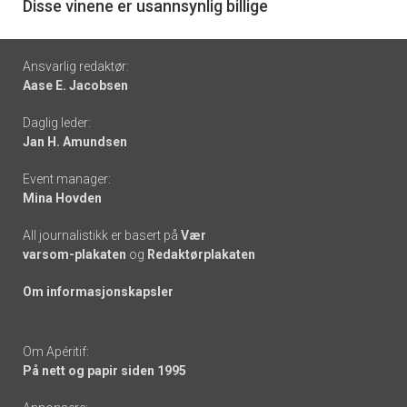
6
Disse vinene er usannsynlig billige
Footer
Ansvarlig redaktør:
Aase E. Jacobsen
-
Daglig leder:
links
Jan H. Amundsen
Event manager:
Mina Hovden
All journalistikk er basert på
Vær
varsom-plakaten
og
Redaktørplakaten
Om informasjonskapsler
Om Apéritif:
På nett og papir siden 1995