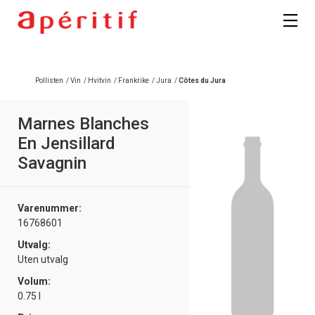
Registrer deg
Pollisten
/
Vin
/
Hvitvin
/
Frankrike
/
Jura
/
Côtes du Jura
Marnes Blanches
En Jensillard
Savagnin
Varenummer:
16768601
Utvalg:
Uten utvalg
Volum:
0.75 l