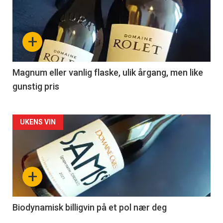
akkurat
nå
+
-
3
Magnum eller vanlig flaske, ulik årgang, men like
gunstig pris
Forsiden
UKENS VIN
akkurat
nå
+
-
4
Biodynamisk billigvin på et pol nær deg