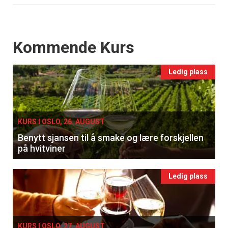
Events
Kommende Kurs
Ledig plass
KURS I OSLO, 26. AUGUST
Benytt sjansen til å smake og lære forskjellen
på hvitviner
Ledig plass
KURS I OSLO, 27. AUGUST