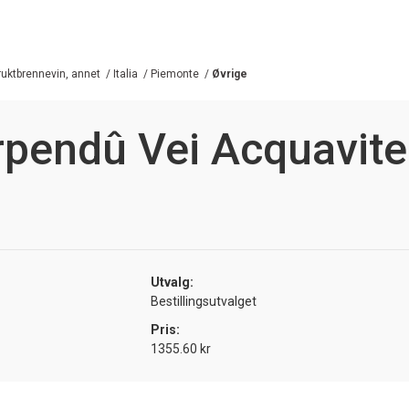
ruktbrennevin, annet
/
Italia
/
Piemonte
/
Øvrige
rpendû Vei Acquavite
Utvalg:
Bestillingsutvalget
Pris:
1355.60 kr