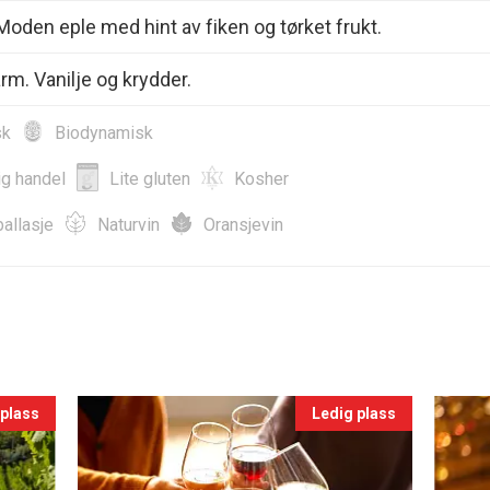
 Moden eple med hint av fiken og tørket frukt.
arm. Vanilje og krydder.
sk
Biodynamisk
ig handel
Lite gluten
Kosher
allasje
Naturvin
Oransjevin
 plass
Ledig plass