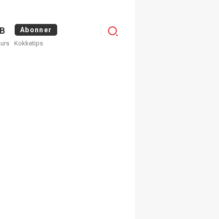
Menu
B
Abonner
kurs
Kokketips
profile
egistrer deg