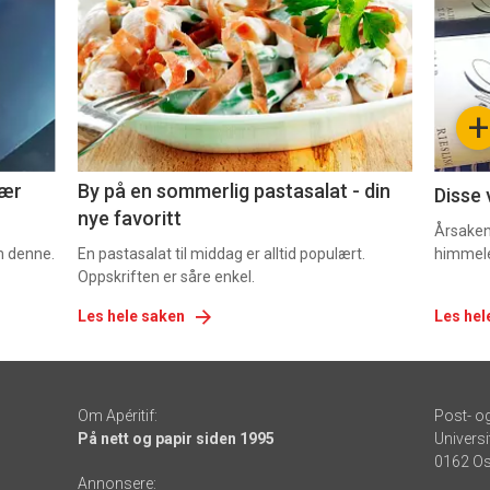
akkurat
akk
nå
nå
-
-
+
5
6
nær
By på en sommerlig pastasalat - din
Disse 
nye favoritt
Årsaken 
om denne.
En pastasalat til middag er alltid populært.
himmel
Oppskriften er såre enkel.
Les hele saken
Les hel
Om Apéritif:
Post- o
På nett og papir siden 1995
Universi
0162 Os
Annonsere: