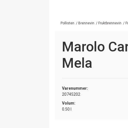
Pollisten
/
Brennevin
/
Fruktbrennevin
/
F
Marolo Ca
Mela
Varenummer:
20745202
Volum:
0.50 l