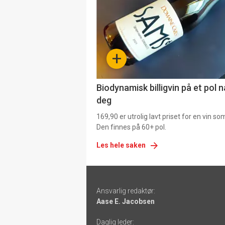
akkurat
nå
-
+
4
Biodynamisk billigvin på et pol 
deg
169,90 er utrolig lavt priset for en vin s
Den finnes på 60+ pol.
Les hele saken
Footer
Ansvarlig redaktør:
-
Aase E. Jacobsen
links
Daglig leder: