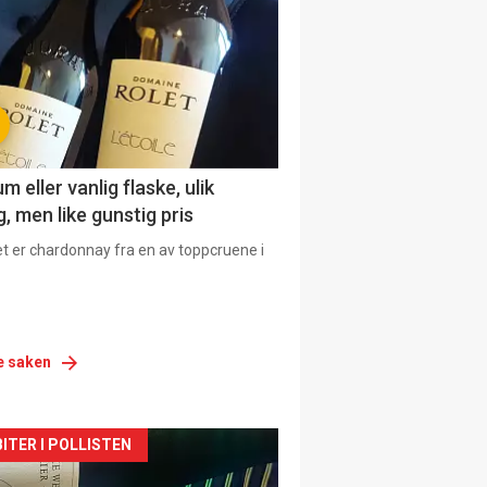
urat
 eller vanlig flaske, ulik
, men like gunstig pris
et er chardonnay fra en av toppcruene i
e saken
siden
ITER I POLLISTEN