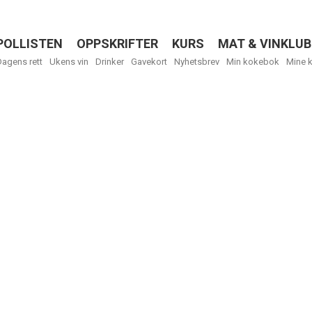
POLLISTEN
OPPSKRIFTER
KURS
MAT & VINKLUB
Menu
Dagens rett
Ukens vin
Drinker
Gavekort
Nyhetsbrev
Min kokebok
Mine 
R