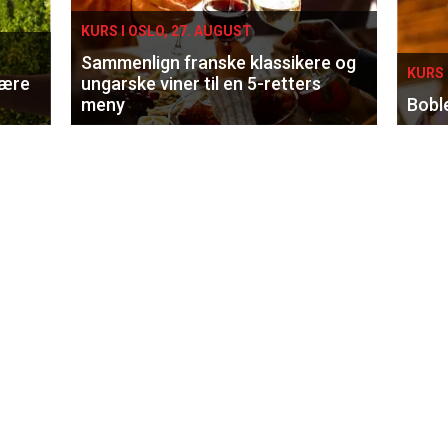
KURS I OSLO, 27. AUGUST
Sammenlign franske klassikere og
KURS 
lære
ungarske viner til en 5-retters
meny
Bobl