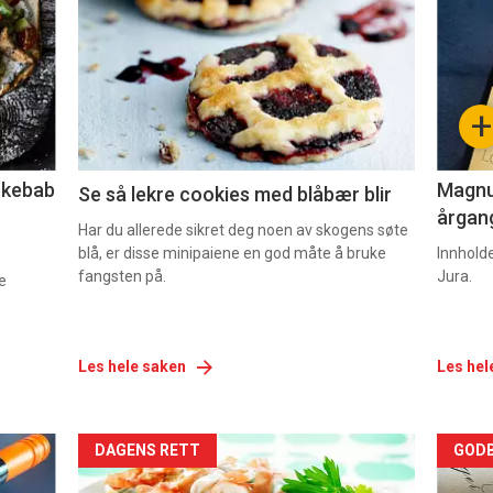
akkurat
akk
nå
nå
-
-
+
2
3
lekebab
Magnum
Se så lekre cookies med blåbær blir
årgang
Har du allerede sikret deg noen av skogens søte
blå, er disse minipaiene en god måte å bruke
Innhold
fangsten på.
Jura.
e
Les hele saken
Les hel
Forsiden
For
DAGENS RETT
GODB