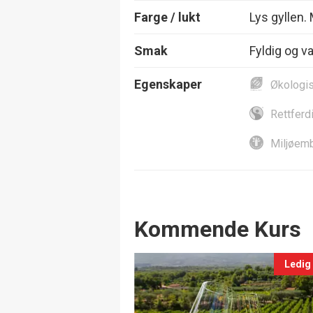
Farge / lukt
Lys gyllen.
Smak
Fyldig og v
Egenskaper
Økologi
Rettferd
Miljøemb
Events
Kommende Kurs
Ledig