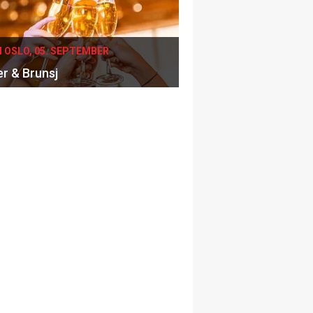
I OSLO, 05. SEPTEMBER
er & Brunsj