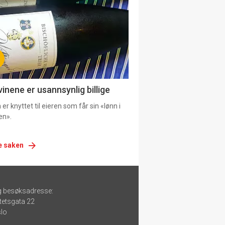
urat
vinene er usannsynlig billige
er knyttet til eieren som får sin «lønn i
en».
e saken
g besøksadresse:
tetsgata 22
lo