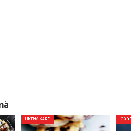
nå
Forsiden
For
UKENS KAKE
GODB