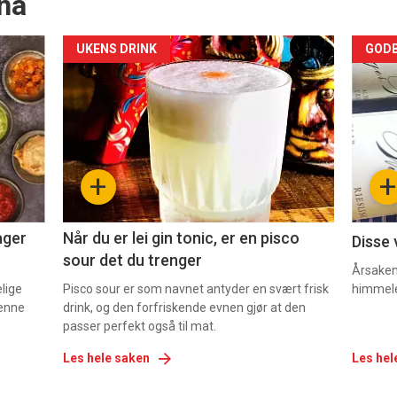
nå
Forsiden
For
UKENS DRINK
GODB
akkurat
akk
nå
nå
-
-
+
+
2
3
ager
Når du er lei gin tonic, er en pisco
Disse 
sour det du trenger
Årsaken 
elige
Pisco sour er som navnet antyder en svært frisk
himmel
denne
drink, og den forfriskende evnen gjør at den
passer perfekt også til mat.
Les hele saken
Les hel