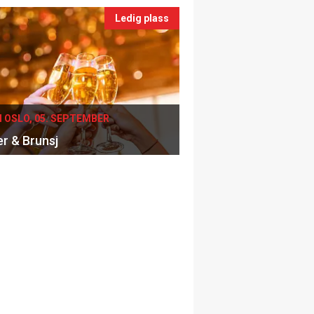
Ledig plass
I OSLO, 05. SEPTEMBER
er & Brunsj