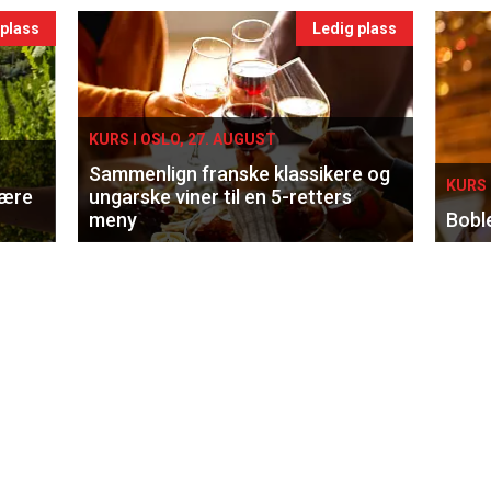
 plass
Ledig plass
KURS I OSLO, 27. AUGUST
Sammenlign franske klassikere og
KURS 
lære
ungarske viner til en 5-retters
meny
Bobl