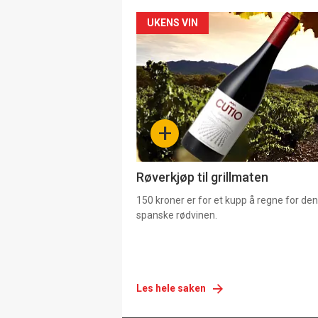
Forsiden
UKENS VIN
akkurat
nå
-
+
4
Røverkjøp til grillmaten
150 kroner er for et kupp å regne for de
spanske rødvinen.
Les hele saken