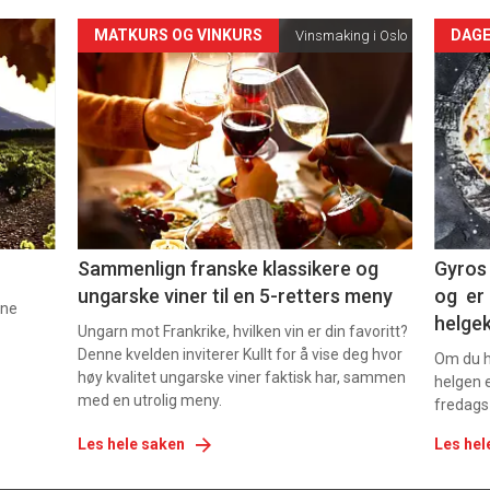
Forsiden
For
MATKURS OG VINKURS
DAGE
Vinsmaking i Oslo
akkurat
akk
nå
nå
-
-
5
6
Sammenlign franske klassikere og
Gyros 
ungarske viner til en 5-retters meny
og er 
nne
helge
Ungarn mot Frankrike, hvilken vin er din favoritt?
Denne kvelden inviterer Kullt for å vise deg hvor
Om du ha
høy kvalitet ungarske viner faktisk har, sammen
helgen e
med en utrolig meny.
fredags
Les hele saken
Les hel