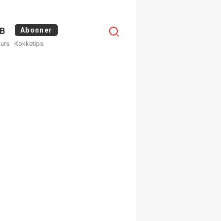
Menu
B
Abonner
kurs
Kokketips
profile
egistrer deg