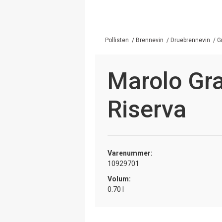
Pollisten
/
Brennevin
/
Druebrennevin
/
G
Marolo Gra
Riserva
Varenummer:
10929701
Volum:
0.70 l