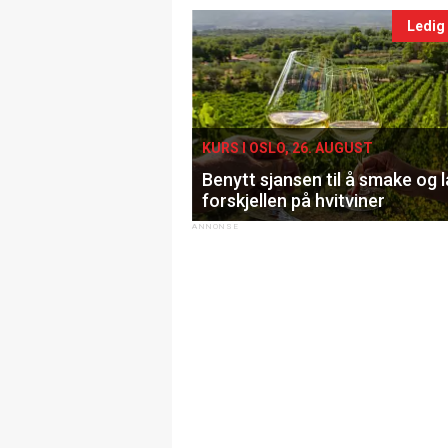
Ledig
KURS I OSLO, 26. AUGUST
Benytt sjansen til å smake og 
forskjellen på hvitviner