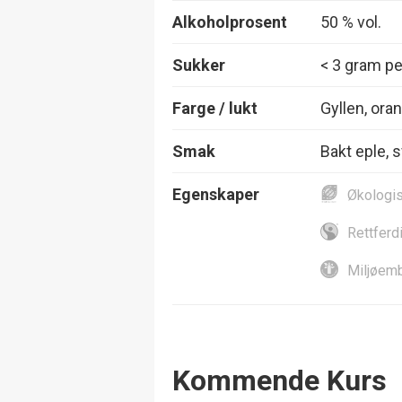
Alkoholprosent
50 % vol.
Sukker
< 3 gram per
Farge / lukt
Gyllen, ora
Smak
Bakt eple, 
Egenskaper
Økologi
Rettferd
Miljøemb
Events
Kommende Kurs