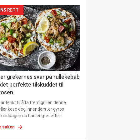
siden
NS RETT
urat
er grekernes svar på rullekebab
det perfekte tilskuddet til
kosen
r tenkt til å ta frem grillen denne
ller kose deg innendørs ,er gyros
-middagen du har lengtet etter.
e saken