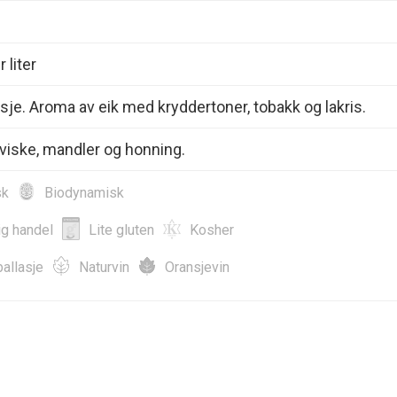
 liter
nsje. Aroma av eik med kryddertoner, tobakk og lakris.
sviske, mandler og honning.
sk
Biodynamisk
ig handel
Lite gluten
Kosher
allasje
Naturvin
Oransjevin