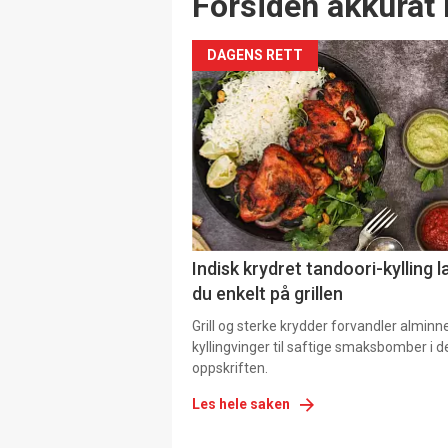
Forsiden akkurat 
DAGENS RETT
Indisk krydret tandoori-kylling l
du enkelt på grillen
Grill og sterke krydder forvandler alminn
kyllingvinger til saftige smaksbomber i 
oppskriften.
Les hele saken