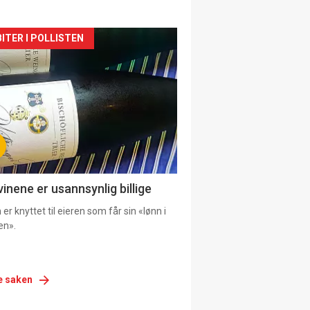
siden
ITER I POLLISTEN
urat
vinene er usannsynlig billige
er knyttet til eieren som får sin «lønn i
en».
e saken