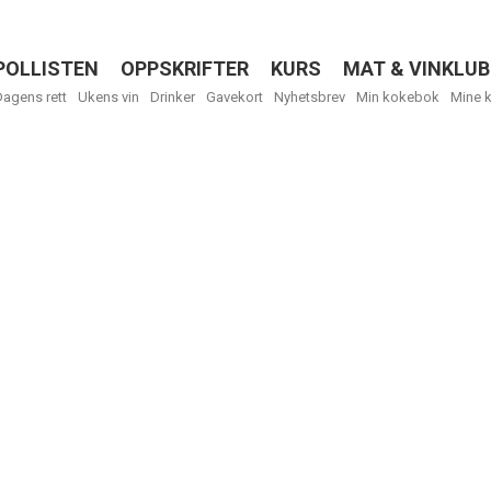
POLLISTEN
OPPSKRIFTER
KURS
MAT & VINKLUB
Menu
Dagens rett
Ukens vin
Drinker
Gavekort
Nyhetsbrev
Min kokebok
Mine 
R