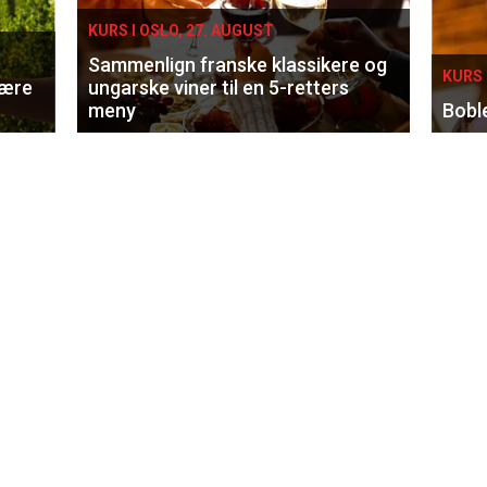
KURS I OSLO, 27. AUGUST
Sammenlign franske klassikere og
KURS 
lære
ungarske viner til en 5-retters
meny
Bobl