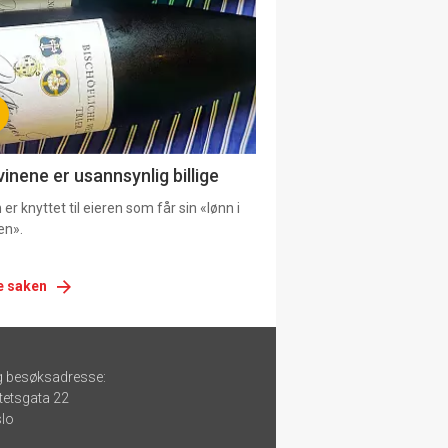
urat
vinene er usannsynlig billige
er knyttet til eieren som får sin «lønn i
en».
e saken
g besøksadresse:
tetsgata 22
lo