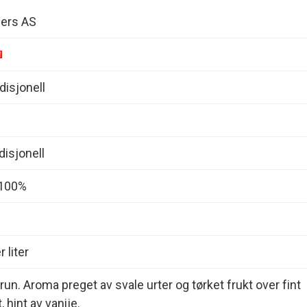
ners AS
isjonell
disjonell
 100%
 liter
run. Aroma preget av svale urter og tørket frukt over fint
, hint av vanije.