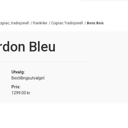
ognac, tradisjonell
/
Frankrike
/
Cognac Tradisjonell
/
Bons Bois
rdon Bleu
Utvalg:
Bestillingsutvalget
Pris:
1299.00 kr