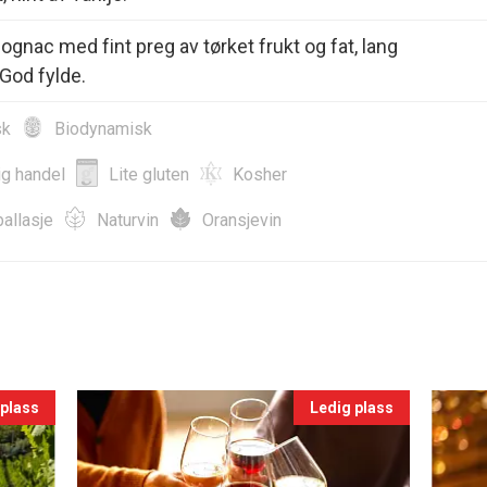
cognac med fint preg av tørket frukt og fat, lang
God fylde.
sk
Biodynamisk
ig handel
Lite gluten
Kosher
allasje
Naturvin
Oransjevin
 plass
Ledig plass