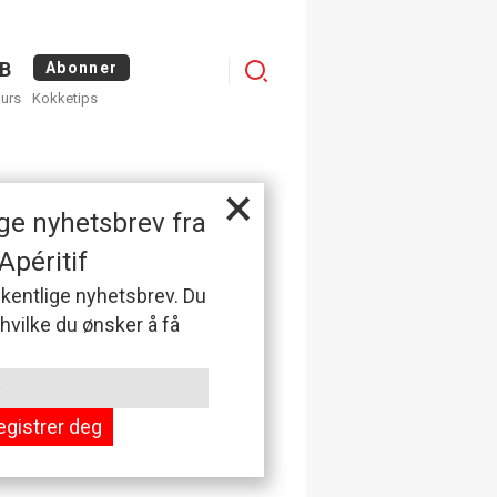
Menu
B
Abonner
kurs
Kokketips
profile
×
ge nyhetsbrev fra
Apéritif
 ukentlige nyhetsbrev. Du
 hvilke du ønsker å få
egistrer deg