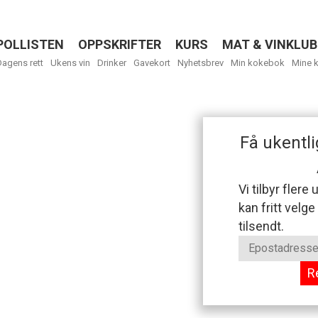
POLLISTEN
OPPSKRIFTER
KURS
MAT & VINKLUB
Menu
Dagens rett
Ukens vin
Drinker
Gavekort
Nyhetsbrev
Min kokebok
Mine 
Få ukentli
Vi tilbyr flere
kan fritt velge
tilsendt.
R