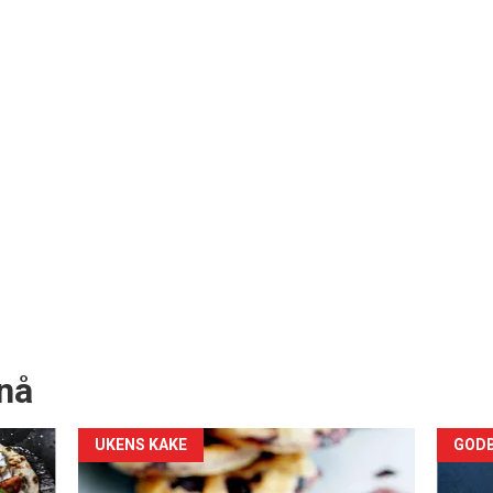
nå
Forsiden
For
UKENS KAKE
GODB