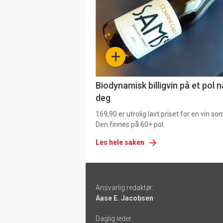
akkurat
nå
-
+
4
Biodynamisk billigvin på et pol 
deg
169,90 er utrolig lavt priset for en vin s
Den finnes på 60+ pol.
Les hele saken
Footer
Ansvarlig redaktør:
-
Aase E. Jacobsen
links
Daglig leder: