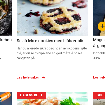
akkurat
akk
nå
nå
-
-
+
2
3
lekebab
Magnum
Se så lekre cookies med blåbær blir
årgang
Har du allerede sikret deg noen av skogens søte
blå, er disse minipaiene en god måte å bruke
Innhold
fangsten på.
Jura.
e
Les hele saken
Les hel
Forsiden
For
DAGENS RETT
GODB