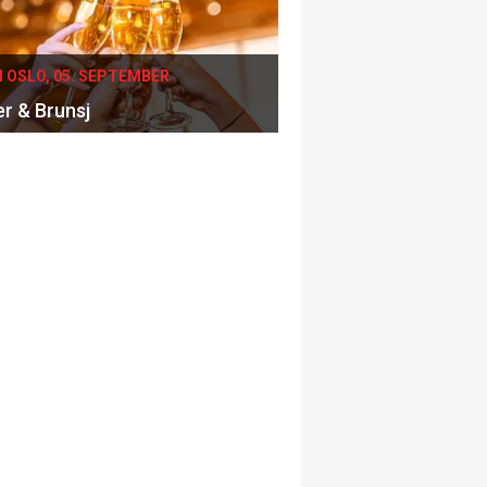
I OSLO, 05. SEPTEMBER
er & Brunsj