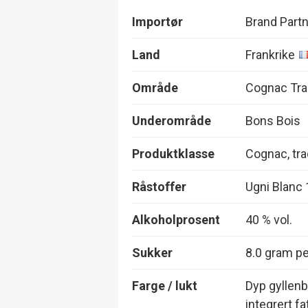
Importør
Brand Part
Land
Frankrike
Område
Cognac Trad
Underområde
Bons Bois
Produktklasse
Cognac, tra
Råstoffer
Ugni Blanc
Alkoholprosent
40 % vol.
Sukker
8.0 gram per
Farge / lukt
Dyp gyllenb
integrert fat