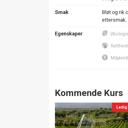
Smak
Bløt og rik 
ettersmak. 
Egenskaper
Økologi
Rettferd
Miljøemb
Events
Kommende Kurs
Ledig