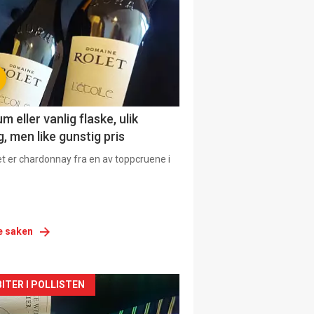
urat
 eller vanlig flaske, ulik
, men like gunstig pris
et er chardonnay fra en av toppcruene i
e saken
siden
ITER I POLLISTEN