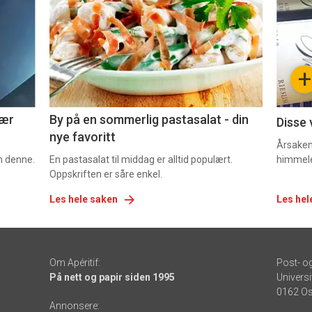
akkurat
akk
nå
nå
-
-
+
5
6
nær
By på en sommerlig pastasalat - din
Disse 
nye favoritt
Årsaken 
om denne.
En pastasalat til middag er alltid populært.
himmel
Oppskriften er såre enkel.
Les hele saken
Les hel
Om Apéritif:
Post- o
På nett og papir siden 1995
Universi
0162 Os
Annonsere: