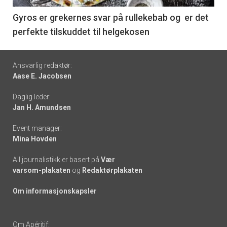
6
Gyros er grekernes svar på rullekebab og er det
perfekte tilskuddet til helgekosen
Footer
Ansvarlig redaktør:
Aase E. Jacobsen
-
Daglig leder:
links
Jan H. Amundsen
Event manager:
Mina Hovden
All journalistikk er basert på
Vær
varsom-plakaten
og
Redaktørplakaten
Om informasjonskapsler
Om Apéritif: