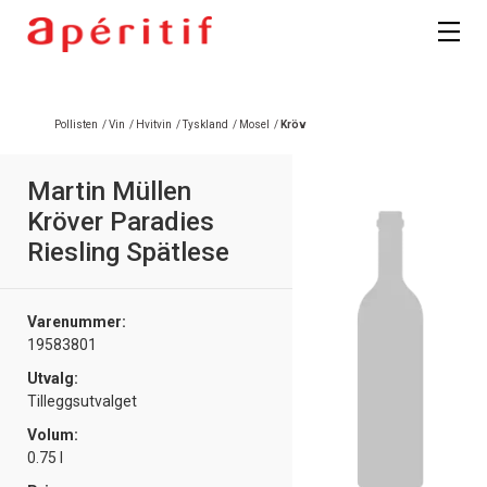
Registrer deg
Pollisten
/
Vin
/
Hvitvin
/
Tyskland
/
Mosel
/
Kröv
Martin Müllen
Kröver Paradies
Riesling Spätlese
Varenummer:
19583801
Utvalg:
Tilleggsutvalget
Volum:
0.75 l