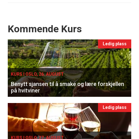
Events
Kommende Kurs
Ledig plass
KURS I OSLO, 26. AUGUST
Benytt sjansen til å smake og lære forskjellen
på hvitviner
Ledig plass
KURS I OSLO, 27. AUGUST