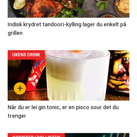
Indisk krydret tandoori-kylling lager du enkelt på
grillen
Forsiden
UKENS DRINK
akkurat
nå
+
-
2
Når du er lei gin tonic, er en pisco sour det du
trenger