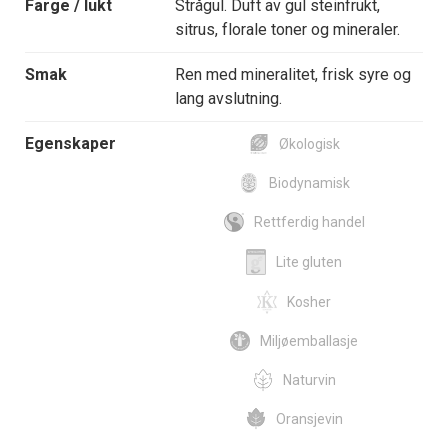
Farge / lukt
Strågul. Duft av gul steinfrukt,
sitrus, florale toner og mineraler.
Smak
Ren med mineralitet, frisk syre og
lang avslutning.
Egenskaper
Økologisk
Biodynamisk
Rettferdig handel
Lite gluten
Kosher
Miljøemballasje
Naturvin
Oransjevin