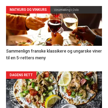
Forsiden
MATKURS OG VINKURS
Vinsmaking i Oslo
akkurat
nå
-
5
Sammenlign franske klassikere og ungarske viner
til en 5-retters meny
Forsiden
DAGENS RETT
akkurat
nå
-