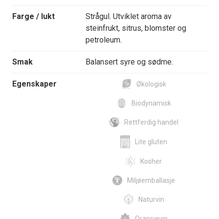
Farge / lukt
Strågul. Utviklet aroma av
steinfrukt, sitrus, blomster og
petroleum.
Smak
Balansert syre og sødme.
Egenskaper
Økologisk
Biodynamisk
Rettferdig handel
Lite gluten
Kosher
Miljøemballasje
Naturvin
Oransjevin