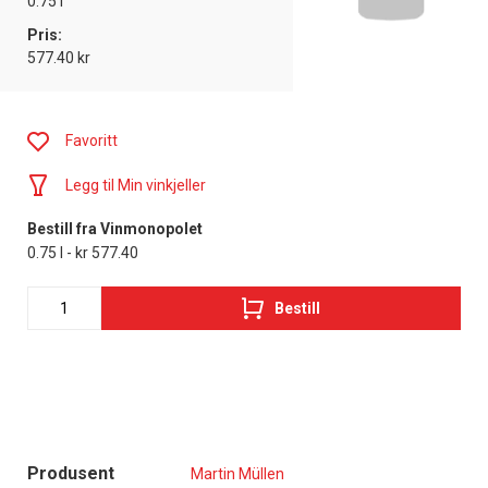
0.75 l
Pris:
577.40 kr
Favoritt
Legg til Min vinkjeller
Bestill fra Vinmonopolet
0.75 l - kr 577.40
Bestill
Produsent
Martin Müllen