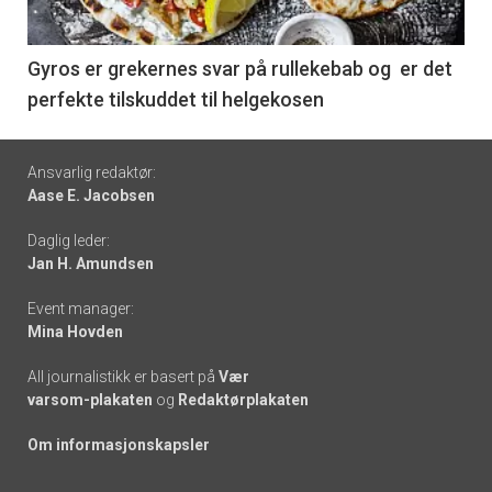
-
6
Gyros er grekernes svar på rullekebab og er det
perfekte tilskuddet til helgekosen
Footer
Ansvarlig redaktør:
Aase E. Jacobsen
-
Daglig leder:
links
Jan H. Amundsen
Event manager:
Mina Hovden
All journalistikk er basert på
Vær
varsom-plakaten
og
Redaktørplakaten
Om informasjonskapsler