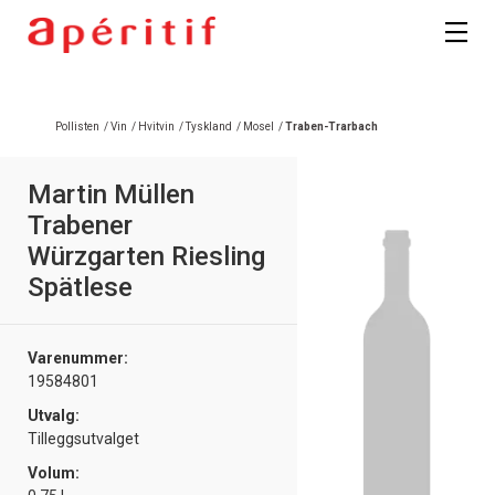
Registrer deg
Pollisten
/
Vin
/
Hvitvin
/
Tyskland
/
Mosel
/
Traben-Trarbach
Martin Müllen
Trabener
Würzgarten Riesling
Spätlese
Varenummer:
19584801
Utvalg:
Tilleggsutvalget
Volum: