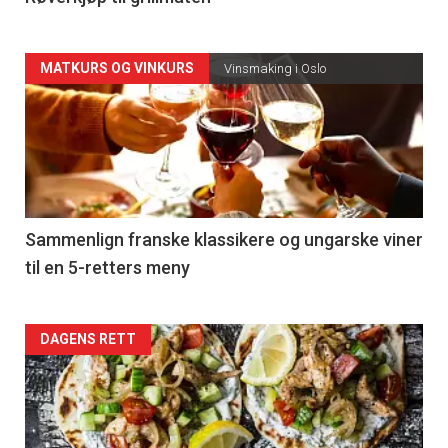
Forsiden
MATKURS OG VINKURS
Vinsmaking i Oslo
akkurat
nå
-
5
Sammenlign franske klassikere og ungarske viner
til en 5-retters meny
Forsiden
DAGENS RETT
akkurat
nå