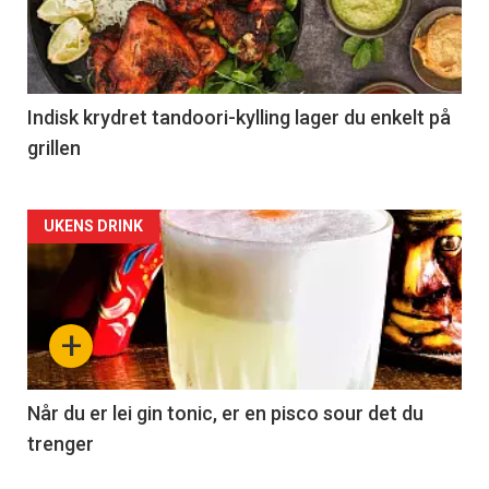
Indisk krydret tandoori-kylling lager du enkelt på
grillen
Forsiden
UKENS DRINK
akkurat
nå
+
-
2
Når du er lei gin tonic, er en pisco sour det du
trenger