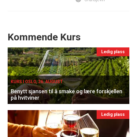
Events
Kommende Kurs
Ledig plass
KURS I OSLO, 26. AUGUST
Benytt sjansen til å smake og lære forskjellen
på hvitviner
Ledig plass