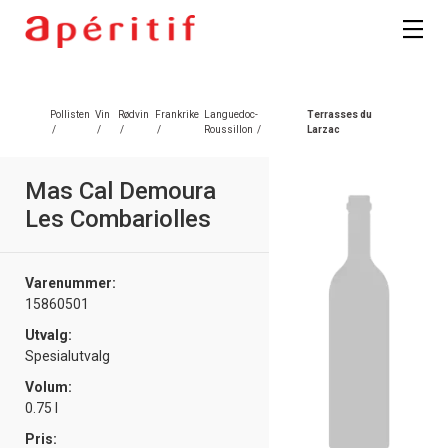
Registrer deg
Pollisten
Vin
Rødvin
Frankrike
Languedoc-
Terrasses du
/
/
/
/
Roussillon
/
Larzac
Mas Cal Demoura
Les Combariolles
Varenummer:
15860501
Utvalg:
Spesialutvalg
Volum:
0.75 l
Pris: