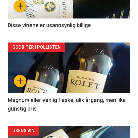
+
-
2
Disse vinene er usannsynlig billige
Forsiden
GODBITER I POLLISTEN
akkurat
nå
+
-
3
Magnum eller vanlig flaske, ulik årgang, men like
gunstig pris
Forsiden
UKENS VIN