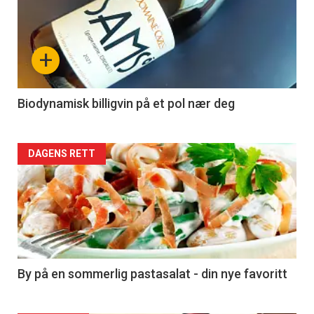
akkurat
nå
+
-
4
Biodynamisk billigvin på et pol nær deg
Forsiden
DAGENS RETT
akkurat
nå
-
5
By på en sommerlig pastasalat - din nye favoritt