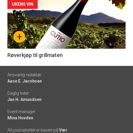
Forsiden
UKENS VIN
akkurat
nå
+
-
6
Røverkjøp til grillmaten
Footer
Ansvarlig redaktør:
Aase E. Jacobsen
-
Daglig leder:
links
Jan H. Amundsen
Event manager:
Mina Hovden
All journalistikk er basert på
Vær