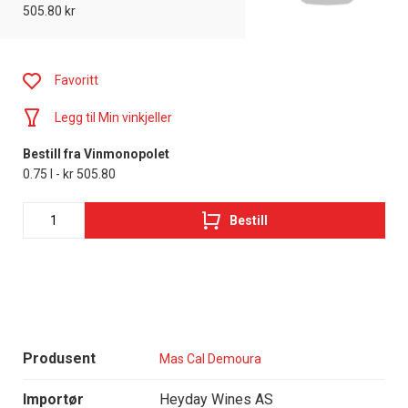
505.80 kr
Favoritt
Legg til Min vinkjeller
Bestill fra Vinmonopolet
0.75 l - kr 505.80
Bestill
Produsent
Mas Cal Demoura
Importør
Heyday Wines AS