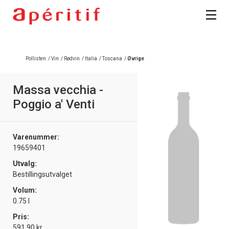
Pollisten
/
Vin
/
Rødvin
/
Italia
/
Toscana
/
Øvrige
Massa vecchia -
Poggio a' Venti
Varenummer:
19659401
Utvalg:
Bestillingsutvalget
Volum:
0.75 l
Pris:
591.90 kr