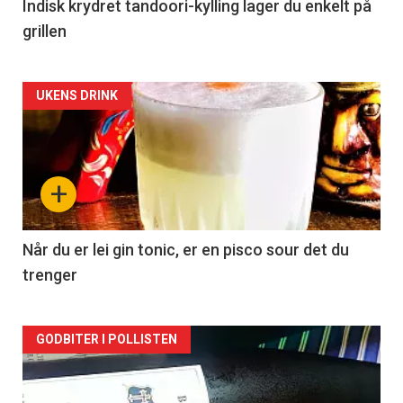
Indisk krydret tandoori-kylling lager du enkelt på
grillen
Forsiden
UKENS DRINK
akkurat
nå
+
-
2
Når du er lei gin tonic, er en pisco sour det du
trenger
Forsiden
GODBITER I POLLISTEN
akkurat