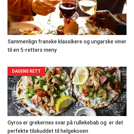
akkurat
nå
-
5
Sammenlign franske klassikere og ungarske viner
til en 5-retters meny
Forsiden
DAGENS RETT
akkurat
nå
-
6
Gyros er grekernes svar på rullekebab og er det
perfekte tilskuddet til helgekosen