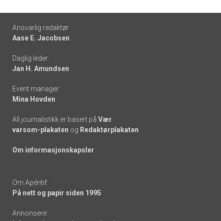
Footer
Ansvarlig redaktør:
Aase E. Jacobsen
-
Daglig leder:
links
Jan H. Amundsen
Event manager:
Mina Hovden
All journalistikk er basert på
Vær
varsom-plakaten
og
Redaktørplakaten
Om informasjonskapsler
Om Apéritif:
På nett og papir siden 1995
Annonsere: