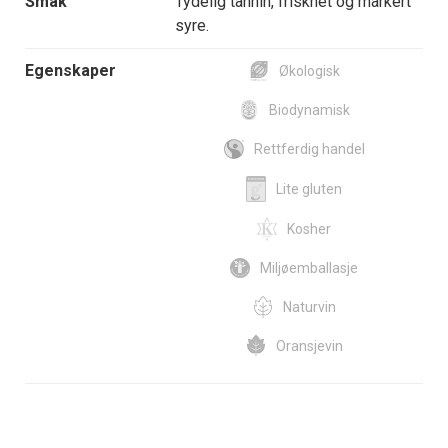
Smak
Tydelig tannin, friskhet og markert
syre.
Egenskaper
Økologisk
Biodynamisk
Rettferdig handel
Lite gluten
Kosher
Miljøemballasje
Naturvin
Oransjevin