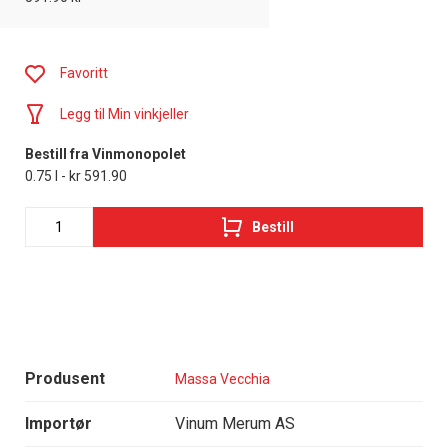
Favoritt
Legg til Min vinkjeller
Bestill fra Vinmonopolet
0.75 l - kr 591.90
Bestill
Produsent
Massa Vecchia
Importør
Vinum Merum AS