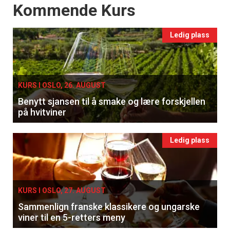
Events
Kommende Kurs
Ledig plass
KURS I OSLO, 26. AUGUST
Benytt sjansen til å smake og lære forskjellen
på hvitviner
Ledig plass
KURS I OSLO, 27. AUGUST
Sammenlign franske klassikere og ungarske
viner til en 5-retters meny