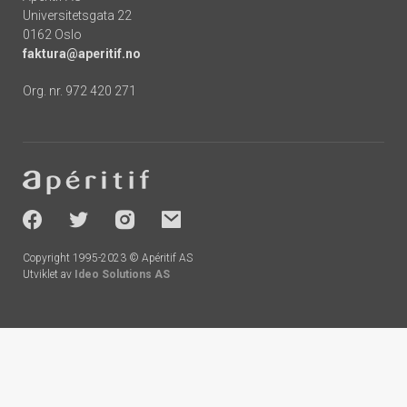
Universitetsgata 22
0162 Oslo
faktura@aperitif.no
Org. nr. 972 420 271
Footer
-
socials
Copyright 1995-2023 © Apéritif AS
Utviklet av
Ideo Solutions AS
Handlekurv