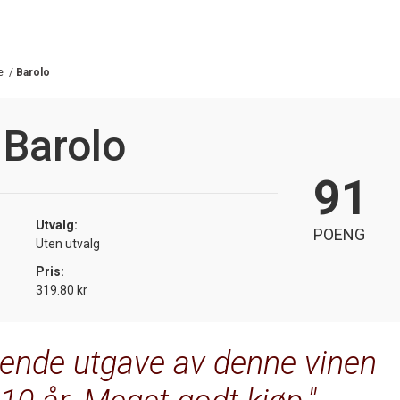
e
/
Barolo
 Barolo
91
Utvalg:
POENG
Uten utvalg
Pris:
319.80 kr
ovende utgave av denne vinen