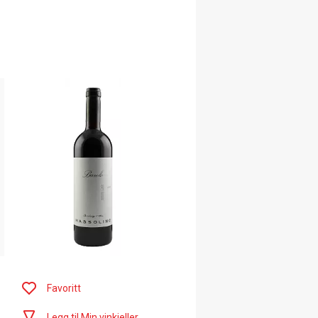
Favoritt
Legg til Min vinkjeller