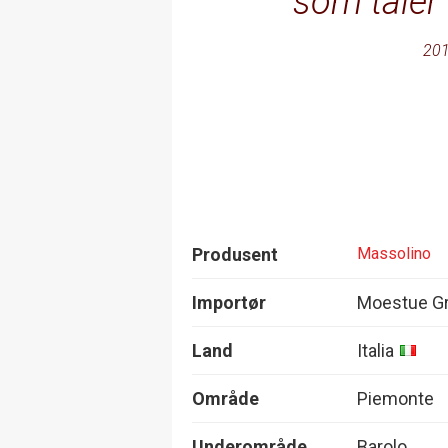
som tåler 
201
Produsent
Massolino
Importør
Moestue Gr
Land
Italia
Område
Piemonte
Underområde
Barolo