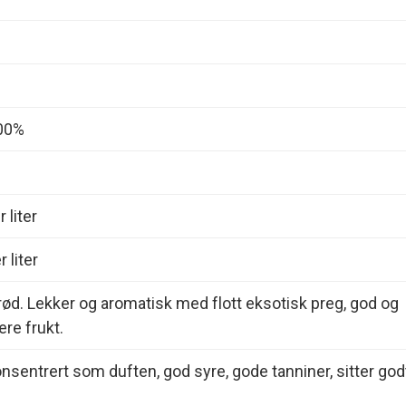
00%
 liter
 liter
 rød. Lekker og aromatisk med flott eksotisk preg, god og
ere frukt.
onsentrert som duften, god syre, gode tanniner, sitter god