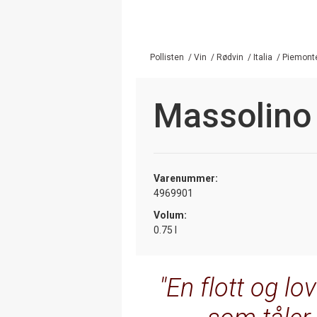
Pollisten
/
Vin
/
Rødvin
/
Italia
/
Piemont
Massolino
Varenummer:
4969901
Volum:
0.75 l
En flott og l