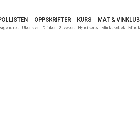
POLLISTEN
OPPSKRIFTER
KURS
MAT & VINKLUB
Menu
Dagens rett
Ukens vin
Drinker
Gavekort
Nyhetsbrev
Min kokebok
Mine 
R