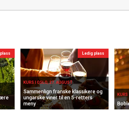
 plass
Ledig plass
KURS I OSLO, 27. AUGUST
Sammenlign franske klassikere og
KURS 
lære
ungarske viner til en 5-retters
meny
Bobl