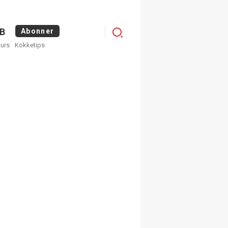
Menu
B
Abonner
kurs
Kokketips
profile
egistrer deg