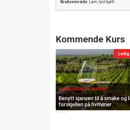
Bruksområde:
Lam, lyst kjøtt.
Events
Kommende Kurs
Ledig
KURS I OSLO, 26. AUGUST
Benytt sjansen til å smake og 
forskjellen på hvitviner