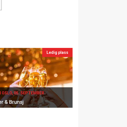
Ledig plass
I OSLO, 05. SEPTEMBER
er & Brunsj