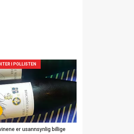
siden
ITER I POLLISTEN
urat
vinene er usannsynlig billige