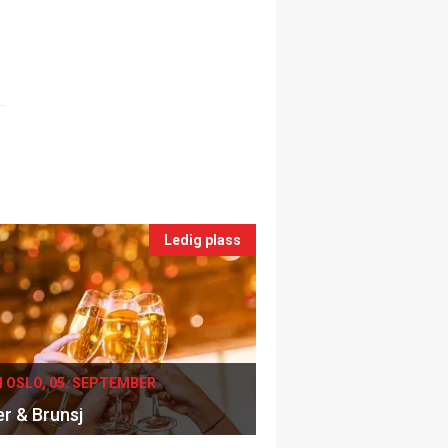
Ledig plass
I OSLO, 05. SEPTEMBER
er & Brunsj