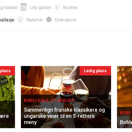
ig handel
Lite gluten
Kosher
allasje
Naturvin
Oransjevin
 plass
Ledig plass
KURS I OSLO, 27. AUGUST
Sammenlign franske klassikere og
KURS 
lære
ungarske viner til en 5-retters
meny
Bobl