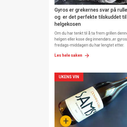
Gyros er grekernes svar på rul
og er det perfekte tilskuddet til
helgekosen
Om du har tenkt til å ta frem grillen denn
helgen eller kose deg innendørs ,er gyros
fredags-middagen du har lengtet etter.
Les hele saken
Forsiden
UKENS VIN
akkurat
nå
-
+
4