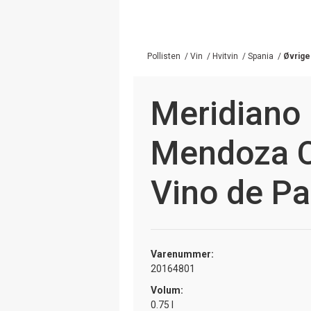
Pollisten
/
Vin
/
Hvitvin
/
Spania
/
Øvrige
Meridiano 
Mendoza C
Vino de Pa
Varenummer:
20164801
Volum:
0.75 l