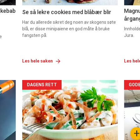
lekebab
Magnum
Se så lekre cookies med blåbær blir
årgang
Har du allerede sikret deg noen av skogens søte
blå, er disse minipaiene en god måte å bruke
Innhold
fangsten på.
Jura.
e
Les hele saken
Les hel
Forsiden
For
DAGENS RETT
GODB
akkurat
akk
nå
nå
-
-
+
5
6