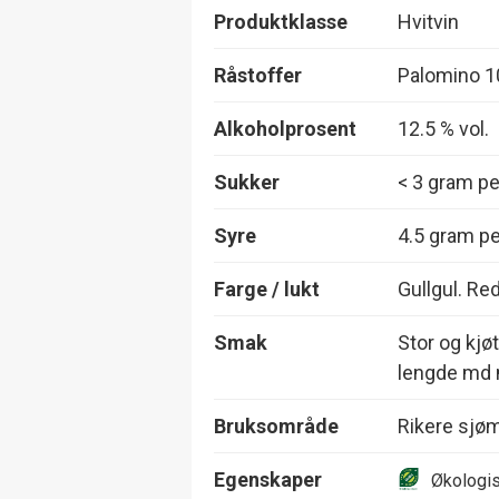
Produktklasse
Hvitvin
Råstoffer
Palomino 
Alkoholprosent
12.5 % vol.
Sukker
< 3 gram per
Syre
4.5 gram per
Farge / lukt
Gullgul. Re
Smak
Stor og kjøt
lengde md 
Bruksområde
Rikere sjø
Egenskaper
Økologi