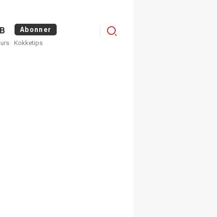
Menu
B
Abonner
kurs
Kokketips
profile
egistrer deg