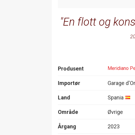
En flott og kons
20
Produsent
Meridiano P
Importør
Garage d'O
Land
Spania
Område
Øvrige
Årgang
2023