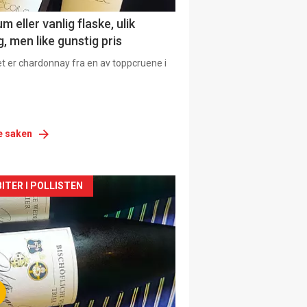
 eller vanlig flaske, ulik
, men like gunstig pris
et er chardonnay fra en av toppcruene i
e saken
siden
ITER I POLLISTEN
urat