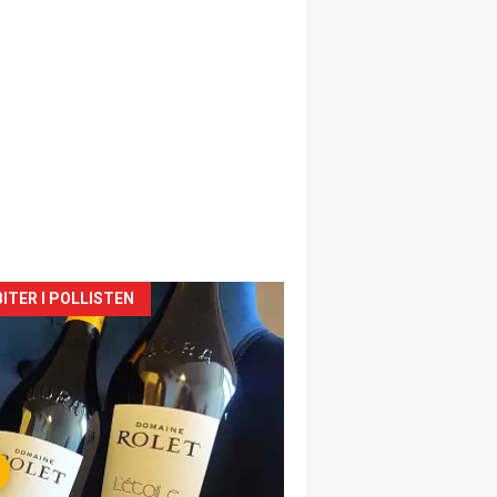
siden
ITER I POLLISTEN
urat