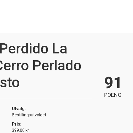
Perdido La
erro Perlado
91
sto
POENG
Utvalg:
Bestillingsutvalget
Pris:
399.00 kr