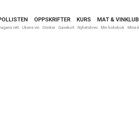
POLLISTEN
OPPSKRIFTER
KURS
MAT & VINKLUB
Menu
Dagens rett
Ukens vin
Drinker
Gavekort
Nyhetsbrev
Min kokebok
Mine 
R