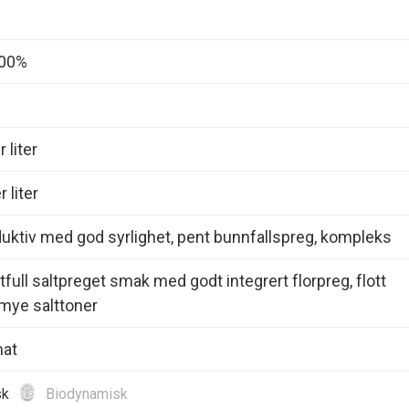
100%
 liter
 liter
duktiv med god syrlighet, pent bunnfallspreg, kompleks
tfull saltpreget smak med godt integrert florpreg, flott
mye salttoner
mat
sk
Biodynamisk