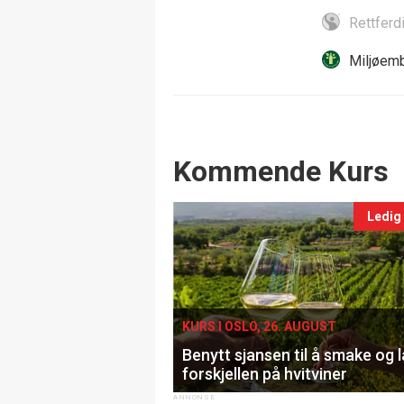
Rettferd
Miljøemb
Events
Kommende Kurs
Ledig
KURS I OSLO, 26. AUGUST
Benytt sjansen til å smake og 
forskjellen på hvitviner