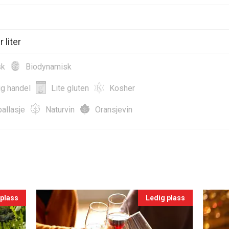
 liter
sk
Biodynamisk
ig handel
Lite gluten
Kosher
allasje
Naturvin
Oransjevin
 plass
Ledig plass