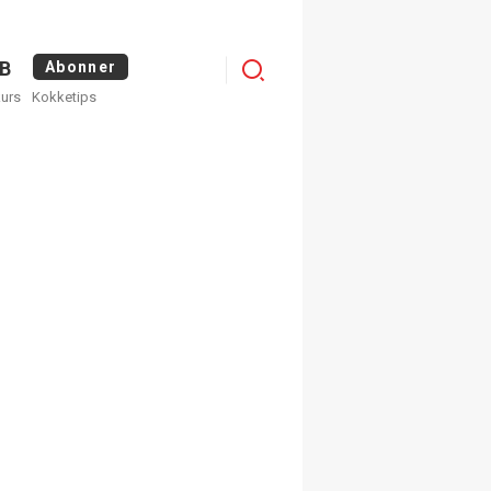
Menu
B
Abonner
kurs
Kokketips
profile
egistrer deg