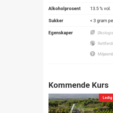
Alkoholprosent
13.5 % vol.
Sukker
< 3 gram per
Egenskaper
Økologi
Rettferd
Miljøemb
Events
Kommende Kurs
Ledig