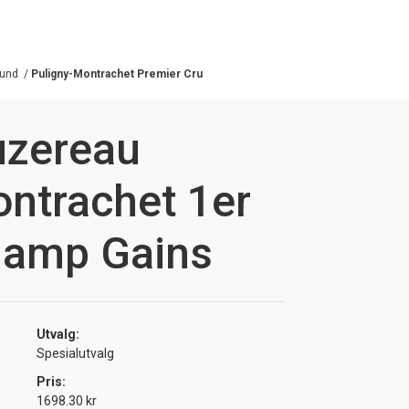
und
/
Puligny-Montrachet Premier Cru
uzereau
ntrachet 1er
hamp Gains
Utvalg:
Spesialutvalg
Pris:
1698.30 kr