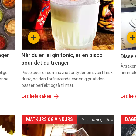
akkurat
akk
nå
nå
-
-
+
+
2
3
ager
Når du er lei gin tonic, er en pisco
Disse 
sour det du trenger
Årsaken 
elige
Pisco sour er som navnet antyder en svært frisk
himmel
denne
drink, og den forfriskende evnen gjør at den
passer perfekt også til mat.
Les hele saken
Les hel
Forsiden
For
MATKURS OG VINKURS
DAGE
Vinsmaking i Oslo
akkurat
akk