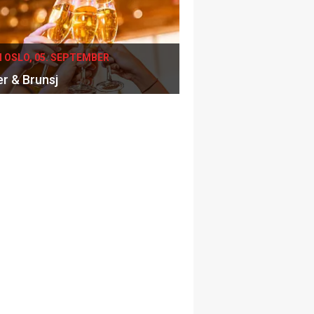
I OSLO, 05. SEPTEMBER
er & Brunsj