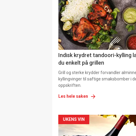
Indisk krydret tandoori-kylling l
du enkelt på grillen
Grill og sterke krydder forvandler alminn
kyllingvinger til saftige smaksbomber i 
oppskriften.
Les hele saken
Forsiden
UKENS VIN
akkurat