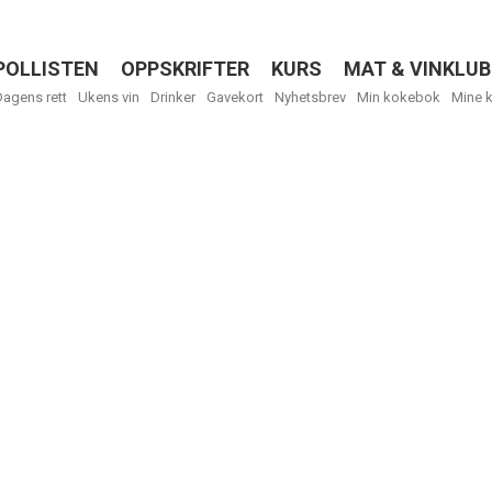
POLLISTEN
OPPSKRIFTER
KURS
MAT & VINKLUB
Menu
Dagens rett
Ukens vin
Drinker
Gavekort
Nyhetsbrev
Min kokebok
Mine 
R