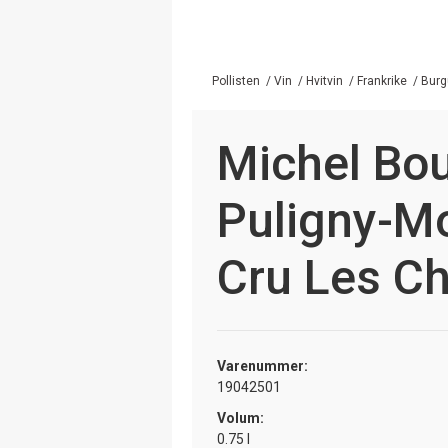
Pollisten
/
Vin
/
Hvitvin
/
Frankrike
/
Burg
Michel Bo
Puligny-Mo
Cru Les C
Varenummer:
19042501
Volum:
0.75 l