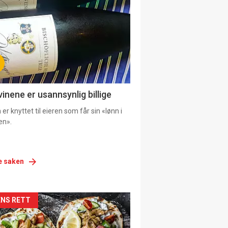
urat
vinene er usannsynlig billige
er knyttet til eieren som får sin «lønn i
en».
e saken
siden
NS RETT
urat