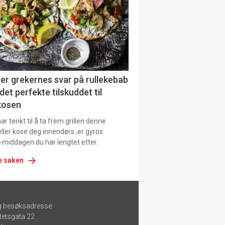
er grekernes svar på rullekebab
det perfekte tilskuddet til
kosen
r tenkt til å ta frem grillen denne
ller kose deg innendørs ,er gyros
-middagen du har lengtet etter.
e saken
g besøksadresse:
tetsgata 22