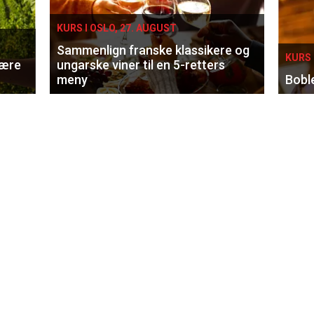
KURS I OSLO, 27. AUGUST
Sammenlign franske klassikere og
KURS 
lære
ungarske viner til en 5-retters
meny
Bobl