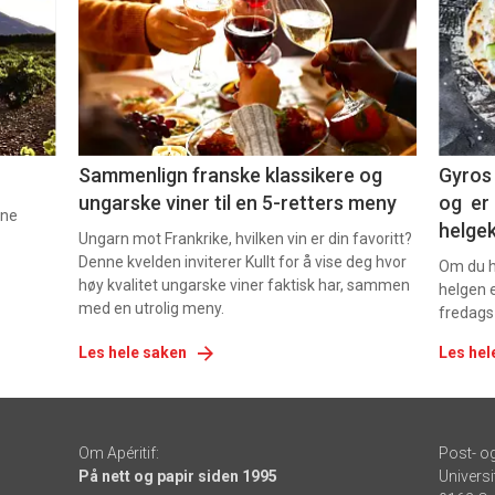
nå
nå
-
-
5
6
Sammenlign franske klassikere og
Gyros 
ungarske viner til en 5-retters meny
og er 
nne
helge
Ungarn mot Frankrike, hvilken vin er din favoritt?
Denne kvelden inviterer Kullt for å vise deg hvor
Om du ha
høy kvalitet ungarske viner faktisk har, sammen
helgen e
med en utrolig meny.
fredags
Les hele saken
Les hel
Om Apéritif:
Post- o
På nett og papir siden 1995
Universi