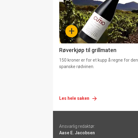
nå
-
+
4
Røverkjøp til grillmaten
150 kroner er for et kupp å regne for de
spanske rødvinen.
Les hele saken
Footer
Ansvarlig redaktør:
-
Aase E. Jacobsen