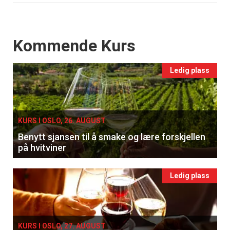
Events
Kommende Kurs
Ledig plass
KURS I OSLO, 26. AUGUST
Benytt sjansen til å smake og lære forskjellen
på hvitviner
Ledig plass
KURS I OSLO, 27. AUGUST