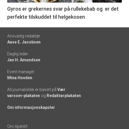
6
Gyros er grekernes svar på rullekebab og er det
perfekte tilskuddet til helgekosen
Footer
Ansvarlig redaktør:
Aase E. Jacobsen
-
Daglig leder:
links
Jan H. Amundsen
Event manager:
Mina Hovden
All journalistikk er basert på
Vær
varsom-plakaten
og
Redaktørplakaten
Om informasjonskapsler
Om Apéritif: