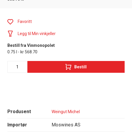
Favoritt
Legg til Min vinkjeller
Bestill fra Vinmonopolet
0.75 l - kr 568.70
Bestill
Produsent
Weingut Michel
Importør
Moswines AS