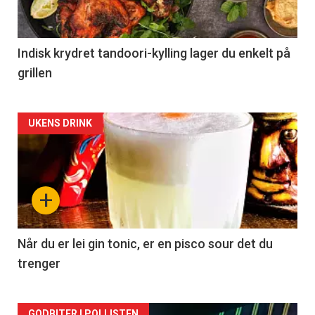
Indisk krydret tandoori-kylling lager du enkelt på
grillen
Forsiden
UKENS DRINK
akkurat
nå
+
-
2
Når du er lei gin tonic, er en pisco sour det du
trenger
GODBITER I POLLISTEN