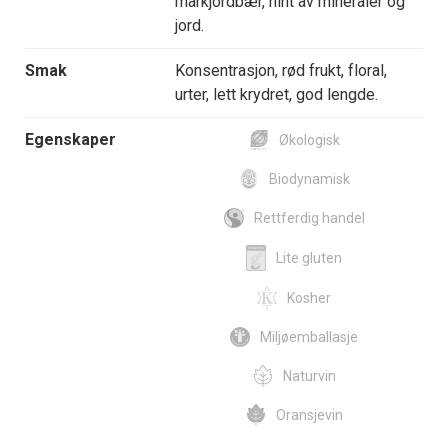
markjordbær, hint av mineraler og
jord.
Smak
Konsentrasjon, rød frukt, floral,
urter, lett krydret, god lengde.
Egenskaper
Økologisk
Biodynamisk
Rettferdig handel
Lite gluten
Kosher
Miljøemballasje
Naturvin
Oransjevin