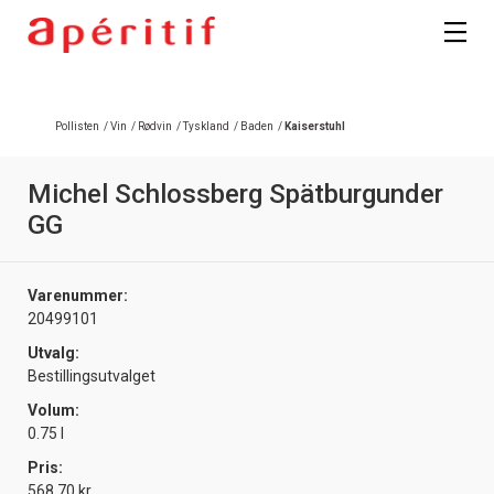
Registrer deg
Pollisten
/
Vin
/
Rødvin
/
Tyskland
/
Baden
/
Kaiserstuhl
Michel Schlossberg Spätburgunder
GG
Varenummer:
20499101
Utvalg:
Bestillingsutvalget
Volum:
0.75 l
Pris:
568.70 kr