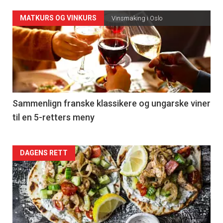
Forsiden
MATKURS OG VINKURS
Vinsmaking i Oslo
akkurat
nå
-
5
Sammenlign franske klassikere og ungarske viner
til en 5-retters meny
Forsiden
DAGENS RETT
akkurat
nå
-