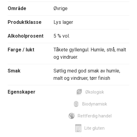
Område
Øvrige
Produktklasse
Lys lager
Alkoholprosent
5 % vol.
Farge / lukt
Tåkete gyllengul. Humle, strå, malt
og vindruer.
Smak
Søtlig med god smak av humle,
malt og vindruer, tørr finish
Egenskaper
Økologisk
Biodynamisk
Rettferdig handel
Lite gluten