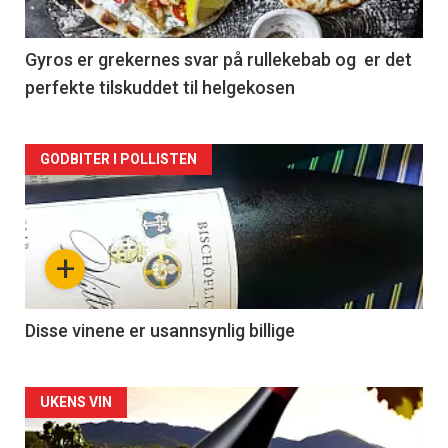
-
2
Gyros er grekernes svar på rullekebab og er det
perfekte tilskuddet til helgekosen
Forsiden
GODBITER I POLLISTEN
akkurat
nå
+
-
3
Disse vinene er usannsynlig billige
Forsiden
UKENS VIN