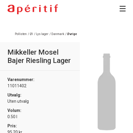
Registrer deg
Pollisten
/
Øl
/
Lys lager
/
Danmark
/
Øvrige
Mikkeller Mosel
Bajer Riesling Lager
Varenummer:
11011402
Utvalg:
Uten utvalg
Volum:
0.50 l
Pris:
95.20 kr