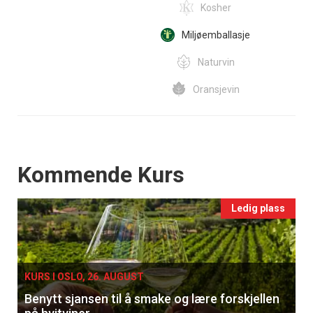
Kosher
Miljøemballasje
Naturvin
Oransjevin
Events
Kommende Kurs
Ledig plass
KURS I OSLO, 26. AUGUST
Benytt sjansen til å smake og lære forskjellen