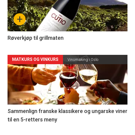
akkurat
nå
+
-
4
Røverkjøp til grillmaten
Forsiden
MATKURS OG VINKURS
Vinsmaking i Oslo
akkurat
nå
-
5
Sammenlign franske klassikere og ungarske viner
til en 5-retters meny