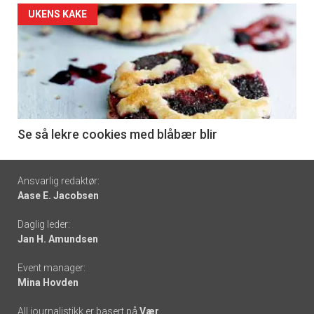
Forsiden
UKENS KAKE
akkurat
nå
-
6
Se så lekre cookies med blåbær blir
Footer
Ansvarlig redaktør:
Aase E. Jacobsen
-
Daglig leder:
links
Jan H. Amundsen
Event manager:
Mina Hovden
All journalistikk er basert på
Vær