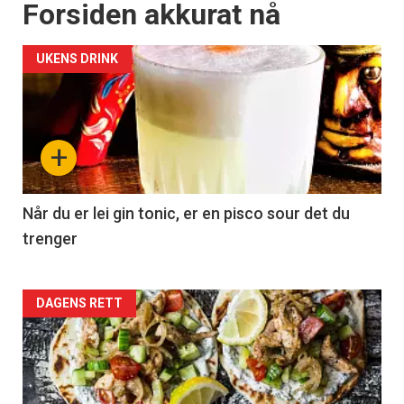
Forsiden akkurat nå
UKENS DRINK
+
Når du er lei gin tonic, er en pisco sour det du
trenger
Forsiden
DAGENS RETT
akkurat
nå