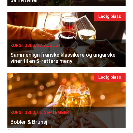
på hvitviner
Ledig plass
KURS I OSLO, 27. AUGUST
Sammenlign franske klassikere og ungarske
viner til en 5-retters meny
Ledig plass
KURS I OSLO, 05. SEPTEMBER
Bobler & Brunsj