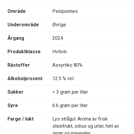
Område
Peloponnes
Underområde
Øvrige
Årgang
2024
Produktklasse
Hvitvin
Råstoffer
Assyrtiko 80%
Alkoholprosent
12.5 % vol.
Sukker
< 3 gram per liter
Syre
6.6 gram per liter
Farge / lukt
Lys strågul. Aroma av frisk
steinfrukt, sitrus og urter, hint av
smør og mineraler.