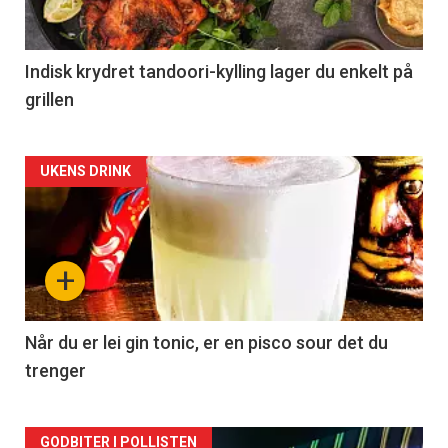
Indisk krydret tandoori-kylling lager du enkelt på
grillen
Forsiden
UKENS DRINK
akkurat
nå
+
-
2
Når du er lei gin tonic, er en pisco sour det du
trenger
Forsiden
GODBITER I POLLISTEN