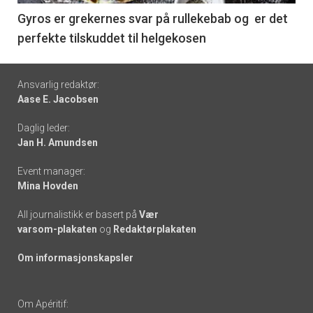
6
Gyros er grekernes svar på rullekebab og er det
perfekte tilskuddet til helgekosen
Footer
Ansvarlig redaktør:
Aase E. Jacobsen
-
Daglig leder:
links
Jan H. Amundsen
Event manager:
Mina Hovden
All journalistikk er basert på
Vær
varsom-plakaten
og
Redaktørplakaten
Om informasjonskapsler
Om Apéritif: