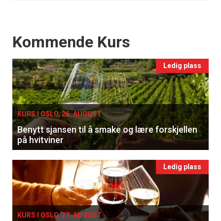
Events
Kommende Kurs
Ledig plass
KURS I OSLO, 26. AUGUST
Benytt sjansen til å smake og lære forskjellen
på hvitviner
Ledig plass
KURS I OSLO, 27. AUGUST