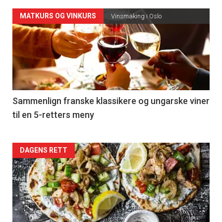
Forsiden
MATKURS OG VINKURS
Vinsmaking i Oslo
akkurat
nå
-
5
Sammenlign franske klassikere og ungarske viner
til en 5-retters meny
Forsiden
DAGENS RETT
akkurat
nå
-