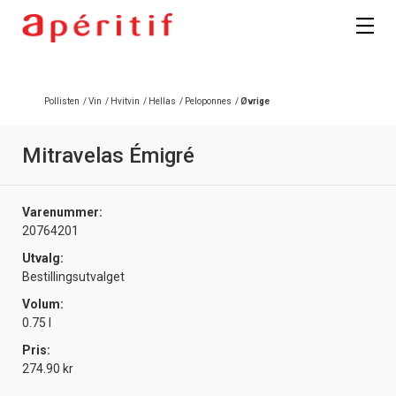
Registrer deg
Pollisten
/
Vin
/
Hvitvin
/
Hellas
/
Peloponnes
/
Øvrige
Mitravelas Émigré
Varenummer:
20764201
Utvalg:
Bestillingsutvalget
Volum:
0.75 l
Pris:
274.90 kr