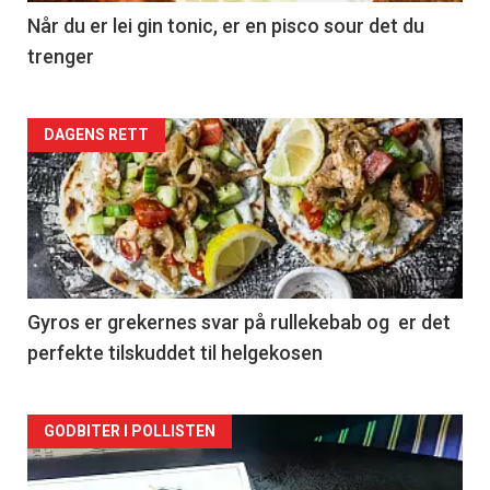
Når du er lei gin tonic, er en pisco sour det du
trenger
Forsiden
DAGENS RETT
akkurat
nå
-
2
Gyros er grekernes svar på rullekebab og er det
perfekte tilskuddet til helgekosen
Forsiden
GODBITER I POLLISTEN
akkurat