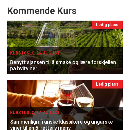
Events
Kommende Kurs
Ledig plass
KURS I OSLO, 26. AUGUST
Benytt sjansen til å smake og lære forskjellen
på hvitviner
Ledig plass
KURS I OSLO, 27. AUGUST
Sammenlign franske klassikere og ungarske
viner til en 5-retters meny