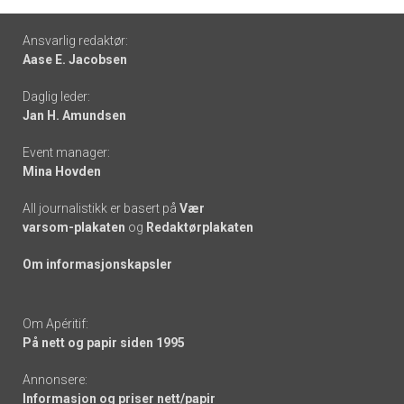
Footer
Ansvarlig redaktør:
Aase E. Jacobsen
-
Daglig leder:
links
Jan H. Amundsen
Event manager:
Mina Hovden
All journalistikk er basert på
Vær
varsom-plakaten
og
Redaktørplakaten
Om informasjonskapsler
Om Apéritif:
På nett og papir siden 1995
Annonsere:
Informasjon og priser nett/papir