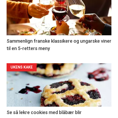
akkurat
nå
-
5
Sammenlign franske klassikere og ungarske viner
til en 5-retters meny
Forsiden
UKENS KAKE
akkurat
nå
-
6
Se så lekre cookies med blåbær blir