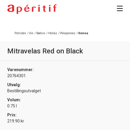
Registrer deg
Pollisten
/
Vin
/
Rødvin
/
Hellas
/
Peloponnes
/
Nemea
Mitravelas Red on Black
Varenummer:
20764301
Utvalg:
Bestillingsutvalget
Volum:
0.75 l
Pris:
219.90 kr