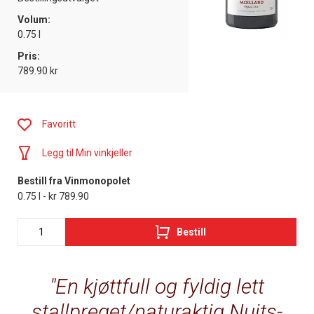
Volum:
0.75 l
Pris:
789.90 kr
Favoritt
Legg til Min vinkjeller
Bestill fra Vinmonopolet
0.75 l - kr 789.90
Bestill
En kjøttfull og fyldig lett
stallpreget/naturaktig Nuits-