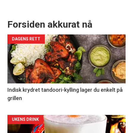
Forsiden akkurat nå
DAGENS RETT
Indisk krydret tandoori-kylling lager du enkelt på
grillen
Forsiden
UKENS DRINK