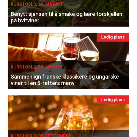
KURS I OSLO, 26. AUGUST
Benytt sjansen til å smake og lære forskjellen
på hvitviner
Ledig plass
KURS I OSLO, 27. AUGUST
Sammenlign franske klassikere og ungarske
viner til en 5-retters meny
Ledig plass
KURS I OSLO, 05. SEPTEMBER