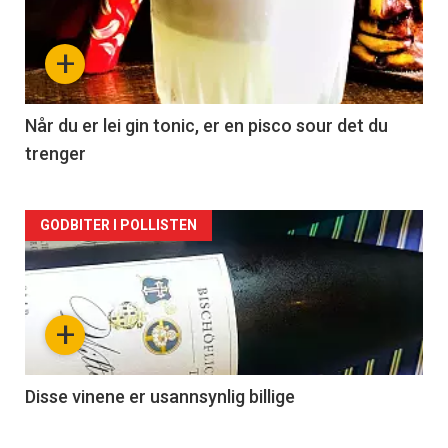
akkurat
nå
+
-
2
Når du er lei gin tonic, er en pisco sour det du
trenger
Forsiden
GODBITER I POLLISTEN
akkurat
nå
+
-
3
Disse vinene er usannsynlig billige