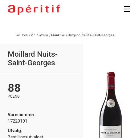
Registrer deg
Pollisten
/
Vin
/
Rødvin
/
Frankrike
/
Burgund
/
Nuits-Saint-Georges
Moillard Nuits-
Saint-Georges
88
POENG
Varenummer:
17220101
Utvalg:
Bestillingsutvalget