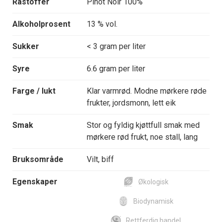
Råstoffer
Pinot Noir 100%
Alkoholprosent
13 % vol.
Sukker
< 3 gram per liter
Syre
6.6 gram per liter
Farge / lukt
Klar varmrød. Modne mørkere røde
frukter, jordsmonn, lett eik
Smak
Stor og fyldig kjøttfull smak med
mørkere rød frukt, noe stall, lang
Bruksområde
Vilt, biff
Egenskaper
Økologisk
Biodynamisk
Rettferdig handel