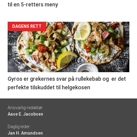
til en 5-retters meny
Forsiden
DAGENS RETT
akkurat
nå
-
6
Gyros er grekernes svar på rullekebab og er det
perfekte tilskuddet til helgekosen
Footer
Ansvarlig redaktør:
Aase E. Jacobsen
-
Daglig leder:
links
Jan H. Amundsen