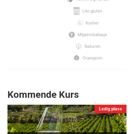
Lite gluten
Kosher
Miljøemballasje
Naturvin
Oransjevin
Events
Kommende Kurs
Ledig plass