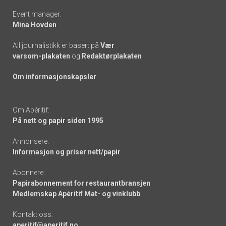
Event manager:
Mina Hovden
All journalistikk er basert på
Vær
varsom-plakaten
og
Redaktørplakaten
Om informasjonskapsler
Om Apéritif:
På nett og papir siden 1995
Annonsere:
Informasjon og priser nett/papir
Abonnere:
Papirabonnement for restaurantbransjen
Medlemskap Apéritif Mat- og vinklubb
Kontakt oss:
aperitif@aperitif.no