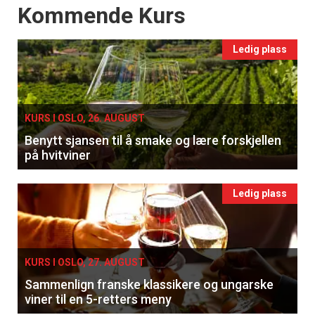
Events
Kommende Kurs
Ledig plass
KURS I OSLO, 26. AUGUST
Benytt sjansen til å smake og lære forskjellen
på hvitviner
Ledig plass
KURS I OSLO, 27. AUGUST
Sammenlign franske klassikere og ungarske
viner til en 5-retters meny