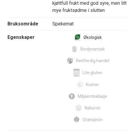
kjøttfull frukt med god syre, men litt
mye fruktsødme i slutten
Bruksområde
Spekemat
Egenskaper
Økologisk
Biodynamisk
Rettferdig handel
Lite gluten
Kosher
Miljøemballasje
Naturvin
Oransjevin