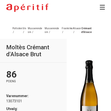
Pollisten
Vin
Musserende
Musserende
Frankrike
Alsace
Crémant
/
/
vin
/
vin
/
/
/
d'Alsace
Moltès Crémant
d'Alsace Brut
86
POENG
Varenummer:
13073101
Utvalg: