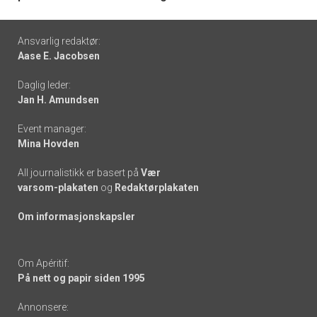
Footer
Ansvarlig redaktør:
Aase E. Jacobsen
-
Daglig leder:
links
Jan H. Amundsen
Event manager:
Mina Hovden
All journalistikk er basert på
Vær
varsom-plakaten
og
Redaktørplakaten
Om informasjonskapsler
Om Apéritif:
På nett og papir siden 1995
Annonsere: