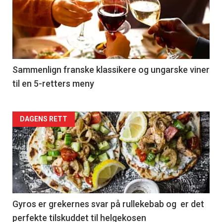
akkurat
nå
-
5
Sammenlign franske klassikere og ungarske viner
til en 5-retters meny
Forsiden
DAGENS RETT
akkurat
nå
-
6
Gyros er grekernes svar på rullekebab og er det
perfekte tilskuddet til helgekosen