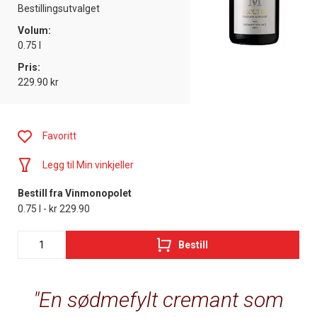
Bestillingsutvalget
Volum:
0.75 l
Pris:
229.90 kr
Favoritt
Legg til Min vinkjeller
Bestill fra Vinmonopolet
0.75 l - kr 229.90
Bestill
En sødmefylt cremant som