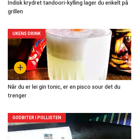
Indisk krydret tandoori-kylling lager du enkelt på
grillen
Forsiden
UKENS DRINK
akkurat
nå
+
-
2
Når du er lei gin tonic, er en pisco sour det du
trenger
Forsiden
GODBITER I POLLISTEN
akkurat