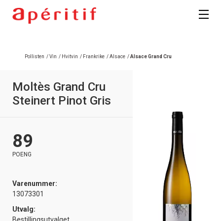
Registrer deg
Pollisten
/
Vin
/
Hvitvin
/
Frankrike
/
Alsace
/
Alsace Grand Cru
Moltès Grand Cru
Steinert Pinot Gris
89
POENG
Varenummer:
13073301
Utvalg:
Bestillingsutvalget