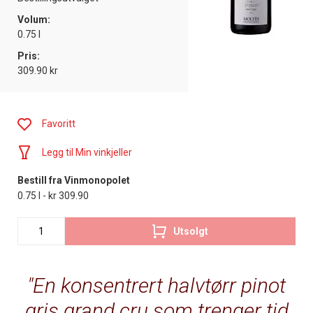
Volum:
0.75 l
Pris:
309.90 kr
Favoritt
Legg til Min vinkjeller
Bestill fra Vinmonopolet
0.75 l - kr 309.90
Utsolgt
En konsentrert halvtørr pinot
gris grand cru som trenger tid