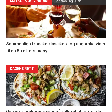
Forsiden
MATKURS OG VINKURS
Vinsmaking i Oslo
akkurat
nå
-
5
Sammenlign franske klassikere og ungarske viner
til en 5-retters meny
Forsiden
DAGENS RETT
akkurat
nå
-
Gyros er grekernes svar på rullekebab og er det