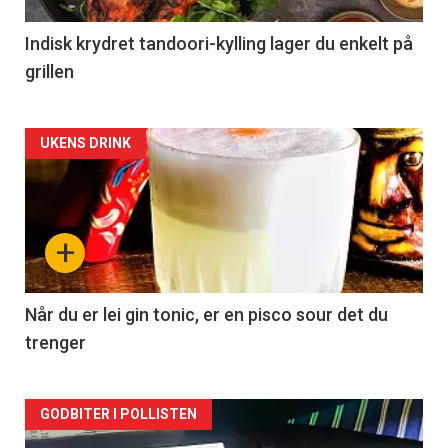
Indisk krydret tandoori-kylling lager du enkelt på
grillen
Forsiden
UKENS DRINK
akkurat
nå
+
-
2
Når du er lei gin tonic, er en pisco sour det du
trenger
Forsiden
GODBITER I POLLISTEN