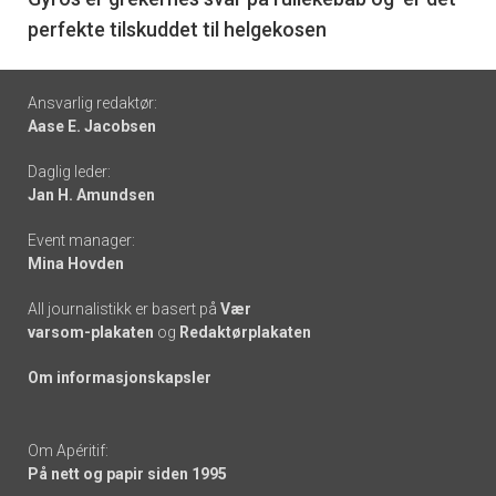
6
perfekte tilskuddet til helgekosen
Footer
Ansvarlig redaktør:
Aase E. Jacobsen
-
Daglig leder:
links
Jan H. Amundsen
Event manager:
Mina Hovden
All journalistikk er basert på
Vær
varsom-plakaten
og
Redaktørplakaten
Om informasjonskapsler
Om Apéritif:
På nett og papir siden 1995