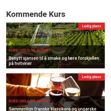
Events
Kommende Kurs
Ledig plass
KURS I OSLO, 26. AUGUST
Benytt sjansen til å smake og lære forskjellen
på hvitviner
Ledig plass
KURS I OSLO, 27. AUGUST
Sammenlign franske klassikere og ungarske