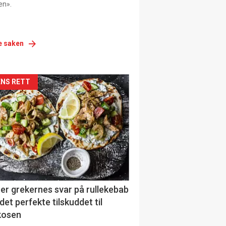
en».
e saken
siden
NS RETT
urat
er grekernes svar på rullekebab
det perfekte tilskuddet til
kosen