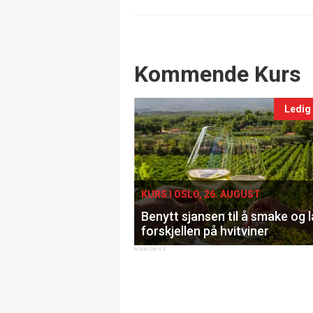
Events
Kommende Kurs
Ledig
KURS I OSLO, 26. AUGUST
Benytt sjansen til å smake og 
forskjellen på hvitviner