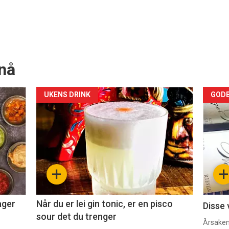
nå
Forsiden
For
UKENS DRINK
GODB
akkurat
akk
nå
nå
-
-
+
+
2
3
ager
Når du er lei gin tonic, er en pisco
Disse 
sour det du trenger
Årsaken 