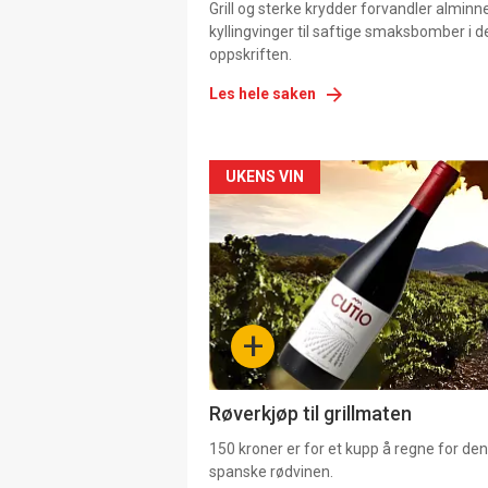
Grill og sterke krydder forvandler alminn
kyllingvinger til saftige smaksbomber i 
oppskriften.
Les hele saken
Forsiden
UKENS VIN
akkurat
nå
-
+
4
Røverkjøp til grillmaten
150 kroner er for et kupp å regne for de
spanske rødvinen.