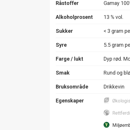
Råstoffer
Gamay 10
Alkoholprosent
13 % vol.
Sukker
< 3 gram per
Syre
5.5 gram per
Farge / lukt
Dyp rød. Mo
Smak
Rund og blø
Bruksområde
Drikkevin
Egenskaper
Økologi
Rettferd
Miljøemb