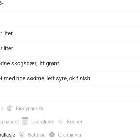
0%
 liter
 liter
dne skogsbær, litt grønt
t med noe sødme, lett syre, ok finish
sk
Biodynamisk
ig handel
Lite gluten
Kosher
allasje
Naturvin
Oransjevin