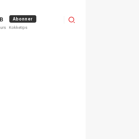
Menu
B
Abonner
kurs
Kokketips
profile