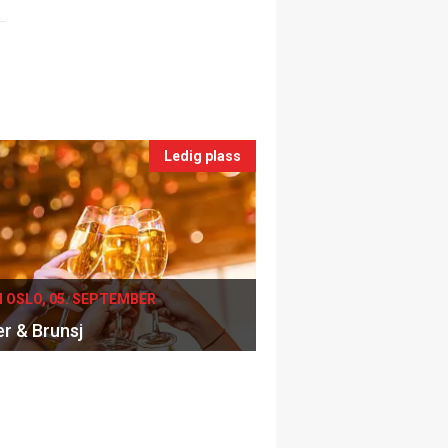
Ledig plass
I OSLO, 05. SEPTEMBER
er & Brunsj