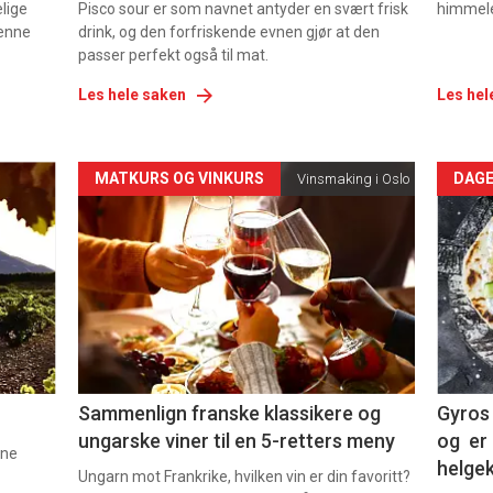
elige
Pisco sour er som navnet antyder en svært frisk
himmel
denne
drink, og den forfriskende evnen gjør at den
passer perfekt også til mat.
Les hele saken
Les hel
Forsiden
For
MATKURS OG VINKURS
DAGE
Vinsmaking i Oslo
akkurat
akk
nå
nå
-
-
5
6
Sammenlign franske klassikere og
Gyros 
ungarske viner til en 5-retters meny
og er 
nne
helge
Ungarn mot Frankrike, hvilken vin er din favoritt?