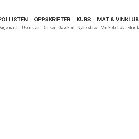
POLLISTEN
OPPSKRIFTER
KURS
MAT & VINKLUB
Menu
Dagens rett
Ukens vin
Drinker
Gavekort
Nyhetsbrev
Min kokebok
Mine 