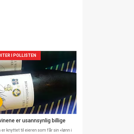
siden
ITER I POLLISTEN
urat
vinene er usannsynlig billige
er knyttet til eieren som får sin «lønn i