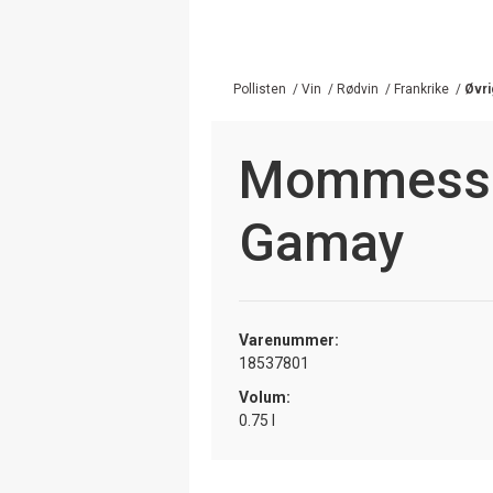
Pollisten
/
Vin
/
Rødvin
/
Frankrike
/
Øvri
Mommessin
Gamay
Varenummer:
18537801
Volum:
0.75 l