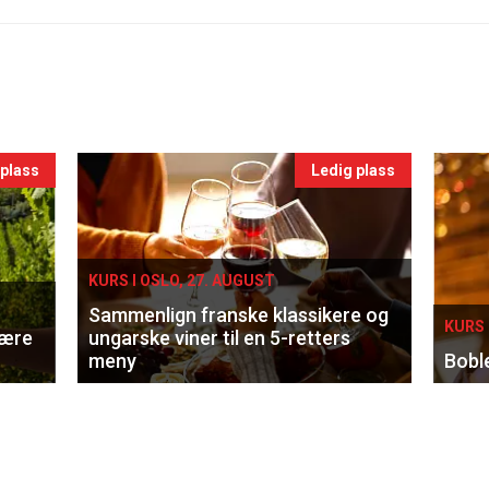
 plass
Ledig plass
KURS I OSLO, 27. AUGUST
Sammenlign franske klassikere og
KURS 
lære
ungarske viner til en 5-retters
meny
Bobl