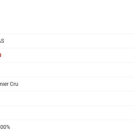
AS
mier Cru
 100%