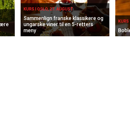
KURS I OSLO, 27. AUGUST
Sammenlign franske klassikere og
KURS 
lære
ungarske viner til en 5-retters
meny
Bobl