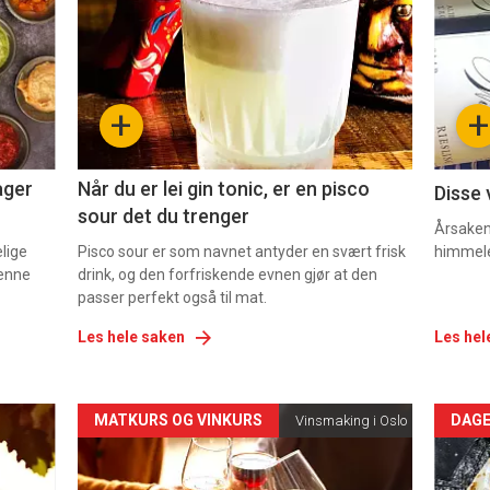
akkurat
akk
nå
nå
-
-
+
+
2
3
ager
Når du er lei gin tonic, er en pisco
Disse 
sour det du trenger
Årsaken 
elige
Pisco sour er som navnet antyder en svært frisk
himmel
denne
drink, og den forfriskende evnen gjør at den
passer perfekt også til mat.
Les hele saken
Les hel
Forsiden
For
MATKURS OG VINKURS
DAGE
Vinsmaking i Oslo
akkurat
akk