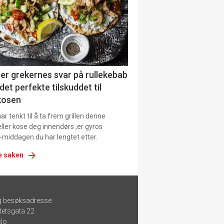
er grekernes svar på rullekebab
det perfekte tilskuddet til
kosen
r tenkt til å ta frem grillen denne
ller kose deg innendørs ,er gyros
-middagen du har lengtet etter.
e saken
g besøksadresse:
tetsgata 22
lo