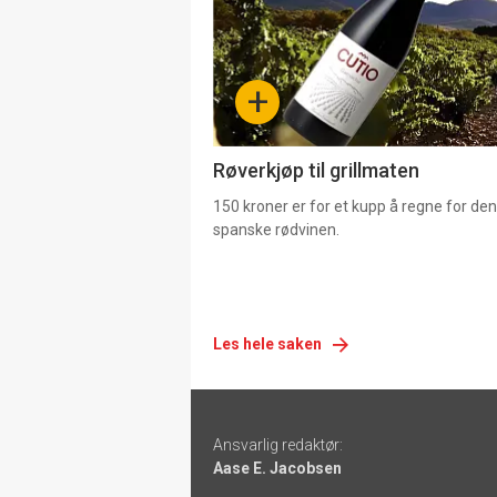
nå
-
+
4
Røverkjøp til grillmaten
150 kroner er for et kupp å regne for de
spanske rødvinen.
Les hele saken
Footer
Ansvarlig redaktør:
-
Aase E. Jacobsen