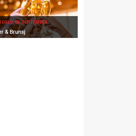
I OSLO, 05. SEPTEMBER
er & Brunsj