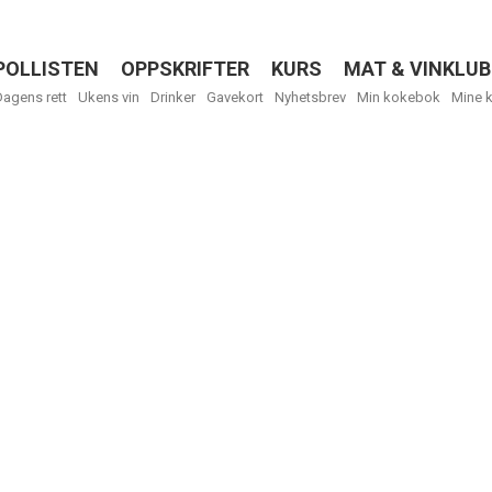
POLLISTEN
OPPSKRIFTER
KURS
MAT & VINKLUB
Menu
Dagens rett
Ukens vin
Drinker
Gavekort
Nyhetsbrev
Min kokebok
Mine 