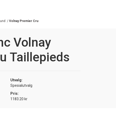
gund
/
Volnay Premier Cru
nc Volnay
u Taillepieds
Utvalg:
Spesialutvalg
Pris:
1183.20 kr