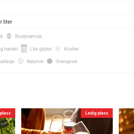
 liter
sk
Biodynamisk
ig handel
Lite gluten
Kosher
allasje
Naturvin
Oransjevin
 plass
Ledig plass