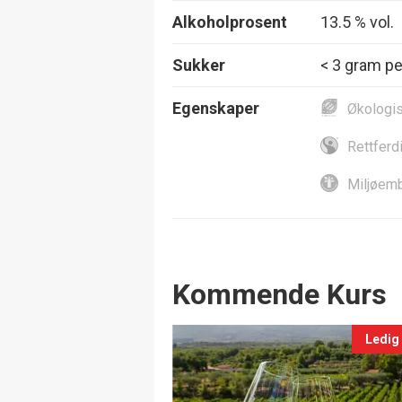
Alkoholprosent
13.5 % vol.
Sukker
< 3 gram per
Egenskaper
Økologi
Rettferd
Miljøemb
Events
Kommende Kurs
Ledig