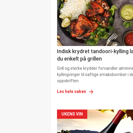
Indisk krydret tandoori-kylling l
du enkelt på grillen
Grill og sterke krydder forvandler alminn
kyllingvinger til saftige smaksbomber i 
oppskriften.
Les hele saken
Forsiden
UKENS VIN
akkurat