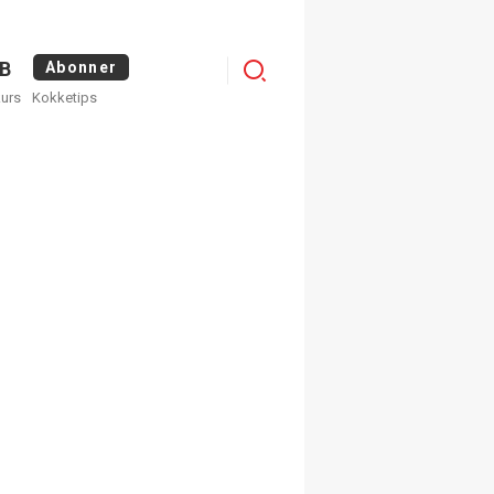
Menu
B
Abonner
kurs
Kokketips
profile