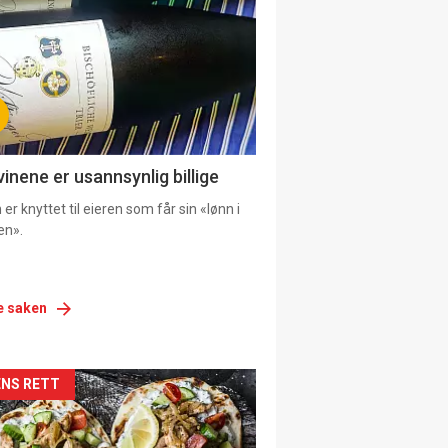
urat
vinene er usannsynlig billige
er knyttet til eieren som får sin «lønn i
en».
e saken
siden
NS RETT
urat