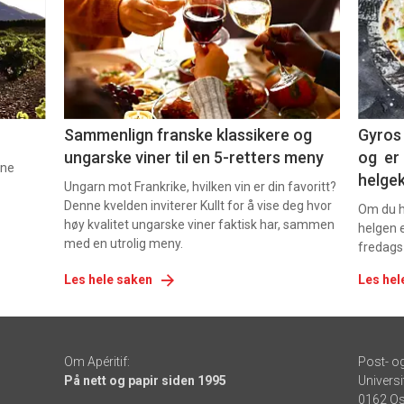
nå
nå
-
-
5
6
Sammenlign franske klassikere og
Gyros 
ungarske viner til en 5-retters meny
og er 
nne
helge
Ungarn mot Frankrike, hvilken vin er din favoritt?
Denne kvelden inviterer Kullt for å vise deg hvor
Om du ha
høy kvalitet ungarske viner faktisk har, sammen
helgen e
med en utrolig meny.
fredags
Les hele saken
Les hel
Om Apéritif:
Post- o
På nett og papir siden 1995
Universi
0162 Os