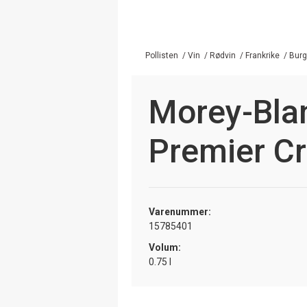
Pollisten
/
Vin
/
Rødvin
/
Frankrike
/
Bur
Morey-Bla
Premier Cr
Varenummer:
15785401
Volum:
0.75 l