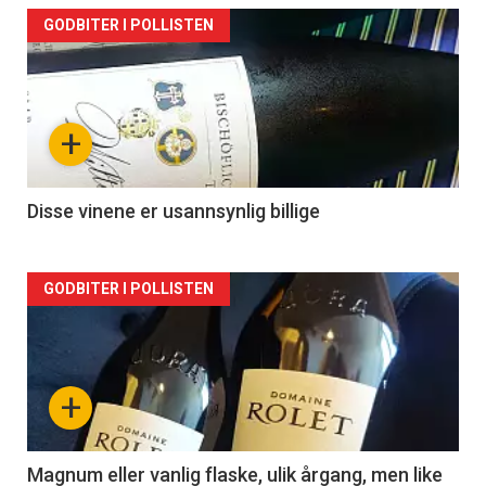
Forsiden
GODBITER I POLLISTEN
akkurat
nå
+
-
2
Disse vinene er usannsynlig billige
Forsiden
GODBITER I POLLISTEN
akkurat
nå
+
-
3
Magnum eller vanlig flaske, ulik årgang, men like