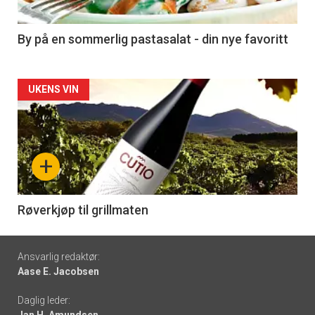
-
5
By på en sommerlig pastasalat - din nye favoritt
Forsiden
UKENS VIN
akkurat
nå
+
-
6
Røverkjøp til grillmaten
Footer
Ansvarlig redaktør:
Aase E. Jacobsen
-
Daglig leder:
links
Jan H. Amundsen