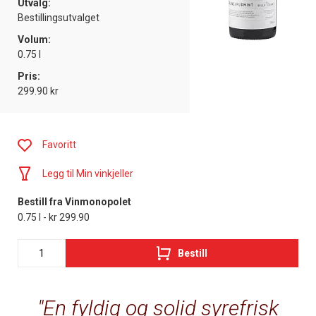
Utvalg:
Bestillingsutvalget
Volum:
0.75 l
Pris:
299.90 kr
Favoritt
Legg til Min vinkjeller
Bestill fra Vinmonopolet
0.75 l - kr 299.90
Bestill
En fyldig og solid syrefrisk