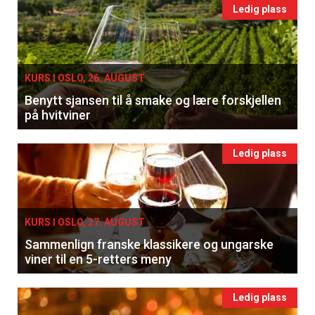
Ledig plass
KURS I OSLO, 26. AUGUST
Benytt sjansen til å smake og lære forskjellen
på hvitviner
Ledig plass
KURS I OSLO, 27. AUGUST
Sammenlign franske klassikere og ungarske
viner til en 5-retters meny
Ledig plass