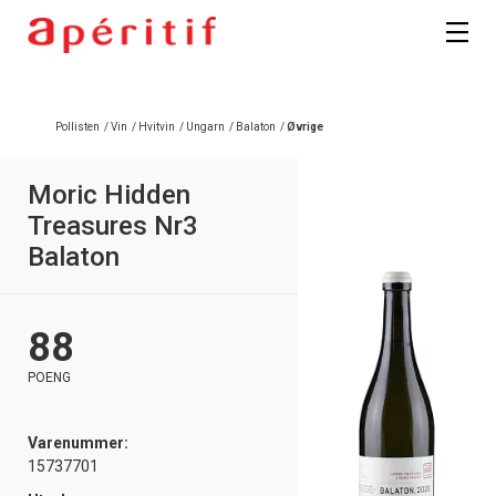
Pollisten
/
Vin
/
Hvitvin
/
Ungarn
/
Balaton
/
Øvrige
Moric Hidden
Treasures Nr3
Balaton
88
POENG
Varenummer:
15737701