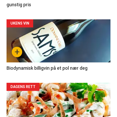
gunstig pris
Forsiden
UKENS VIN
akkurat
nå
+
-
4
Biodynamisk billigvin på et pol nær deg
Forsiden
DAGENS RETT
akkurat
nå