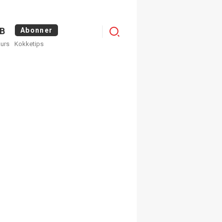
Menu
B
Abonner
kurs
Kokketips
profile