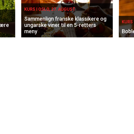
KURS I OSLO, 27. AUGUST
Sammenlign franske klassikere og
KURS 
lære
ungarske viner til en 5-retters
meny
Bobl