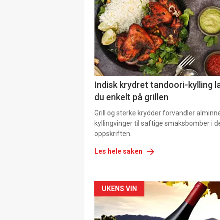
Indisk krydret tandoori-kylling l
du enkelt på grillen
Grill og sterke krydder forvandler alminn
kyllingvinger til saftige smaksbomber i 
oppskriften.
Les hele saken
Forsiden
UKENS VIN
akkurat