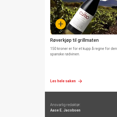
nå
-
+
4
Røverkjøp til grillmaten
150 kroner er for et kupp å regne for de
spanske rødvinen.
Les hele saken
Footer
Ansvarlig redaktør:
-
Aase E. Jacobsen