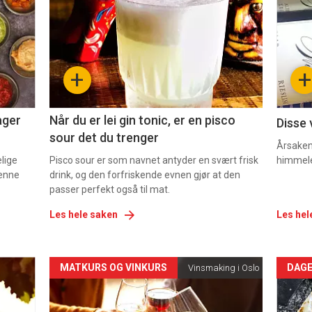
akkurat
akk
nå
nå
-
-
+
+
2
3
ager
Når du er lei gin tonic, er en pisco
Disse 
sour det du trenger
Årsaken 
elige
Pisco sour er som navnet antyder en svært frisk
himmel
denne
drink, og den forfriskende evnen gjør at den
passer perfekt også til mat.
Les hele saken
Les hel
Forsiden
For
MATKURS OG VINKURS
DAGE
Vinsmaking i Oslo
akkurat
akk