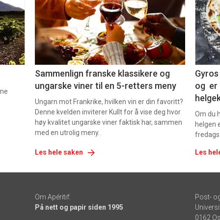
nå
nå
-
-
5
6
Sammenlign franske klassikere og
Gyros 
ungarske viner til en 5-retters meny
og er 
nne
helge
Ungarn mot Frankrike, hvilken vin er din favoritt?
Denne kvelden inviterer Kullt for å vise deg hvor
Om du ha
høy kvalitet ungarske viner faktisk har, sammen
helgen e
med en utrolig meny.
fredags
Les hele saken
Les hel
Om Apéritif:
Post- o
På nett og papir siden 1995
Universi
0162 Os