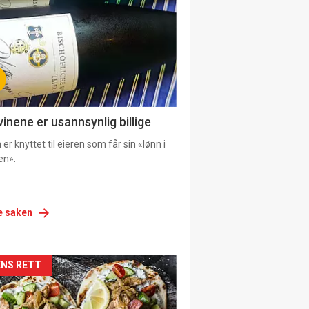
urat
vinene er usannsynlig billige
er knyttet til eieren som får sin «lønn i
en».
e saken
siden
NS RETT
urat