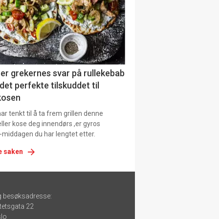
er grekernes svar på rullekebab
det perfekte tilskuddet til
kosen
r tenkt til å ta frem grillen denne
ller kose deg innendørs ,er gyros
-middagen du har lengtet etter.
e saken
g besøksadresse:
tetsgata 22
lo