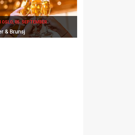
I OSLO, 05. SEPTEMBER
er & Brunsj