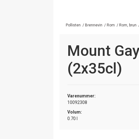
Pollisten
/
Brennevin
/
Rom
/
Rom, brun
Mount Gay 
(2x35cl)
Varenummer:
10092308
Volum:
0.70 l