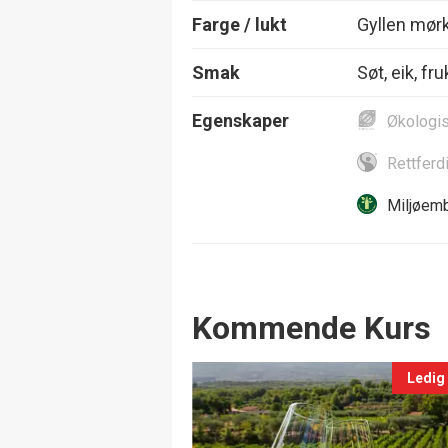
Farge / lukt
Gyllen mørk
Smak
Søt, eik, fr
Egenskaper
Økologi
Rettferd
Miljøemb
Events
Kommende Kurs
Ledig