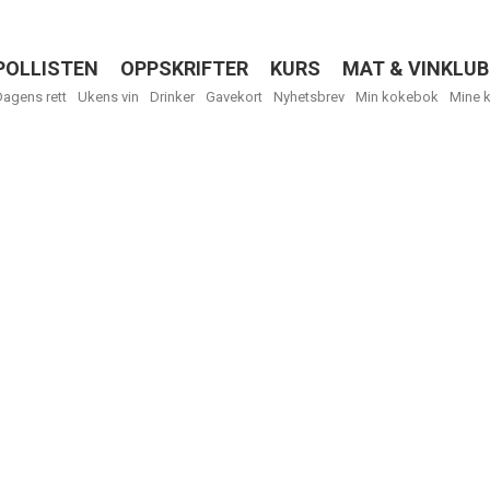
POLLISTEN
OPPSKRIFTER
KURS
MAT & VINKLUB
Menu
Dagens rett
Ukens vin
Drinker
Gavekort
Nyhetsbrev
Min kokebok
Mine 