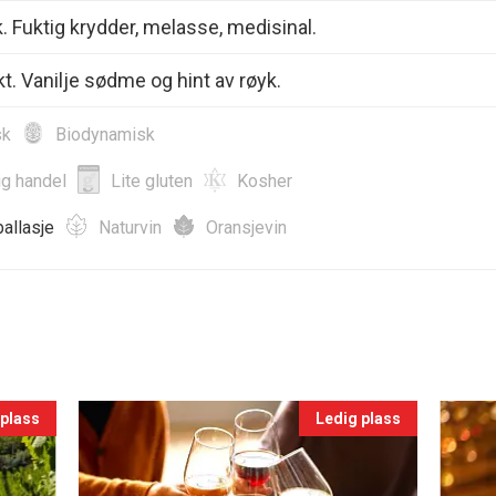
. Fuktig krydder, melasse, medisinal.
ukt. Vanilje sødme og hint av røyk.
sk
Biodynamisk
ig handel
Lite gluten
Kosher
allasje
Naturvin
Oransjevin
 plass
Ledig plass