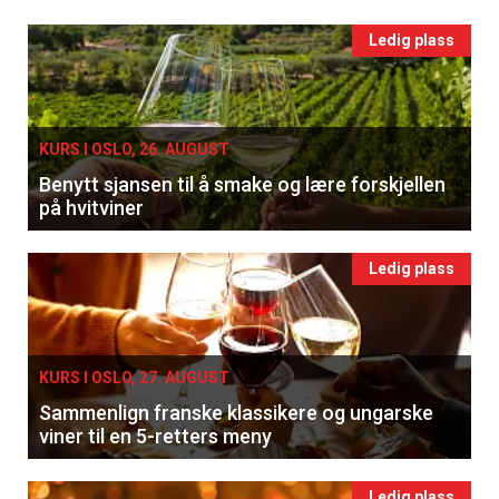
Ledig plass
KURS I OSLO, 26. AUGUST
Benytt sjansen til å smake og lære forskjellen
på hvitviner
Ledig plass
KURS I OSLO, 27. AUGUST
Sammenlign franske klassikere og ungarske
viner til en 5-retters meny
Ledig plass