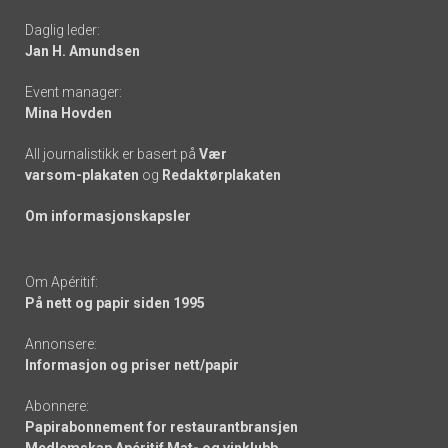
-
Daglig leder:
links
Jan H. Amundsen
Event manager:
Mina Hovden
All journalistikk er basert på
Vær
varsom-plakaten
og
Redaktørplakaten
Om informasjonskapsler
Om Apéritif:
På nett og papir siden 1995
Annonsere:
Informasjon og priser nett/papir
Abonnere:
Papirabonnement for restaurantbransjen
Medlemskap Apéritif Mat- og vinklubb