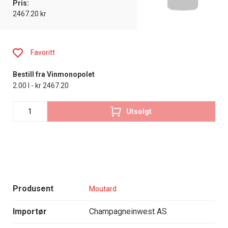
Pris:
2467.20 kr
Favoritt
Bestill fra Vinmonopolet
2.00 l - kr 2467.20
Utsolgt
Produsent
Moutard
Importør
Champagneinwest AS