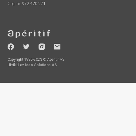
Org. nr. 972 420 271
Footer
-
socials
Copyright 1995-2023 © Apéritif AS
Utviklet av
Ideo Solutions AS
Handlekurv