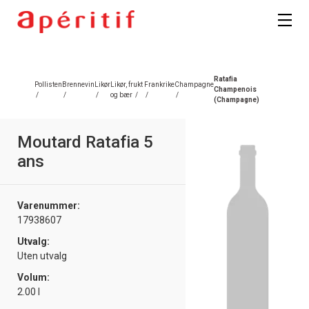
Ratafia
Pollisten
Brennevin
Likør
Likør, frukt
Frankrike
Champagne
Champenois
/
/
/
og bær
/
/
/
(Champagne)
Moutard Ratafia 5
ans
Varenummer:
17938607
Utvalg:
Uten utvalg
Volum:
2.00 l