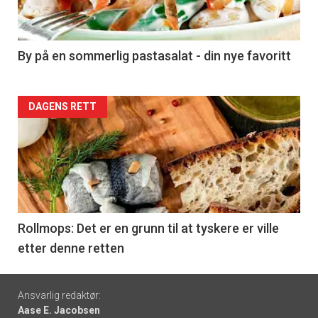
-
5
By på en sommerlig pastasalat - din nye favoritt
Forsiden
DAGENS RETT
akkurat
nå
-
6
Rollmops: Det er en grunn til at tyskere er ville
etter denne retten
Footer
Ansvarlig redaktør:
Aase E. Jacobsen