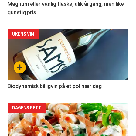
3
Magnum eller vanlig flaske, ulik årgang, men like
gunstig pris
Forsiden
UKENS VIN
akkurat
nå
+
-
4
Biodynamisk billigvin på et pol nær deg
Forsiden
DAGENS RETT
akkurat
nå