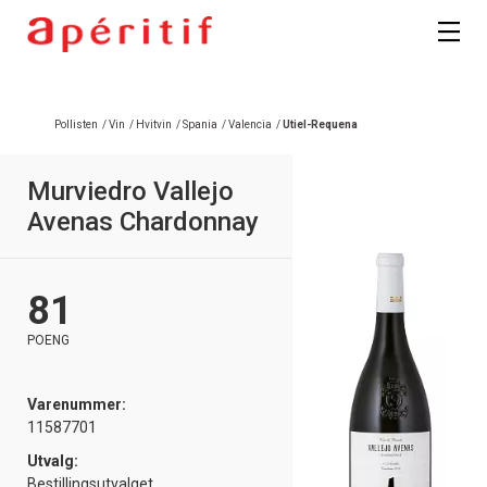
Registrer deg
Pollisten
/
Vin
/
Hvitvin
/
Spania
/
Valencia
/
Utiel-Requena
Murviedro Vallejo
Avenas Chardonnay
81
POENG
Varenummer:
11587701
Utvalg:
Bestillingsutvalget