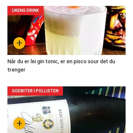
Forsiden
UKENS DRINK
akkurat
nå
+
-
2
Når du er lei gin tonic, er en pisco sour det du
trenger
Forsiden
GODBITER I POLLISTEN
akkurat
nå
+
-