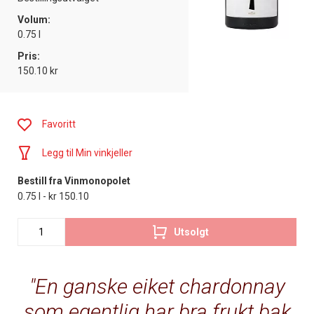
Volum:
0.75 l
Pris:
150.10 kr
Favoritt
Legg til Min vinkjeller
Bestill fra Vinmonopolet
0.75 l - kr 150.10
Utsolgt
En ganske eiket chardonnay
som egentlig har bra frukt bak