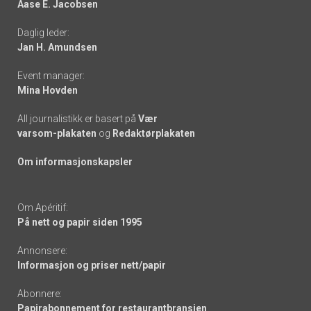
Aase E. Jacobsen
-
Daglig leder:
links
Jan H. Amundsen
Event manager:
Mina Hovden
All journalistikk er basert på
Vær
varsom-plakaten
og
Redaktørplakaten
Om informasjonskapsler
Om Apéritif:
På nett og papir siden 1995
Annonsere:
Informasjon og priser nett/papir
Abonnere:
Papirabonnement for restaurantbransjen