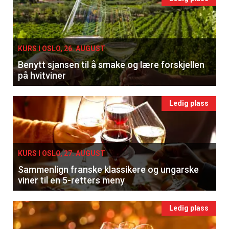
KURS I OSLO, 26. AUGUST
Benytt sjansen til å smake og lære forskjellen
på hvitviner
Ledig plass
KURS I OSLO, 27. AUGUST
Sammenlign franske klassikere og ungarske
viner til en 5-retters meny
Ledig plass