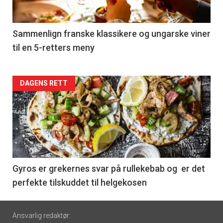
-
5
Sammenlign franske klassikere og ungarske viner
til en 5-retters meny
Forsiden
DAGENS RETT
akkurat
nå
-
6
Gyros er grekernes svar på rullekebab og er det
perfekte tilskuddet til helgekosen
Footer
Ansvarlig redaktør: