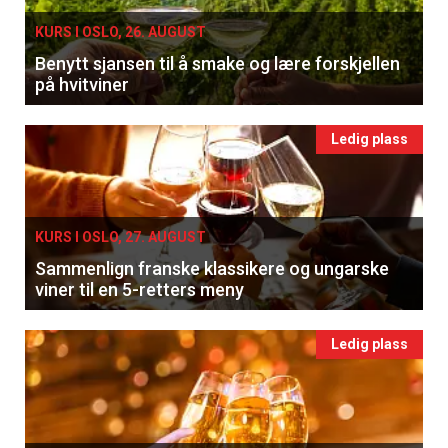
KURS I OSLO, 26. AUGUST
Benytt sjansen til å smake og lære forskjellen
på hvitviner
Ledig plass
KURS I OSLO, 27. AUGUST
Sammenlign franske klassikere og ungarske
viner til en 5-retters meny
Ledig plass