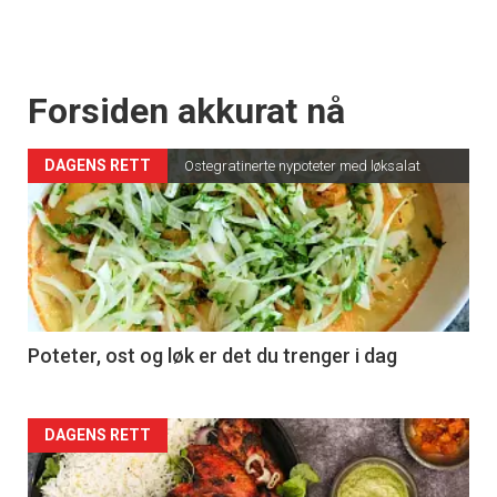
Forsiden akkurat nå
DAGENS RETT
Ostegratinerte nypoteter med løksalat
Poteter, ost og løk er det du trenger i dag
Forsiden
DAGENS RETT
akkurat