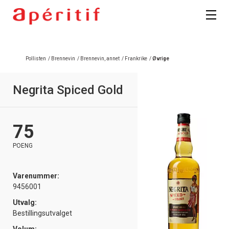
Pollisten
/
Brennevin
/
Brennevin, annet
/
Frankrike
/
Øvrige
Negrita Spiced Gold
75
POENG
Varenummer:
9456001
Utvalg:
Bestillingsutvalget