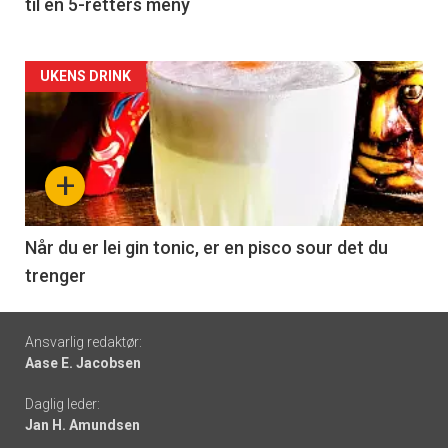
til en 5-retters meny
Forsiden
UKENS DRINK
akkurat
nå
+
-
6
Når du er lei gin tonic, er en pisco sour det du
trenger
Footer
Ansvarlig redaktør:
Aase E. Jacobsen
-
Daglig leder:
links
Jan H. Amundsen