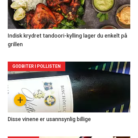
nå
-
2
Indisk krydret tandoori-kylling lager du enkelt på
grillen
Forsiden
GODBITER I POLLISTEN
akkurat
nå
+
-
3
Disse vinene er usannsynlig billige