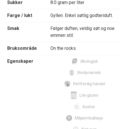
Sukker
8.0 gram per liter
Farge / lukt
Gyllen. Enkel søtlig godteriduft.
Smak
Følger duften, veldig søt og noe
emmen stil.
Bruksområde
On the rocks.
Egenskaper
Økologisk
Biodynamisk
Rettferdig handel
Lite gluten
Kosher
Miljøemballasje