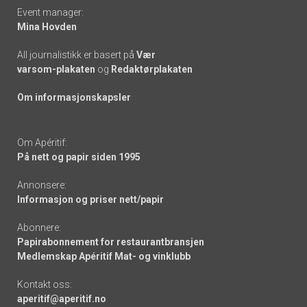
Event manager:
Mina Hovden
All journalistikk er basert på
Vær
varsom-plakaten
og
Redaktørplakaten
Om informasjonskapsler
Om Apéritif:
På nett og papir siden 1995
Annonsere:
Informasjon og priser nett/papir
Abonnere:
Papirabonnement for restaurantbransjen
Medlemskap Apéritif Mat- og vinklubb
Kontakt oss:
aperitif@aperitif.no