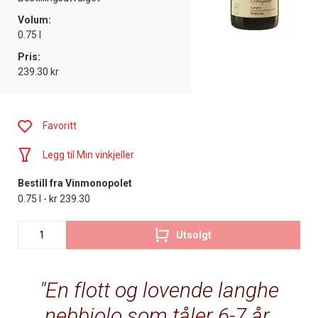
Volum:
0.75 l
Pris:
239.30 kr
Favoritt
Legg til Min vinkjeller
Bestill fra Vinmonopolet
0.75 l - kr 239.30
Utsolgt
En flott og lovende langhe
nebbiolo som tåler 6-7 år.