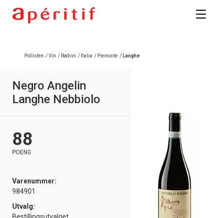
Pollisten
/
Vin
/
Rødvin
/
Italia
/
Piemonte
/
Langhe
Negro Angelin
Langhe Nebbiolo
88
POENG
Varenummer:
984901
Utvalg:
Bestillingsutvalget