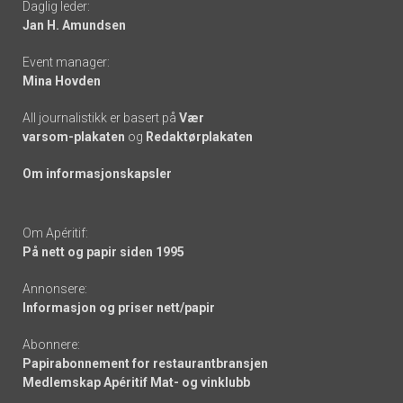
Daglig leder:
links
Jan H. Amundsen
Event manager:
Mina Hovden
All journalistikk er basert på
Vær
varsom-plakaten
og
Redaktørplakaten
Om informasjonskapsler
Om Apéritif:
På nett og papir siden 1995
Annonsere:
Informasjon og priser nett/papir
Abonnere:
Papirabonnement for restaurantbransjen
Medlemskap Apéritif Mat- og vinklubb