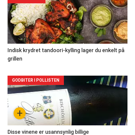
Forsiden
akkurat
nå
-
2
Indisk krydret tandoori-kylling lager du enkelt på
grillen
Forsiden
GODBITER I POLLISTEN
akkurat
nå
+
-
3
Disse vinene er usannsynlig billige