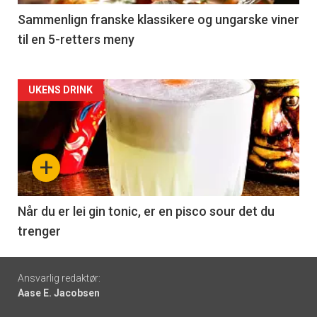
5
Sammenlign franske klassikere og ungarske viner
til en 5-retters meny
Forsiden
UKENS DRINK
akkurat
nå
+
-
6
Når du er lei gin tonic, er en pisco sour det du
trenger
Footer
Ansvarlig redaktør:
Aase E. Jacobsen
-