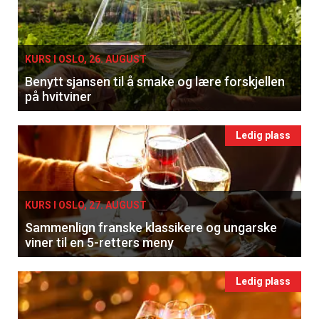
KURS I OSLO, 26. AUGUST
Benytt sjansen til å smake og lære forskjellen
på hvitviner
Ledig plass
KURS I OSLO, 27. AUGUST
Sammenlign franske klassikere og ungarske
viner til en 5-retters meny
Ledig plass