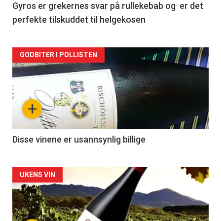
2
Gyros er grekernes svar på rullekebab og er det
perfekte tilskuddet til helgekosen
Forsiden
GODBITER I POLLISTEN
akkurat
nå
+
-
3
Disse vinene er usannsynlig billige
Forsiden
UKENS VIN
akkurat
nå