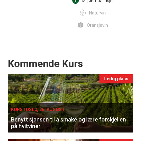
Miljøemballasje
Naturvin
Oransjevin
Events
Kommende Kurs
Ledig plass
KURS I OSLO, 26. AUGUST
Benytt sjansen til å smake og lære forskjellen
på hvitviner