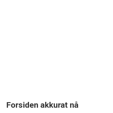
×
Få ukentlige nyhetsbrev fra
Forsiden akkurat nå
Apéritif