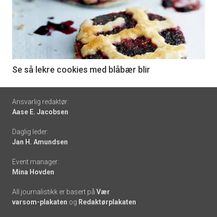
akkurat
nå
-
6
Se så lekre cookies med blåbær blir
Footer
Ansvarlig redaktør:
Aase E. Jacobsen
-
Daglig leder:
links
Jan H. Amundsen
Event manager:
Mina Hovden
All journalistikk er basert på
Vær
varsom-plakaten
og
Redaktørplakaten