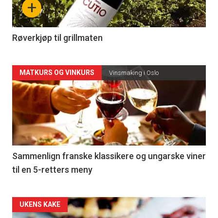
+
-
4
Røverkjøp til grillmaten
Forsiden
MATKURS OG VINKURS
Vinsmaking i Oslo
akkurat
nå
-
5
Sammenlign franske klassikere og ungarske viner
til en 5-retters meny
Forsiden
UKENS KAKE