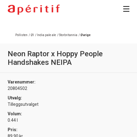
Pollisten
/
Øl
/
India pale ale
/
Storbritannia
/
Øvrige
Neon Raptor x Hoppy People
Handshakes NEIPA
Varenummer:
20804502
Utvalg:
Tilleggsutvalget
Volum:
0.44 l
Pris:
89.90 kr