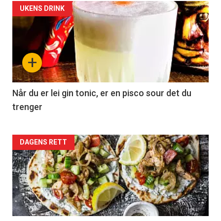
Vi tilbyr flere ukentlige nyhetsbrev. Du
UKENS DRINK
kan fritt velge hvilke du ønsker å få
tilsendt.
+
Registrer deg
Når du er lei gin tonic, er en pisco sour det du
trenger
Forsiden
DAGENS RETT
akkurat
nå
-