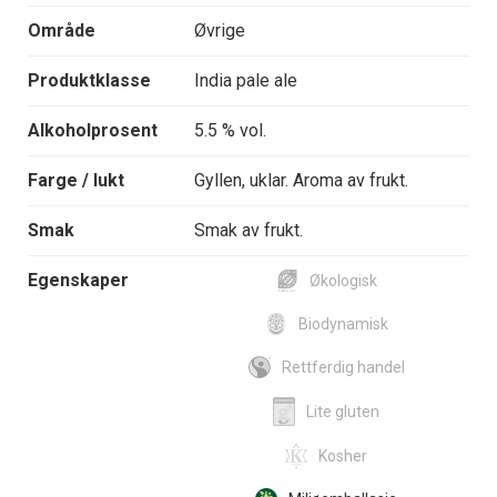
Område
Øvrige
Produktklasse
India pale ale
Alkoholprosent
5.5 % vol.
Farge / lukt
Gyllen, uklar. Aroma av frukt.
Smak
Smak av frukt.
Egenskaper
Økologisk
Biodynamisk
Rettferdig handel
Lite gluten
Kosher